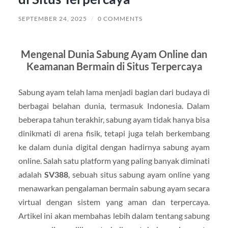
SEPTEMBER 24, 2025
/
0 COMMENTS
Mengenal Dunia Sabung Ayam Online dan
Keamanan Bermain di Situs Terpercaya
Sabung ayam telah lama menjadi bagian dari budaya di
berbagai belahan dunia, termasuk Indonesia. Dalam
beberapa tahun terakhir, sabung ayam tidak hanya bisa
dinikmati di arena fisik, tetapi juga telah berkembang
ke dalam dunia digital dengan hadirnya sabung ayam
online. Salah satu platform yang paling banyak diminati
adalah
SV388
, sebuah situs sabung ayam online yang
menawarkan pengalaman bermain sabung ayam secara
virtual dengan sistem yang aman dan terpercaya.
Artikel ini akan membahas lebih dalam tentang sabung