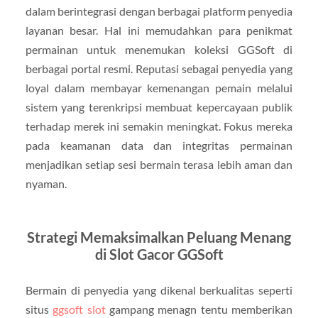
dalam berintegrasi dengan berbagai platform penyedia
layanan besar. Hal ini memudahkan para penikmat
permainan untuk menemukan koleksi GGSoft di
berbagai portal resmi. Reputasi sebagai penyedia yang
loyal dalam membayar kemenangan pemain melalui
sistem yang terenkripsi membuat kepercayaan publik
terhadap merek ini semakin meningkat. Fokus mereka
pada keamanan data dan integritas permainan
menjadikan setiap sesi bermain terasa lebih aman dan
nyaman.
Strategi Memaksimalkan Peluang Menang
di Slot Gacor GGSoft
Bermain di penyedia yang dikenal berkualitas seperti
situs
ggsoft slot
gampang menagn tentu memberikan