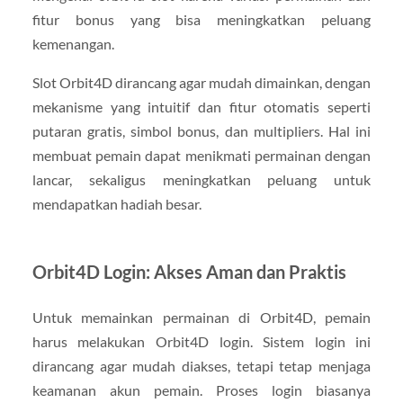
fitur bonus yang bisa meningkatkan peluang
kemenangan.
Slot Orbit4D dirancang agar mudah dimainkan, dengan
mekanisme yang intuitif dan fitur otomatis seperti
putaran gratis, simbol bonus, dan multipliers. Hal ini
membuat pemain dapat menikmati permainan dengan
lancar, sekaligus meningkatkan peluang untuk
mendapatkan hadiah besar.
Orbit4D Login: Akses Aman dan Praktis
Untuk memainkan permainan di Orbit4D, pemain
harus melakukan Orbit4D login. Sistem login ini
dirancang agar mudah diakses, tetapi tetap menjaga
keamanan akun pemain. Proses login biasanya