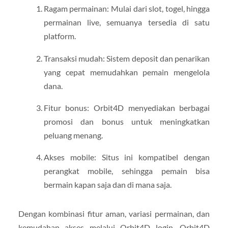
Ragam permainan: Mulai dari slot, togel, hingga
permainan live, semuanya tersedia di satu
platform.
Transaksi mudah: Sistem deposit dan penarikan
yang cepat memudahkan pemain mengelola
dana.
Fitur bonus: Orbit4D menyediakan berbagai
promosi dan bonus untuk meningkatkan
peluang menang.
Akses mobile: Situs ini kompatibel dengan
perangkat mobile, sehingga pemain bisa
bermain kapan saja dan di mana saja.
Dengan kombinasi fitur aman, variasi permainan, dan
kemudahan akses melalui Orbit4D login, Orbit4D