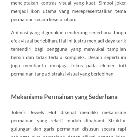
menciptakan kontras visual yang kuat. Simbol joker
menjadi ikon utama yang merepresentasikan tema
permainan secara keseluruhan.
Animasi yang digunakan cenderung sederhana, tanpa
efek visual berlebihan. Hal ini justru menjadi daya tarik
tersendiri bagi pengguna yang menyukai tampilan
bersih dan tidak terlalu kompleks. Desain seperti ini
juga membantu menjaga fokus pada elemen inti
permainan tanpa distraksi visual yang berlebihan.
Mekanisme Permainan yang Sederhana
Joker’s Jewels Hot dikenal memiliki mekanisme
permainan yang relatif mudah dipahami. Struktur
gulungan dan garis permainan disusun secara rapi
sehingga alur permainan dapat diikuti dengan jelas.