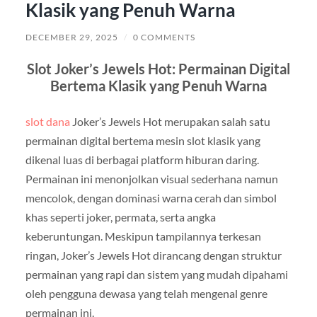
Klasik yang Penuh Warna
DECEMBER 29, 2025
/
0 COMMENTS
Slot Joker’s Jewels Hot: Permainan Digital
Bertema Klasik yang Penuh Warna
slot dana
Joker’s Jewels Hot merupakan salah satu
permainan digital bertema mesin slot klasik yang
dikenal luas di berbagai platform hiburan daring.
Permainan ini menonjolkan visual sederhana namun
mencolok, dengan dominasi warna cerah dan simbol
khas seperti joker, permata, serta angka
keberuntungan. Meskipun tampilannya terkesan
ringan, Joker’s Jewels Hot dirancang dengan struktur
permainan yang rapi dan sistem yang mudah dipahami
oleh pengguna dewasa yang telah mengenal genre
permainan ini.