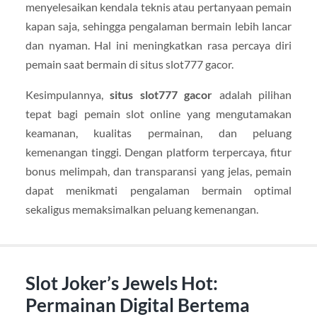
menyelesaikan kendala teknis atau pertanyaan pemain
kapan saja, sehingga pengalaman bermain lebih lancar
dan nyaman. Hal ini meningkatkan rasa percaya diri
pemain saat bermain di situs slot777 gacor.
Kesimpulannya,
situs slot777 gacor
adalah pilihan
tepat bagi pemain slot online yang mengutamakan
keamanan, kualitas permainan, dan peluang
kemenangan tinggi. Dengan platform terpercaya, fitur
bonus melimpah, dan transparansi yang jelas, pemain
dapat menikmati pengalaman bermain optimal
sekaligus memaksimalkan peluang kemenangan.
Slot Joker’s Jewels Hot:
Permainan Digital Bertema