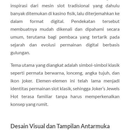
inspirasi dari mesin slot tradisional yang dahulu
banyak ditemukan di kasino fisik, lalu diterjemahkan ke
dalam format digital. Pendekatan tersebut
membuatnya mudah dikenali dan dipahami secara
umum, terutama bagi pembaca yang tertarik pada
sejarah dan evolusi permainan digital berbasis
gulungan.
Tema utama yang diangkat adalah simbol-simbol klasik
seperti permata berwarna, lonceng, angka tujuh, dan
ikon joker. Elemen-elemen ini telah lama menjadi
identitas permainan slot klasik, sehingga Joker’s Jewels
Hot terasa familiar tanpa harus memperkenalkan
konsep yang rumit.
Desain Visual dan Tampilan Antarmuka