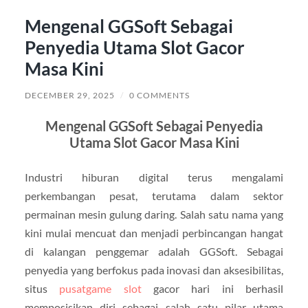
Mengenal GGSoft Sebagai
Penyedia Utama Slot Gacor
Masa Kini
DECEMBER 29, 2025
/
0 COMMENTS
Mengenal GGSoft Sebagai Penyedia
Utama Slot Gacor Masa Kini
Industri hiburan digital terus mengalami
perkembangan pesat, terutama dalam sektor
permainan mesin gulung daring. Salah satu nama yang
kini mulai mencuat dan menjadi perbincangan hangat
di kalangan penggemar adalah GGSoft. Sebagai
penyedia yang berfokus pada inovasi dan aksesibilitas,
situs
pusatgame slot
gacor hari ini berhasil
memposisikan diri sebagai salah satu pilar utama