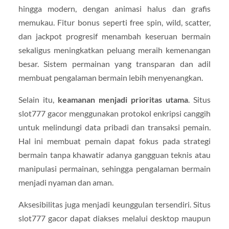
hingga modern, dengan animasi halus dan grafis
memukau. Fitur bonus seperti free spin, wild, scatter,
dan jackpot progresif menambah keseruan bermain
sekaligus meningkatkan peluang meraih kemenangan
besar. Sistem permainan yang transparan dan adil
membuat pengalaman bermain lebih menyenangkan.
Selain itu,
keamanan menjadi prioritas utama
. Situs
slot777 gacor menggunakan protokol enkripsi canggih
untuk melindungi data pribadi dan transaksi pemain.
Hal ini membuat pemain dapat fokus pada strategi
bermain tanpa khawatir adanya gangguan teknis atau
manipulasi permainan, sehingga pengalaman bermain
menjadi nyaman dan aman.
Aksesibilitas juga menjadi keunggulan tersendiri. Situs
slot777 gacor dapat diakses melalui desktop maupun