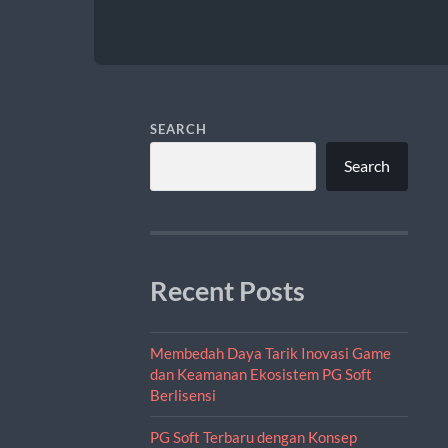
SEARCH
Search
Recent Posts
Membedah Daya Tarik Inovasi Game
dan Keamanan Ekosistem PG Soft
Berlisensi
PG Soft Terbaru dengan Konsep