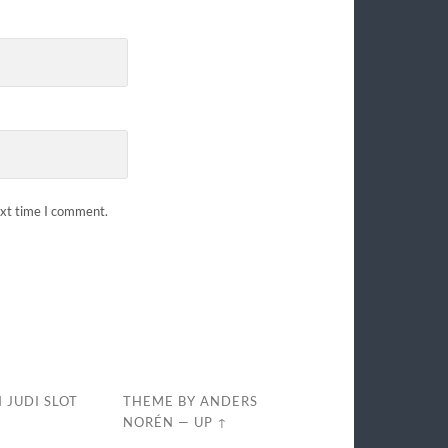
ext time I comment.
JUDI SLOT
THEME BY
ANDERS
NORÉN
—
UP ↑