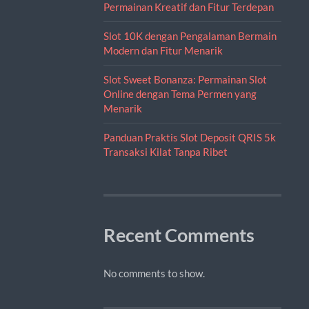
Permainan Kreatif dan Fitur Terdepan
Slot 10K dengan Pengalaman Bermain
Modern dan Fitur Menarik
Slot Sweet Bonanza: Permainan Slot
Online dengan Tema Permen yang
Menarik
Panduan Praktis Slot Deposit QRIS 5k
Transaksi Kilat Tanpa Ribet
Recent Comments
No comments to show.