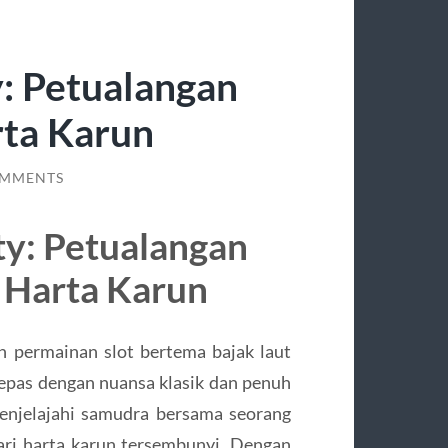
y: Petualangan
rta Karun
OMMENTS
ty: Petualangan
 Harta Karun
 permainan slot bertema bajak laut
epas dengan nuansa klasik dan penuh
enjelajahi samudra bersama seorang
ari harta karun tersembunyi. Dengan