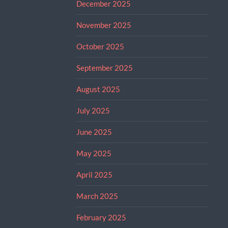
December 2025
November 2025
October 2025
September 2025
August 2025
July 2025
June 2025
May 2025
April 2025
March 2025
February 2025