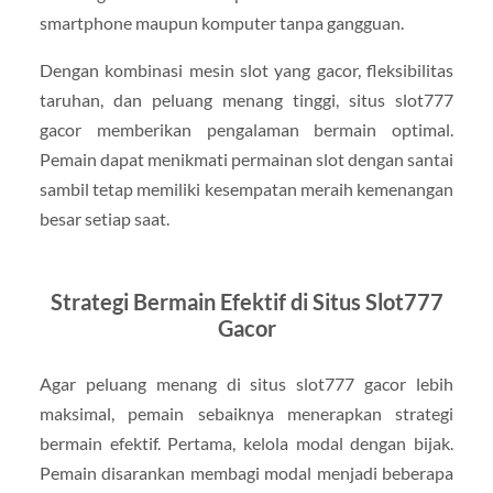
smartphone maupun komputer tanpa gangguan.
Dengan kombinasi mesin slot yang gacor, fleksibilitas
taruhan, dan peluang menang tinggi, situs slot777
gacor memberikan pengalaman bermain optimal.
Pemain dapat menikmati permainan slot dengan santai
sambil tetap memiliki kesempatan meraih kemenangan
besar setiap saat.
Strategi Bermain Efektif di Situs Slot777
Gacor
Agar peluang menang di situs slot777 gacor lebih
maksimal, pemain sebaiknya menerapkan strategi
bermain efektif. Pertama, kelola modal dengan bijak.
Pemain disarankan membagi modal menjadi beberapa