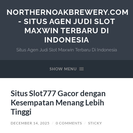
NORTHERNOAKBREWERY.COM
- SITUS AGEN JUDI SLOT
MAXWIN TERBARU DI
INDONESIA
Situs Agen Judi Slot Maxwin Terbaru Di Indonesia
SHOW MENU
Situs Slot777 Gacor dengan
Kesempatan Menang Lebih
Tinggi
DECEMBER 14, 2025
/
0 COMMENTS
/
STICKY