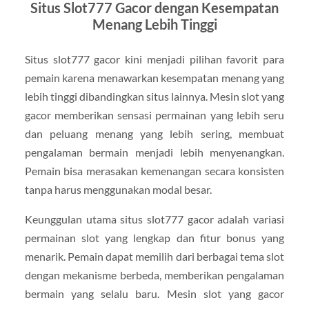
Situs Slot777 Gacor dengan Kesempatan
Menang Lebih Tinggi
Situs slot777 gacor kini menjadi pilihan favorit para
pemain karena menawarkan kesempatan menang yang
lebih tinggi dibandingkan situs lainnya. Mesin slot yang
gacor memberikan sensasi permainan yang lebih seru
dan peluang menang yang lebih sering, membuat
pengalaman bermain menjadi lebih menyenangkan.
Pemain bisa merasakan kemenangan secara konsisten
tanpa harus menggunakan modal besar.
Keunggulan utama situs slot777 gacor adalah variasi
permainan slot yang lengkap dan fitur bonus yang
menarik. Pemain dapat memilih dari berbagai tema slot
dengan mekanisme berbeda, memberikan pengalaman
bermain yang selalu baru. Mesin slot yang gacor