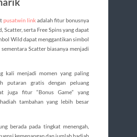
narik
at
pusatwin link
adalah fitur bonusnya
d, Scatter, serta Free Spins yang dapat
bol Wild dapat menggantikan simbol
sementara Scatter biasanya menjadi
ng kali menjadi momen yang paling
h putaran gratis dengan peluang
pat juga fitur “Bonus Game” yang
 hadiah tambahan yang lebih besar
erung berada pada tingkat menengah,
kuensi kemenangan dan jumlah hadiah