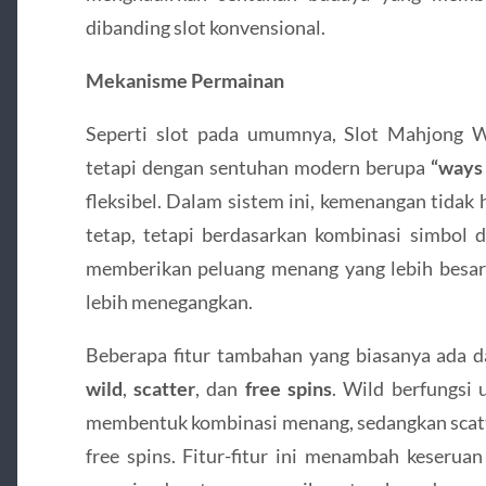
dibanding slot konvensional.
Mekanisme Permainan
Seperti slot pada umumnya, Slot Mahjong 
tetapi dengan sentuhan modern berupa
“ways
fleksibel. Dalam sistem ini, kemenangan tidak
tetap, tetapi berdasarkan kombinasi simbol d
memberikan peluang menang yang lebih besar
lebih menegangkan.
Beberapa fitur tambahan yang biasanya ada d
wild
,
scatter
, dan
free spins
. Wild berfungsi 
membentuk kombinasi menang, sedangkan scatt
free spins. Fitur-fitur ini menambah keserua