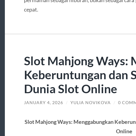
permainan sebagai hiburan, bukan sebagai car
cepat.
Slot Mahjong Ways:
Keberuntungan dan S
Dunia Slot Online
JANUARY 4, 2026
/
YULIA NOVIKOVA
/
0 COM
Slot Mahjong Ways: Menggabungkan Keberuntu
Online