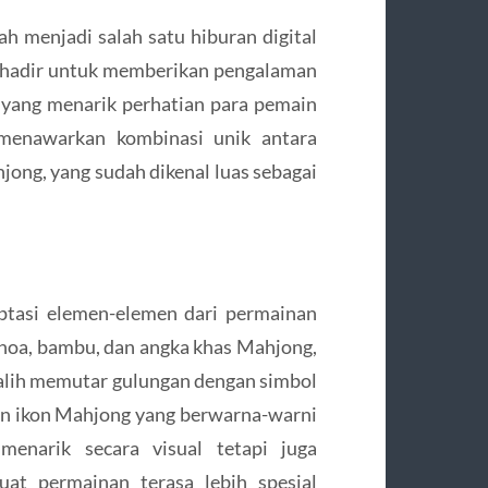
lah menjadi salah satu hiburan digital
us hadir untuk memberikan pengalaman
n yang menarik perhatian para pemain
 menawarkan kombinasi unik antara
jong, yang sudah dikenal luas sebagai
tasi elemen-elemen dari permainan
ghoa, bambu, dan angka khas Mahjong,
-alih memutar gulungan dengan simbol
n ikon Mahjong yang berwarna-warni
enarik secara visual tetapi juga
t permainan terasa lebih spesial