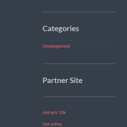
Categories
Uncategorized
Partner Site
slot qris 10k
slot online