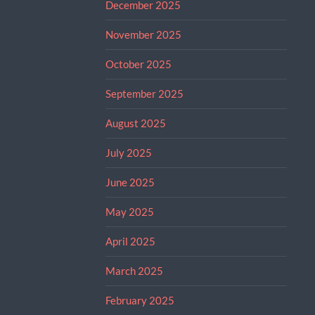
December 2025
November 2025
October 2025
September 2025
August 2025
July 2025
June 2025
May 2025
April 2025
March 2025
February 2025