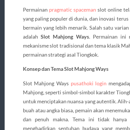
Permainan
pragmatic spaceman
slot online te
yang paling populer di dunia, dan inovasi ter
bermain yang lebih menarik. Salah satu varia
adalah
Slot Mahjong Ways
. Permainan ini
mekanisme slot tradisional dan tema klasik Mah
permainan strategi asal Tiongkok.
Konsep dan Tema Slot Mahjong Ways
Slot Mahjong Ways
pusathoki login
mengadap
Mahjong, seperti simbol-simbol karakter Tion
untuk menciptakan nuansa yang autentik. Alih
buah atau angka biasa, pemain akan menemuka
dan penuh makna. Tema ini tidak hanya m
menghadirkan sentuhan budaya yang membua