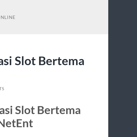
ONLINE
sasi Slot Bertema
TS
sasi Slot Bertema
 NetEnt