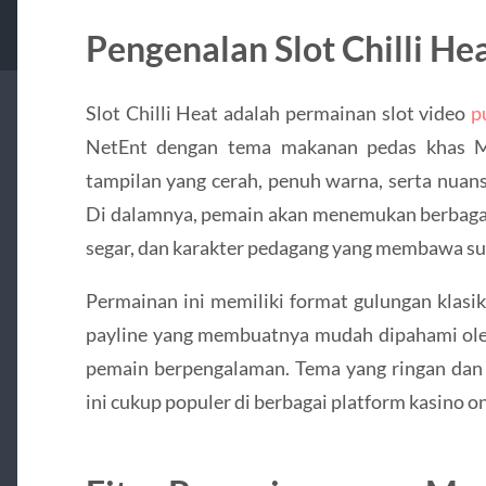
Pengenalan Slot Chilli He
Slot
Chilli Heat
adalah permainan slot video
p
NetEnt dengan tema makanan pedas khas M
tampilan yang cerah, penuh warna, serta nuan
Di dalamnya, pemain akan menemukan berbagai 
segar, dan karakter pedagang yang membawa sua
Permainan ini memiliki format gulungan klasi
payline yang membuatnya mudah dipahami ole
pemain berpengalaman. Tema yang ringan dan 
ini cukup populer di berbagai platform kasino on