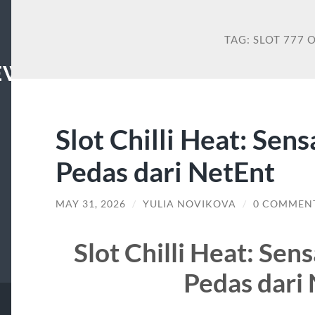
TAG:
SLOT 777 
EWERY.COM
Slot Chilli Heat: Sen
Pedas dari NetEnt
MAY 31, 2026
/
YULIA NOVIKOVA
/
0 COMMEN
Slot
Chilli Heat
: Sen
Pedas dari