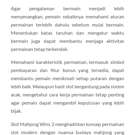
Agar pengalaman bermain menjadi lebih
menyenangkan, pemain sebaiknya memahami aturan
permainan terlebih dahulu sebelum mulai bermain.
Menentukan batas taruhan dan mengatur waktu
bermain juga dapat membantu menjaga aktivitas
permainan tetap terkendali.
Memahami karakteristik permainan, termasuk simbol
pembayaran dan fitur bonus yang tersedia, dapat
membantu pemain menikmati setiap putaran dengan
lebih baik. Walaupun hasil slot bergantung pada sistem
acak, mengetahui cara kerja permainan tetap penting
agar pemain dapat mengambil keputusan yang lebih
bijak.
Slot Mahjong Wins 2 menghadirkan konsep permainan
slot modern dengan nuansa budaya mahjong yang