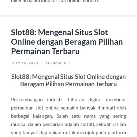
dikenal dalam industri slot online modern.
Slot88: Mengenal Situs Slot
Online dengan Beragam Pilihan
Permainan Terbaru
JULY 16, 2026
/
0 COMMENTS
Slot88: Mengenal Situs Slot Online dengan
Beragam Pilihan Permainan Terbaru
Perkembangan industri hiburan digital membuat
permainan slot online semakin banyak diminati oleh
berbagai kalangan. Salah satu nama yang sering
muncul dalam pencarian adalah slot88, sebuah istilah
yang banyak digunakan untuk merujuk pada platform