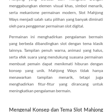
menggabungkan elemen visual khas, simbol menarik,
serta mekanisme permainan modern, Slot Mahjong
Ways menjadi salah satu pilihan yang banyak diminati
oleh para penggemar permainan slot digital.
Permainan ini menghadirkan pengalaman bermain
yang berbeda dibandingkan slot dengan tema klasik
lainnya. Tampilan penuh warna, animasi yang halus,
serta efek suara yang mendukung suasana permainan
membuat pemain dapat menikmati hiburan dengan
konsep yang unik. Mahjong Ways tidak hanya
menawarkan tampilan menarik, tetapi juga
menghadirkan fitur-fitur yang dirancang untuk
meningkatkan pengalaman bermain.
Mengenal Konsep dan Tema Slot Mahjong