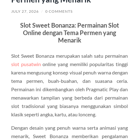
JULY 27, 2026
/
0 COMMENTS
Slot Sweet Bonanza: Permainan Slot
Online dengan Tema Permen yang
Menarik
Slot Sweet Bonanza merupakan salah satu permainan
slot pusatwin
online yang memiliki popularitas tinggi
karena mengusung konsep visual penuh warna dengan
tema permen, buah-buahan, dan suasana ceria.
Permainan ini dikembangkan oleh Pragmatic Play dan
menawarkan tampilan yang berbeda dari permainan
slot tradisional yang biasanya menggunakan simbol
klasik seperti angka, kartu, atau lonceng.
Dengan desain yang penuh warna serta animasi yang
menarik, Sweet Bonanza memberikan pengalaman