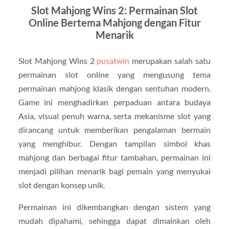
Slot Mahjong Wins 2: Permainan Slot
Online Bertema Mahjong dengan Fitur
Menarik
Slot Mahjong Wins 2
pusatwin
merupakan salah satu
permainan slot online yang mengusung tema
permainan mahjong klasik dengan sentuhan modern.
Game ini menghadirkan perpaduan antara budaya
Asia, visual penuh warna, serta mekanisme slot yang
dirancang untuk memberikan pengalaman bermain
yang menghibur. Dengan tampilan simbol khas
mahjong dan berbagai fitur tambahan, permainan ini
menjadi pilihan menarik bagi pemain yang menyukai
slot dengan konsep unik.
Permainan ini dikembangkan dengan sistem yang
mudah dipahami, sehingga dapat dimainkan oleh