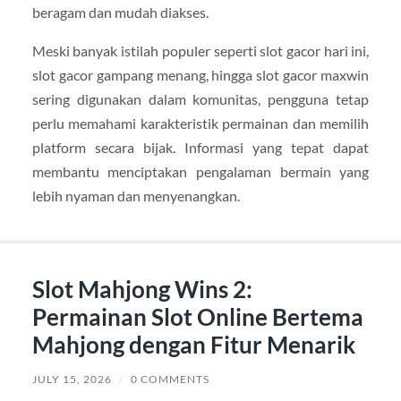
beragam dan mudah diakses.
Meski banyak istilah populer seperti slot gacor hari ini,
slot gacor gampang menang, hingga slot gacor maxwin
sering digunakan dalam komunitas, pengguna tetap
perlu memahami karakteristik permainan dan memilih
platform secara bijak. Informasi yang tepat dapat
membantu menciptakan pengalaman bermain yang
lebih nyaman dan menyenangkan.
Slot Mahjong Wins 2:
Permainan Slot Online Bertema
Mahjong dengan Fitur Menarik
JULY 15, 2026
/
0 COMMENTS