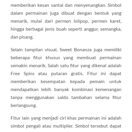
memberikan kesan santai dan menyenangkan. Simbol
dalam permainan juga dibuat dengan bentuk yang
menarik, mulai dari permen lolipop, permen karet,
hingga berbagai jenis buah seperti anggur, semangka,
dan pisang.
Selain tampilan visual, Sweet Bonanza juga memiliki
beberapa fitur khusus yang membuat permainan
semakin menarik. Salah satu fitur yang dikenal adalah
Free Spins atau putaran gratis. Fitur ini dapat
memberikan kesempatan kepada pemain untuk
mendapatkan lebih banyak kombinasi kemenangan
tanpa menggunakan saldo tambahan selama fitur
berlangsung.
Fitur lain yang menjadi ciri khas permainan ini adalah
simbol pengali atau multiplier. Simbol tersebut dapat