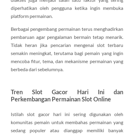
diperhatikan oleh pengguna ketika ingin membuka
platform permainan.
Berbagai pengembang permainan terus menghadirkan
pembaruan agar pengalaman bermain tetap menarik.
Tidak heran jika pencarian mengenai slot terbaru
semakin meningkat, terutama bagi pemain yang ingin
mencoba fitur, tema, dan mekanisme permainan yang
berbeda dari sebelumnya.
Tren Slot Gacor Hari Ini dan
Perkembangan Permainan Slot Online
Istilah slot gacor hari ini sering digunakan oleh
komunitas pemain untuk membahas permainan yang
sedang populer atau dianggap memiliki banyak