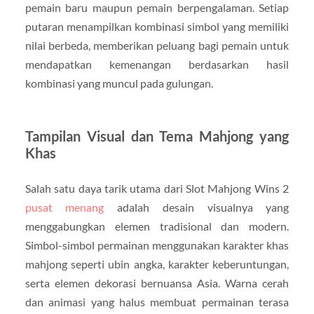
pemain baru maupun pemain berpengalaman. Setiap
putaran menampilkan kombinasi simbol yang memiliki
nilai berbeda, memberikan peluang bagi pemain untuk
mendapatkan kemenangan berdasarkan hasil
kombinasi yang muncul pada gulungan.
Tampilan Visual dan Tema Mahjong yang
Khas
Salah satu daya tarik utama dari Slot Mahjong Wins 2
pusat menang
adalah desain visualnya yang
menggabungkan elemen tradisional dan modern.
Simbol-simbol permainan menggunakan karakter khas
mahjong seperti ubin angka, karakter keberuntungan,
serta elemen dekorasi bernuansa Asia. Warna cerah
dan animasi yang halus membuat permainan terasa