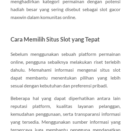
menghadirkan kategori permainan dengan potensi
hadiah besar yang sering disebut sebagai slot gacor
maxwin dalam komunitas online.
Cara Memilih Situs Slot yang Tepat
Sebelum menggunakan sebuah platform permainan
online, pengguna sebaiknya melakukan riset terlebih
dahulu. Memahami informasi mengenai situs slot
dapat membantu menentukan pilihan yang lebih
sesuai dengan kebutuhan dan preferensi pribadi.
Beberapa hal yang dapat diperhatikan antara lain
reputasi platform, kualitas layanan pelanggan,
kemudahan penggunaan, serta transparansi informasi
yang tersedia. Menggunakan sumber informasi yang
terpercaya juga membantu pengguna mendapatkan