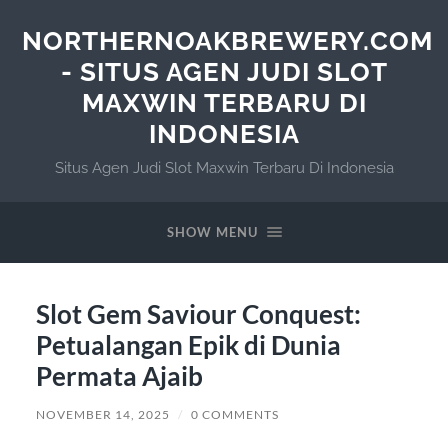
NORTHERNOAKBREWERY.COM
- SITUS AGEN JUDI SLOT
MAXWIN TERBARU DI
INDONESIA
Situs Agen Judi Slot Maxwin Terbaru Di Indonesia
SHOW MENU
Slot Gem Saviour Conquest:
Petualangan Epik di Dunia
Permata Ajaib
NOVEMBER 14, 2025
/
0 COMMENTS