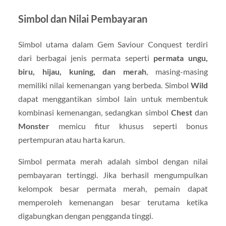
Simbol dan Nilai Pembayaran
Simbol utama dalam Gem Saviour Conquest terdiri
dari berbagai jenis permata seperti
permata ungu,
biru, hijau, kuning, dan merah
, masing-masing
memiliki nilai kemenangan yang berbeda. Simbol
Wild
dapat menggantikan simbol lain untuk membentuk
kombinasi kemenangan, sedangkan simbol
Chest
dan
Monster
memicu fitur khusus seperti bonus
pertempuran atau harta karun.
Simbol permata merah adalah simbol dengan nilai
pembayaran tertinggi. Jika berhasil mengumpulkan
kelompok besar permata merah, pemain dapat
memperoleh kemenangan besar terutama ketika
digabungkan dengan pengganda tinggi.