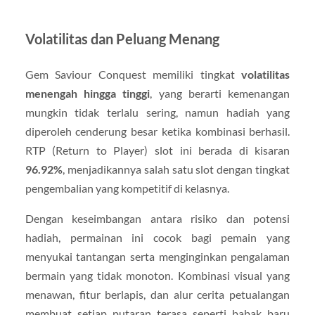
Volatilitas dan Peluang Menang
Gem Saviour Conquest memiliki tingkat
volatilitas
menengah hingga tinggi
, yang berarti kemenangan
mungkin tidak terlalu sering, namun hadiah yang
diperoleh cenderung besar ketika kombinasi berhasil.
RTP (Return to Player) slot ini berada di kisaran
96.92%
, menjadikannya salah satu slot dengan tingkat
pengembalian yang kompetitif di kelasnya.
Dengan keseimbangan antara risiko dan potensi
hadiah, permainan ini cocok bagi pemain yang
menyukai tantangan serta menginginkan pengalaman
bermain yang tidak monoton. Kombinasi visual yang
menawan, fitur berlapis, dan alur cerita petualangan
membuat setiap putaran terasa seperti babak baru