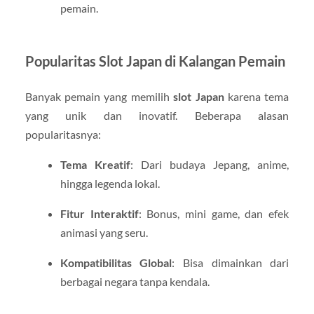
pemain.
Popularitas Slot Japan di Kalangan Pemain
Banyak pemain yang memilih
slot Japan
karena tema
yang unik dan inovatif. Beberapa alasan
popularitasnya:
Tema Kreatif
: Dari budaya Jepang, anime,
hingga legenda lokal.
Fitur Interaktif
: Bonus, mini game, dan efek
animasi yang seru.
Kompatibilitas Global
: Bisa dimainkan dari
berbagai negara tanpa kendala.