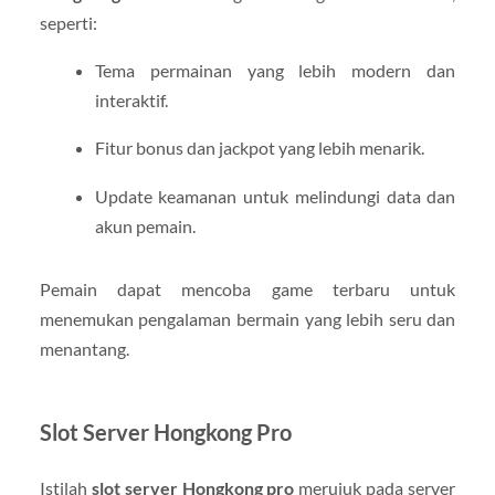
seperti:
Tema permainan yang lebih modern dan
interaktif.
Fitur bonus dan jackpot yang lebih menarik.
Update keamanan untuk melindungi data dan
akun pemain.
Pemain dapat mencoba game terbaru untuk
menemukan pengalaman bermain yang lebih seru dan
menantang.
Slot Server Hongkong Pro
Istilah
slot server Hongkong pro
merujuk pada server