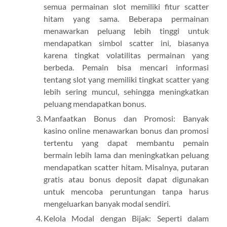
semua permainan slot memiliki fitur scatter
hitam yang sama. Beberapa permainan
menawarkan peluang lebih tinggi untuk
mendapatkan simbol scatter ini, biasanya
karena tingkat volatilitas permainan yang
berbeda. Pemain bisa mencari informasi
tentang slot yang memiliki tingkat scatter yang
lebih sering muncul, sehingga meningkatkan
peluang mendapatkan bonus.
Manfaatkan Bonus dan Promosi: Banyak
kasino online menawarkan bonus dan promosi
tertentu yang dapat membantu pemain
bermain lebih lama dan meningkatkan peluang
mendapatkan scatter hitam. Misalnya, putaran
gratis atau bonus deposit dapat digunakan
untuk mencoba peruntungan tanpa harus
mengeluarkan banyak modal sendiri.
Kelola Modal dengan Bijak: Seperti dalam