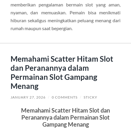
memberikan pengalaman bermain slot yang aman,
nyaman, dan memuaskan. Pemain bisa menikmati
hiburan sekaligus meningkatkan peluang menang dari
rumah maupun saat bepergian.
Memahami Scatter Hitam Slot
dan Peranannya dalam
Permainan Slot Gampang
Menang
JANUARY 27, 2026
/
0 COMMENTS
/
STICKY
Memahami Scatter Hitam Slot dan
Peranannya dalam Permainan Slot
Gampang Menang