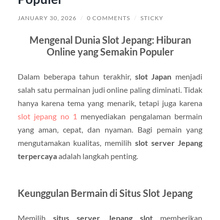
JANUARY 30, 2026
/
0 COMMENTS
/
STICKY
Mengenal Dunia Slot Jepang: Hiburan
Online yang Semakin Populer
Dalam beberapa tahun terakhir,
slot Japan
menjadi
salah satu permainan judi online paling diminati. Tidak
hanya karena tema yang menarik, tetapi juga karena
slot jepang no 1
menyediakan pengalaman bermain
yang aman, cepat, dan nyaman. Bagi pemain yang
mengutamakan kualitas, memilih
slot server Jepang
terpercaya
adalah langkah penting.
Keunggulan Bermain di Situs Slot Jepang
Memilih
situs server Jepang slot
memberikan