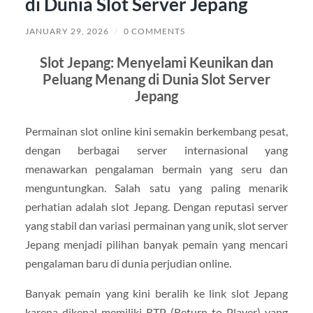
di Dunia Slot Server Jepang
JANUARY 29, 2026
/
0 COMMENTS
Slot Jepang: Menyelami Keunikan dan
Peluang Menang di Dunia Slot Server
Jepang
Permainan slot online kini semakin berkembang pesat,
dengan berbagai server internasional yang
menawarkan pengalaman bermain yang seru dan
menguntungkan. Salah satu yang paling menarik
perhatian adalah slot Jepang. Dengan reputasi server
yang stabil dan variasi permainan yang unik, slot server
Jepang menjadi pilihan banyak pemain yang mencari
pengalaman baru di dunia perjudian online.
Banyak pemain yang kini beralih ke link slot Jepang
karena dikenal memiliki RTP (Return to Player) yang