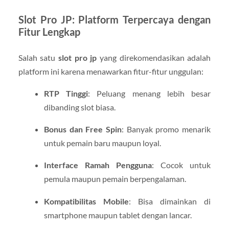
Slot Pro JP: Platform Terpercaya dengan
Fitur Lengkap
Salah satu
slot pro jp
yang direkomendasikan adalah
platform ini karena menawarkan fitur-fitur unggulan:
RTP Tinggi
: Peluang menang lebih besar
dibanding slot biasa.
Bonus dan Free Spin
: Banyak promo menarik
untuk pemain baru maupun loyal.
Interface Ramah Pengguna
: Cocok untuk
pemula maupun pemain berpengalaman.
Kompatibilitas Mobile
: Bisa dimainkan di
smartphone maupun tablet dengan lancar.