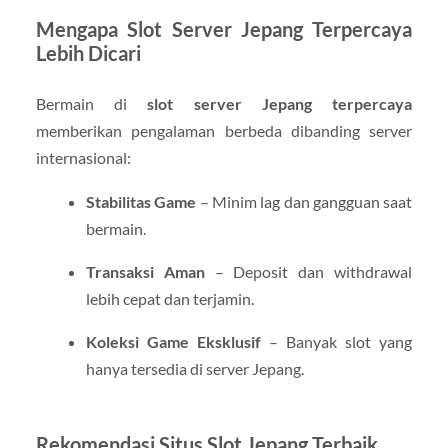
Mengapa Slot Server Jepang Terpercaya
Lebih Dicari
Bermain di
slot server Jepang terpercaya
memberikan pengalaman berbeda dibanding server
internasional:
Stabilitas Game
– Minim lag dan gangguan saat
bermain.
Transaksi Aman
– Deposit dan withdrawal
lebih cepat dan terjamin.
Koleksi Game Eksklusif
– Banyak slot yang
hanya tersedia di server Jepang.
Rekomendasi Situs Slot Jepang Terbaik