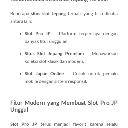
Beberapa
situs slot Jepang
terbaik yang bisa dicoba
antara lain:
Slot Pro JP
– Platform terpercaya dengan
banyak fitur unggulan.
Situs Slot Jepang Premium
– Menawarkan
koleksi slot klasik dan modern.
Slot Japan Online
– Cocok untuk pemain
mobile dengan sistem responsif.
Fitur Modern yang Membuat Slot Pro JP
Unggul
Slot Pro JP
terus menjadi favorit karena selalu