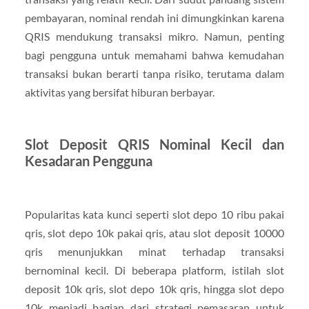
pembayaran, nominal rendah ini dimungkinkan karena
QRIS mendukung transaksi mikro. Namun, penting
bagi pengguna untuk memahami bahwa kemudahan
transaksi bukan berarti tanpa risiko, terutama dalam
aktivitas yang bersifat hiburan berbayar.
Slot Deposit QRIS Nominal Kecil dan
Kesadaran Pengguna
Popularitas kata kunci seperti slot depo 10 ribu pakai
qris, slot depo 10k pakai qris, atau slot deposit 10000
qris menunjukkan minat terhadap transaksi
bernominal kecil. Di beberapa platform, istilah slot
deposit 10k qris, slot depo 10k qris, hingga slot depo
10k menjadi bagian dari strategi pemasaran untuk