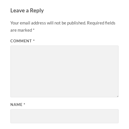
Leave a Reply
Your email address will not be published.
Required fields
are marked
*
COMMENT
*
NAME
*