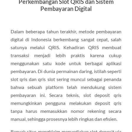
Perkembangan Slot QRIS dan Sistem
Pembayaran Digital
Dalam beberapa tahun terakhir, metode pembayaran
digital di Indonesia berkembang sangat cepat, salah
satunya melalui QRIS. Kehadiran QRIS membuat
transaksi menjadi lebih praktis karena cukup
menggunakan satu kode untuk berbagai aplikasi
pembayaran. Di dunia permainan daring, istilah seperti
slot qris dan qris slot sering muncul sebagai penanda
bahwa sebuah platform telah mendukung sistem
pembayaran ini. Secara teknis, slot deposit qris
memungkinkan pengguna melakukan deposit qris
tanpa harus memasukkan nomor rekening secara
manual, sehingga prosesnya lebih ringkas dan efisien.
Banyak situs mengklaim menyediakan slot deposit via