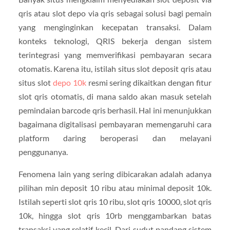
qris atau slot depo via qris sebagai solusi bagi pemain
yang menginginkan kecepatan transaksi. Dalam
konteks teknologi, QRIS bekerja dengan sistem
terintegrasi yang memverifikasi pembayaran secara
otomatis. Karena itu, istilah situs slot deposit qris atau
situs slot
depo 10k
resmi sering dikaitkan dengan fitur
slot qris otomatis, di mana saldo akan masuk setelah
pemindaian barcode qris berhasil. Hal ini menunjukkan
bagaimana digitalisasi pembayaran memengaruhi cara
platform daring beroperasi dan melayani
penggunanya.
Fenomena lain yang sering dibicarakan adalah adanya
pilihan min deposit 10 ribu atau minimal deposit 10k.
Istilah seperti slot qris 10 ribu, slot qris 10000, slot qris
10k, hingga slot qris 10rb menggambarkan batas
transaksi yang relatif kecil. Dari sudut pandang sistem