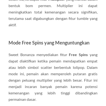
bentuk bom permen. Multiplier ini dapat
meningkatkan total kemenangan secara signifikan,
terutama saat digabungkan dengan fitur tumble yang
aktif.
Mode Free Spins yang Menguntungkan
Sweet Bonanza menyediakan fitur
Free Spins
yang
dapat diaktifkan ketika pemain mendapatkan empat
atau lebih simbol scatter berbentuk lolipop. Dalam
mode ini, pemain akan memperoleh putaran gratis
dengan peluang multiplier yang lebih besar. Fitur ini
menjadi incaran banyak pemain karena potensi
kemenangan yang lebih tinggi dibandingkan
permainan dasar.