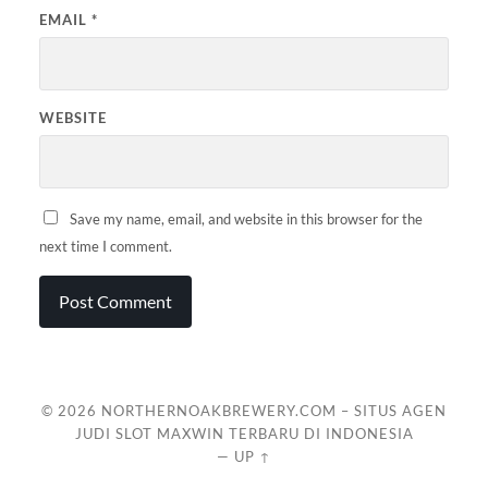
EMAIL
*
WEBSITE
Save my name, email, and website in this browser for the
next time I comment.
© 2026
NORTHERNOAKBREWERY.COM – SITUS AGEN
JUDI SLOT MAXWIN TERBARU DI INDONESIA
—
UP ↑