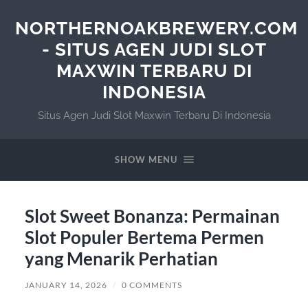
NORTHERNOAKBREWERY.COM
- SITUS AGEN JUDI SLOT
MAXWIN TERBARU DI
INDONESIA
Situs Agen Judi Slot Maxwin Terbaru Di Indonesia
SHOW MENU
Slot Sweet Bonanza: Permainan
Slot Populer Bertema Permen
yang Menarik Perhatian
JANUARY 14, 2026
/
0 COMMENTS