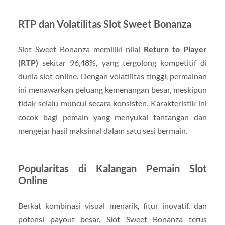
RTP dan Volatilitas Slot Sweet Bonanza
Slot Sweet Bonanza memiliki nilai
Return to Player
(RTP)
sekitar 96,48%, yang tergolong kompetitif di
dunia slot online. Dengan volatilitas tinggi, permainan
ini menawarkan peluang kemenangan besar, meskipun
tidak selalu muncul secara konsisten. Karakteristik ini
cocok bagi pemain yang menyukai tantangan dan
mengejar hasil maksimal dalam satu sesi bermain.
Popularitas di Kalangan Pemain Slot
Online
Berkat kombinasi visual menarik, fitur inovatif, dan
potensi payout besar, Slot Sweet Bonanza terus