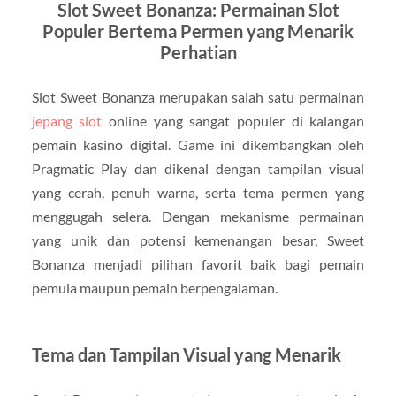
Slot Sweet Bonanza: Permainan Slot
Populer Bertema Permen yang Menarik
Perhatian
Slot Sweet Bonanza merupakan salah satu permainan
jepang slot
online yang sangat populer di kalangan
pemain kasino digital. Game ini dikembangkan oleh
Pragmatic Play dan dikenal dengan tampilan visual
yang cerah, penuh warna, serta tema permen yang
menggugah selera. Dengan mekanisme permainan
yang unik dan potensi kemenangan besar, Sweet
Bonanza menjadi pilihan favorit baik bagi pemain
pemula maupun pemain berpengalaman.
Tema dan Tampilan Visual yang Menarik