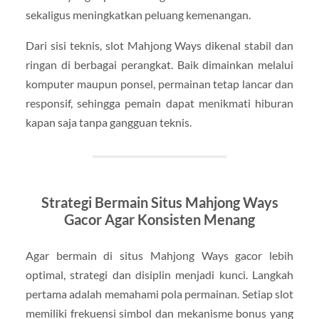
sekaligus meningkatkan peluang kemenangan.
Dari sisi teknis, slot Mahjong Ways dikenal stabil dan
ringan di berbagai perangkat. Baik dimainkan melalui
komputer maupun ponsel, permainan tetap lancar dan
responsif, sehingga pemain dapat menikmati hiburan
kapan saja tanpa gangguan teknis.
Strategi Bermain Situs Mahjong Ways
Gacor Agar Konsisten Menang
Agar bermain di situs Mahjong Ways gacor lebih
optimal, strategi dan disiplin menjadi kunci. Langkah
pertama adalah memahami pola permainan. Setiap slot
memiliki frekuensi simbol dan mekanisme bonus yang