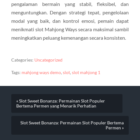
pengalaman bermain yang stabil, fleksibel, dan
menguntungkan. Dengan strategi tepat, pengelolaan
modal yang baik, dan kontrol emosi, pemain dapat
menikmati slot Mahjong Ways secara maksimal sambil
meningkatkan peluang kemenangan secara konsisten.
Categories:
Uncategorized
Tags:
mahjong ways demo
,
slot
,
slot mahjong 1
« Slot Sweet Bonanza: Permainan Slot Populer
Bertema Permen yang Menarik Perhatian
Slot Sweet Bonanza: Permainan Slot Populer Bertema
Permen »