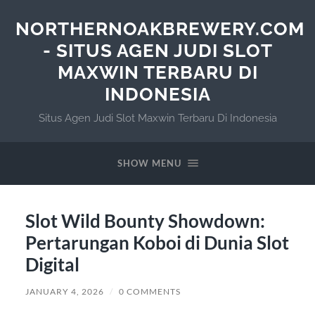
NORTHERNOAKBREWERY.COM
- SITUS AGEN JUDI SLOT
MAXWIN TERBARU DI
INDONESIA
Situs Agen Judi Slot Maxwin Terbaru Di Indonesia
SHOW MENU
Slot Wild Bounty Showdown:
Pertarungan Koboi di Dunia Slot
Digital
JANUARY 4, 2026
/
0 COMMENTS