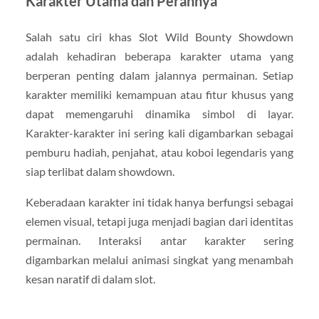
Karakter Utama dan Perannya
Salah satu ciri khas Slot Wild Bounty Showdown
adalah kehadiran beberapa karakter utama yang
berperan penting dalam jalannya permainan. Setiap
karakter memiliki kemampuan atau fitur khusus yang
dapat memengaruhi dinamika simbol di layar.
Karakter-karakter ini sering kali digambarkan sebagai
pemburu hadiah, penjahat, atau koboi legendaris yang
siap terlibat dalam showdown.
Keberadaan karakter ini tidak hanya berfungsi sebagai
elemen visual, tetapi juga menjadi bagian dari identitas
permainan. Interaksi antar karakter sering
digambarkan melalui animasi singkat yang menambah
kesan naratif di dalam slot.