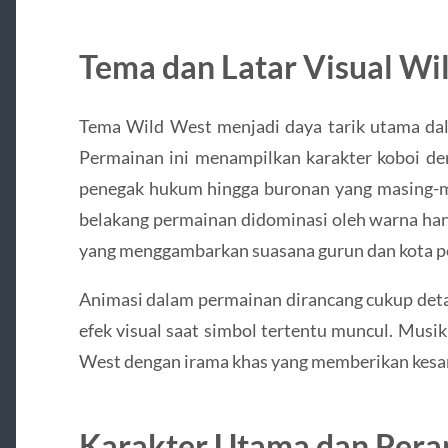
Tema dan Latar Visual Wi
Tema Wild West menjadi daya tarik utama d
Permainan ini menampilkan karakter koboi den
penegak hukum hingga buronan yang masing-mas
belakang permainan didominasi oleh warna hang
yang menggambarkan suasana gurun dan kota per
Animasi dalam permainan dirancang cukup detai
efek visual saat simbol tertentu muncul. Musi
West dengan irama khas yang memberikan kesan
Karakter Utama dan Pera