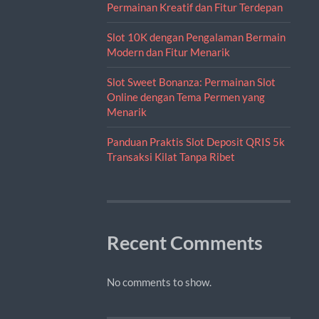
Permainan Kreatif dan Fitur Terdepan
Slot 10K dengan Pengalaman Bermain
Modern dan Fitur Menarik
Slot Sweet Bonanza: Permainan Slot
Online dengan Tema Permen yang
Menarik
Panduan Praktis Slot Deposit QRIS 5k
Transaksi Kilat Tanpa Ribet
Recent Comments
No comments to show.