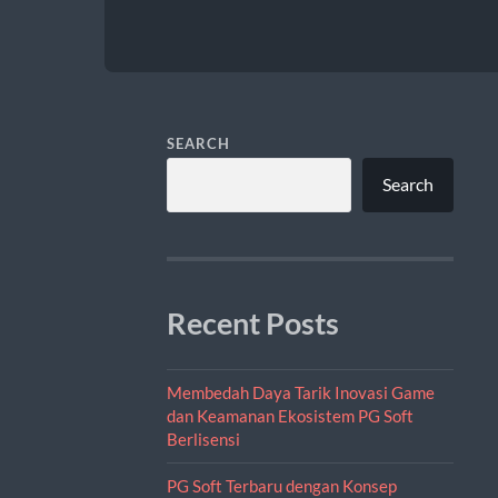
SEARCH
Search
Recent Posts
Membedah Daya Tarik Inovasi Game
dan Keamanan Ekosistem PG Soft
Berlisensi
PG Soft Terbaru dengan Konsep