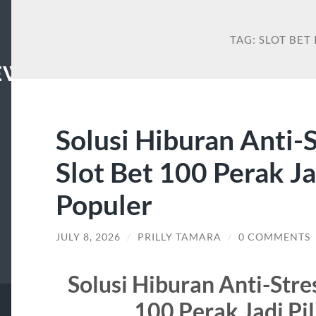
TAG:
SLOT BET 
EWERY.COM
Solusi Hiburan Anti-
Slot Bet 100 Perak Ja
Populer
JULY 8, 2026
/
PRILLY TAMARA
/
0 COMMENTS
Solusi Hiburan Anti-Stre
100 Perak Jadi Pi