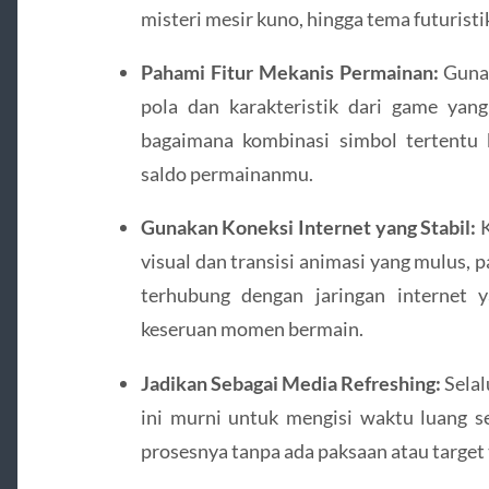
misteri mesir kuno, hingga tema futuris
Pahami Fitur Mekanis Permainan:
Gunak
pola dan karakteristik dari game yan
bagaimana kombinasi simbol tertentu 
saldo permainanmu.
Gunakan Koneksi Internet yang Stabil:
K
visual dan transisi animasi yang mulus, 
terhubung dengan jaringan internet 
keseruan momen bermain.
Jadikan Sebagai Media Refreshing:
Selal
ini murni untuk mengisi waktu luang s
prosesnya tanpa ada paksaan atau target 