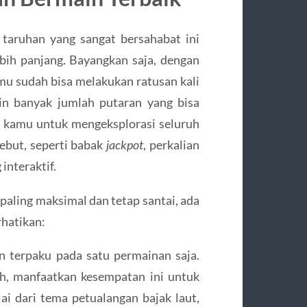
 taruhan yang sangat bersahabat ini
bih panjang. Bayangkan saja, dengan
amu sudah bisa melakukan ratusan kali
in banyak jumlah putaran yang bisa
 kamu untuk mengeksplorasi seluruh
ebut, seperti babak
jackpot
, perkalian
 interaktif.
ling maksimal dan tetap santai, ada
rhatikan:
 terpaku pada satu permainan saja.
h, manfaatkan kesempatan ini untuk
ai dari tema petualangan bajak laut,