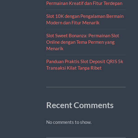
Permainan Kreatif dan Fitur Terdepan
Slot 10K dengan Pengalaman Bermain
Modern dan Fitur Menarik
Slot Sweet Bonanza: Permainan Slot
Online dengan Tema Permen yang
Menarik
Panduan Praktis Slot Deposit QRIS 5k
Transaksi Kilat Tanpa Ribet
Recent Comments
No comments to show.