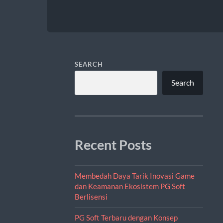
SEARCH
Search
Recent Posts
Membedah Daya Tarik Inovasi Game
dan Keamanan Ekosistem PG Soft
Berlisensi
PG Soft Terbaru dengan Konsep