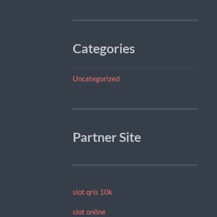
Categories
Uncategorized
Partner Site
slot qris 10k
slot online