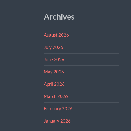
Archives
August 2026
July 2026
June 2026
May 2026
April 2026
March 2026
February 2026
January 2026