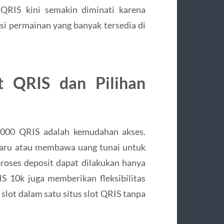
 QRIS kini semakin diminati karena
si permainan yang banyak tersedia di
t QRIS dan Pilihan
10000 QRIS adalah kemudahan akses.
baru atau membawa uang tunai untuk
roses deposit dapat dilakukan hanya
S 10k juga memberikan fleksibilitas
slot dalam satu situs slot QRIS tanpa