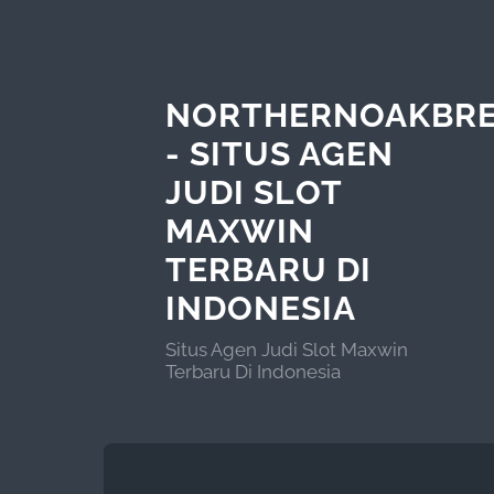
NORTHERNOAKBR
- SITUS AGEN
JUDI SLOT
MAXWIN
TERBARU DI
INDONESIA
Situs Agen Judi Slot Maxwin
Terbaru Di Indonesia