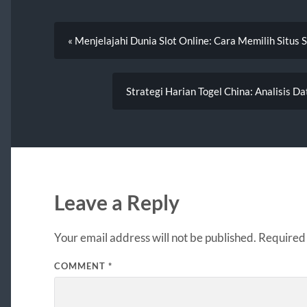
« Menjelajahi Dunia Slot Online: Cara Memilih Situs 
Strategi Harian Togel China: Analisis 
Leave a Reply
Your email address will not be published.
Required 
COMMENT
*