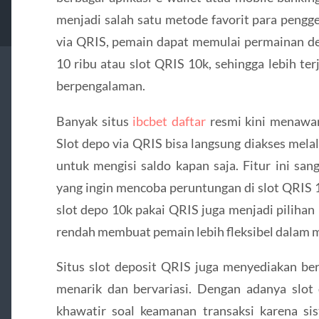
menjadi salah satu metode favorit para pengge
via QRIS, pemain dapat memulai permainan den
10 ribu atau slot QRIS 10k, sehingga lebih t
berpengalaman.
Banyak situs
ibcbet daftar
resmi kini menawar
Slot depo via QRIS bisa langsung diakses me
untuk mengisi saldo kapan saja. Fitur ini s
yang ingin mencoba peruntungan di slot QRIS 1
slot depo 10k pakai QRIS juga menjadi pilihan
rendah membuat pemain lebih fleksibel dalam m
Situs slot deposit QRIS juga menyediakan ber
menarik dan bervariasi. Dengan adanya slot
khawatir soal keamanan transaksi karena 