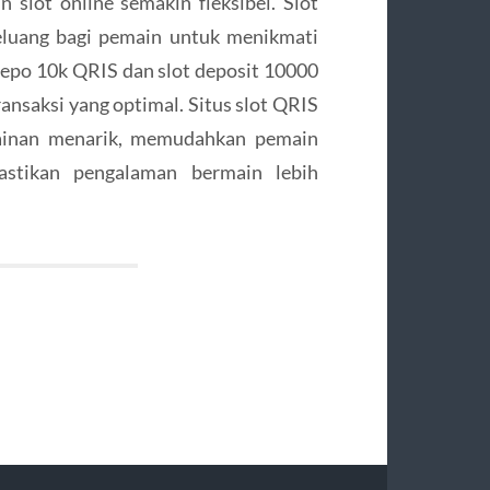
slot online semakin fleksibel. Slot
luang bagi pemain untuk menikmati
depo 10k QRIS dan slot deposit 10000
saksi yang optimal. Situs slot QRIS
mainan menarik, memudahkan pemain
stikan pengalaman bermain lebih