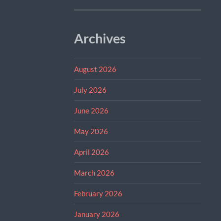
Archives
August 2026
July 2026
June 2026
May 2026
April 2026
March 2026
February 2026
January 2026