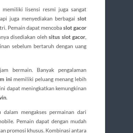
memiliki lisensi resmi juga sangat
tapi juga menyediakan berbagai
slot
ustri. Pemain dapat mencoba
slot gacor
anya disediakan oleh
situs slot gacor
,
ainan sebelum bertaruh dengan uang
 jam bermain. Banyak pengalaman
m ini
memiliki peluang menang lebih
a ini dapat meningkatkan kemungkinan
win
.
 dalam mengakses permainan dari
mobile. Pemain dapat dengan mudah
n promosi khusus. Kombinasi antara