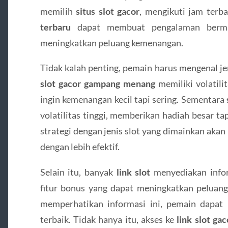
memilih
situs slot gacor
, mengikuti jam ter
terbaru
dapat membuat pengalaman bermai
meningkatkan peluang kemenangan.
Tidak kalah penting, pemain harus mengenal jen
slot gacor gampang menang
memiliki volatili
ingin kemenangan kecil tapi sering. Sementara
volatilitas tinggi, memberikan hadiah besar t
strategi dengan jenis slot yang dimainkan ak
dengan lebih efektif.
Selain itu, banyak
link slot
menyediakan infor
fitur bonus yang dapat meningkatkan pelua
memperhatikan informasi ini, pemain dapat
terbaik. Tidak hanya itu, akses ke
link slot gac