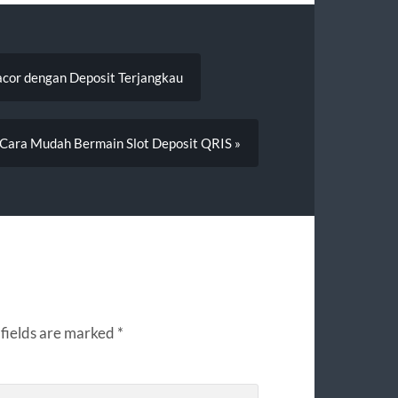
acor dengan Deposit Terjangkau
 Cara Mudah Bermain Slot Deposit QRIS »
fields are marked
*