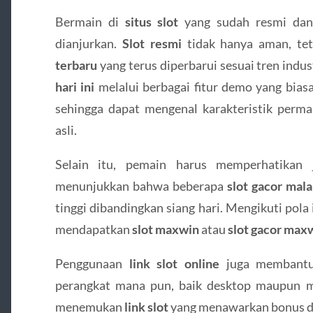
Bermain di
situs slot
yang sudah resmi dan 
dianjurkan.
Slot resmi
tidak hanya aman, te
terbaru
yang terus diperbarui sesuai tren ind
hari ini
melalui berbagai fitur demo yang bias
sehingga dapat mengenal karakteristik perm
asli.
Selain itu, pemain harus memperhatikan
menunjukkan bahwa beberapa
slot gacor mala
tinggi dibandingkan siang hari. Mengikuti pol
mendapatkan
slot maxwin
atau
slot gacor max
Penggunaan
link slot online
juga membantu
perangkat mana pun, baik desktop maupun 
menemukan
link slot
yang menawarkan bonus da