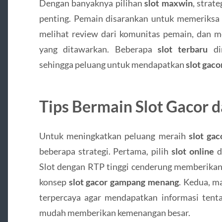
Dengan banyaknya pilihan
slot maxwin
, strat
penting. Pemain disarankan untuk memeriksa
melihat review dari komunitas pemain, dan 
yang ditawarkan. Beberapa
slot terbaru
dir
sehingga peluang untuk mendapatkan
slot gac
Tips Bermain Slot Gacor 
Untuk meningkatkan peluang meraih
slot gac
beberapa strategi. Pertama, pilih
slot online
d
Slot dengan RTP tinggi cenderung memberikan
konsep
slot gacor gampang menang
. Kedua, m
terpercaya agar mendapatkan informasi tent
mudah memberikan kemenangan besar.