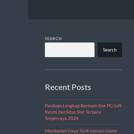
SEARCH
Search
Recent Posts
Panduan Lengkap Bermain Slot PG Soft
Resmi dan Situs Slot Terbaru
Terpercaya 2026
Membedah Daya Tarik Inovasi Game