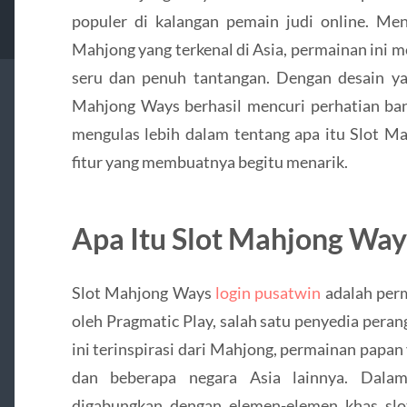
populer di kalangan pemain judi online. Me
Mahjong yang terkenal di Asia, permainan ini
seru dan penuh tantangan. Dengan desain yang
Mahjong Ways berhasil mencuri perhatian bany
mengulas lebih dalam tentang apa itu Slot Ma
fitur yang membuatnya begitu menarik.
Apa Itu Slot Mahjong Way
Slot Mahjong Ways
login pusatwin
adalah perm
oleh Pragmatic Play, salah satu penyedia pera
ini terinspirasi dari Mahjong, permainan papan
dan beberapa negara Asia lainnya. Dalam
digabungkan dengan elemen-elemen khas sl