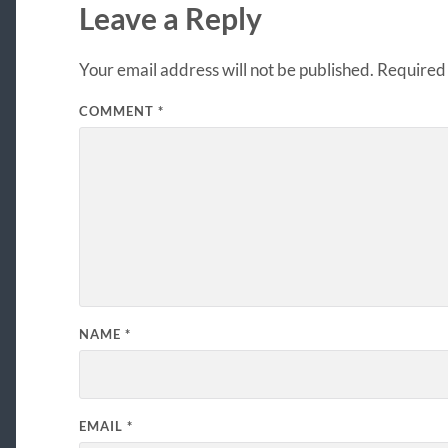
Leave a Reply
Your email address will not be published.
Required 
COMMENT
*
NAME
*
EMAIL
*