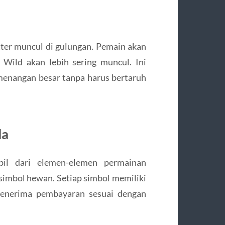
catter muncul di gulungan. Pemain akan
Wild akan lebih sering muncul. Ini
enangan besar tanpa harus bertaruh
da
il dari elemen-elemen permainan
 simbol hewan. Setiap simbol memiliki
menerima pembayaran sesuai dengan