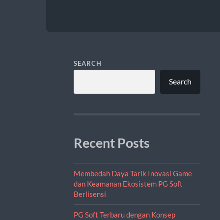
SEARCH
Search
Recent Posts
Membedah Daya Tarik Inovasi Game
dan Keamanan Ekosistem PG Soft
Berlisensi
PG Soft Terbaru dengan Konsep