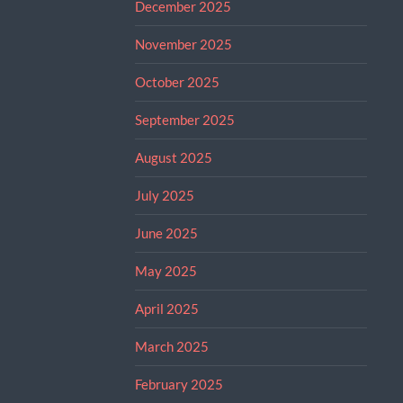
December 2025
November 2025
October 2025
September 2025
August 2025
July 2025
June 2025
May 2025
April 2025
March 2025
February 2025