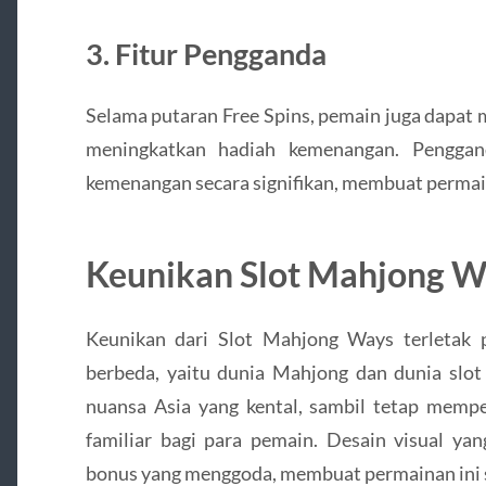
3. Fitur Pengganda
Selama putaran Free Spins, pemain juga dapat 
meningkatkan hadiah kemenangan. Penggan
kemenangan secara signifikan, membuat perma
Keunikan Slot Mahjong W
Keunikan dari Slot Mahjong Ways terletak
berbeda, yaitu dunia Mahjong dan dunia slo
nuansa Asia yang kental, sambil tetap memp
familiar bagi para pemain. Desain visual yan
bonus yang menggoda, membuat permainan ini 