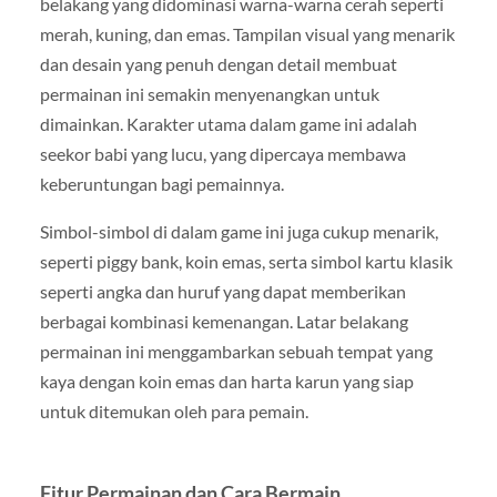
belakang yang didominasi warna-warna cerah seperti
merah, kuning, dan emas. Tampilan visual yang menarik
dan desain yang penuh dengan detail membuat
permainan ini semakin menyenangkan untuk
dimainkan. Karakter utama dalam game ini adalah
seekor babi yang lucu, yang dipercaya membawa
keberuntungan bagi pemainnya.
Simbol-simbol di dalam game ini juga cukup menarik,
seperti piggy bank, koin emas, serta simbol kartu klasik
seperti angka dan huruf yang dapat memberikan
berbagai kombinasi kemenangan. Latar belakang
permainan ini menggambarkan sebuah tempat yang
kaya dengan koin emas dan harta karun yang siap
untuk ditemukan oleh para pemain.
Fitur Permainan dan Cara Bermain