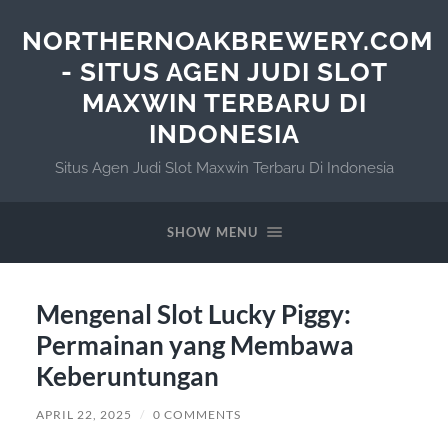
NORTHERNOAKBREWERY.COM
- SITUS AGEN JUDI SLOT
MAXWIN TERBARU DI
INDONESIA
Situs Agen Judi Slot Maxwin Terbaru Di Indonesia
SHOW MENU
Mengenal Slot Lucky Piggy:
Permainan yang Membawa
Keberuntungan
APRIL 22, 2025
/
0 COMMENTS