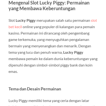
Mengenal Slot Lucky Piggy: Permainan
yang Membawa Keberuntungan
Slot
Lucky Piggy
merupakan salah satu permainan
slot
bet kecil
online yang populer di kalangan para pemain
kasino. Permainan ini dirancang oleh pengembang
game terkemuka, yang menyuguhkan pengalaman
bermain yang menyenangkan dan menarik. Dengan
tema yang lucu dan penuh warna,
Lucky Piggy
membawa pemain ke dalam dunia keberuntungan yang
dipenuhi dengan simbol-simbol piggy bank dan koin
emas.
Tema dan Desain Permainan
Lucky Piggy memiliki tema yang ceria dengan latar