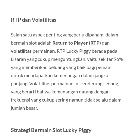
RTP dan Volatilitas
Salah satu aspek penting yang perlu dipahami dalam
bermain slot adalah
Return to Player (RTP)
dan
volatilitas
permainan. RTP Lucky Piggy berada pada
kisaran yang cukup menguntungkan, yaitu sekitar 96%
yang memberikan peluang yang baik bagi pemain
untuk mendapatkan kemenangan dalam jangka
panjang. Volatilitas permainan ini cenderung sedang,
yang berarti bahwa kemenangan datang dengan
frekuensi yang cukup sering namun tidak selalu dalam
jumlah besar.
Strategi Bermain Slot Lucky Piggy