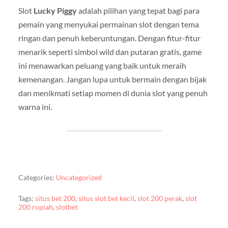
Slot
Lucky Piggy
adalah pilihan yang tepat bagi para
pemain yang menyukai permainan slot dengan tema
ringan dan penuh keberuntungan. Dengan fitur-fitur
menarik seperti simbol wild dan putaran gratis, game
ini menawarkan peluang yang baik untuk meraih
kemenangan. Jangan lupa untuk bermain dengan bijak
dan menikmati setiap momen di dunia slot yang penuh
warna ini.
Categories:
Uncategorized
Tags:
situs bet 200
,
situs slot bet kecil
,
slot 200 perak
,
slot
200 rupiah
,
slotbet