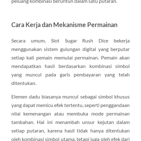
peluang kombinasi beruntun dalam satu putaran.
Cara Kerja dan Mekanisme Permainan
Secara umum, Slot Sugar Rush Dice bekerja
menggunakan sistem gulungan digital yang berputar
setiap kali pemain memulai permainan. Pemain akan
mendapatkan hasil berdasarkan kombinasi simbol
yang muncul pada garis pembayaran yang telah
ditentukan.
Elemen dadu biasanya muncul sebagai simbol khusus
yang dapat memicu efek tertentu, seperti penggandaan
nilai kemenangan atau membuka mode permainan
tambahan. Hal ini menambah unsur kejutan dalam
setiap putaran, karena hasil tidak hanya ditentukan
oleh kombinasi simbol utama, tetapi juga oleh efek dari