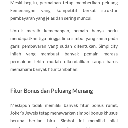
Meski begitu, permainan tetap memberikan peluang
kemenangan yang kompetitif berkat struktur
pembayaran yang jelas dan sering muncul.
Untuk meraih kemenangan, pemain hanya perlu
mendapatkan tiga hingga lima simbol yang sama pada
garis pembayaran yang sudah ditentukan. Simplicity
inilah yang membuat banyak pemain merasa
permainan lebih mudah dikendalikan tanpa harus
memahami banyak fitur tambahan.
Fitur Bonus dan Peluang Menang
Meskipun tidak memiliki banyak fitur bonus rumit,
Joker’s Jewels tetap menawarkan simbol bonus khusus
berupa berlian biru. Simbol ini memiliki nilai