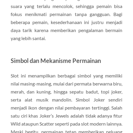
suara yang terlalu mencolok, sehingga pemain bisa
fokus menikmati permainan tanpa gangguan. Bagi
beberapa pemain, kesederhanaan ini justru menjadi
daya tarik karena memberikan pengalaman bermain
yang lebih santai.
Simbol dan Mekanisme Permainan
Slot ini menampilkan berbagai simbol yang memiliki
nilai masing-masing, mulai dari permata berwarna biru,
merah, dan kuning, hingga sepatu badut, topi joker,
serta alat musik mandolin. Simbol Joker sendiri
menjadi ikon dengan nilai pembayaran tertinggi. Salah
satu ciri khas Joker’s Jewels adalah tidak adanya fitur
Wild ataupun Scatter seperti pada slot modern lainnya.
Meski begitu, permainan tetap memberikan peluang