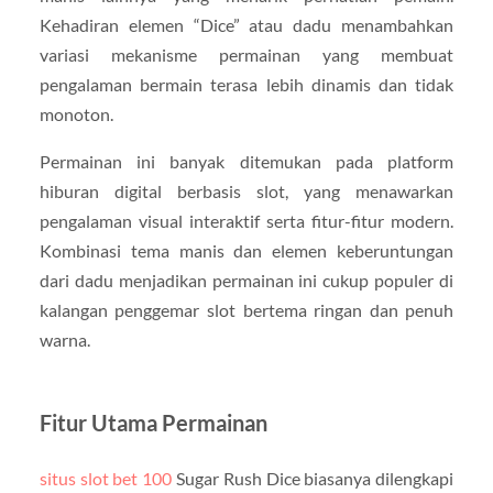
Kehadiran elemen “Dice” atau dadu menambahkan
variasi mekanisme permainan yang membuat
pengalaman bermain terasa lebih dinamis dan tidak
monoton.
Permainan ini banyak ditemukan pada platform
hiburan digital berbasis slot, yang menawarkan
pengalaman visual interaktif serta fitur-fitur modern.
Kombinasi tema manis dan elemen keberuntungan
dari dadu menjadikan permainan ini cukup populer di
kalangan penggemar slot bertema ringan dan penuh
warna.
Fitur Utama Permainan
situs slot bet 100
Sugar Rush Dice biasanya dilengkapi