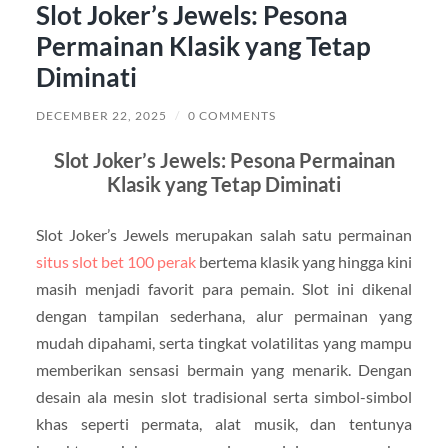
Slot Joker’s Jewels: Pesona
Permainan Klasik yang Tetap
Diminati
DECEMBER 22, 2025
/
0 COMMENTS
Slot Joker’s Jewels: Pesona Permainan
Klasik yang Tetap Diminati
Slot Joker’s Jewels merupakan salah satu permainan
situs slot bet 100 perak
bertema klasik yang hingga kini
masih menjadi favorit para pemain. Slot ini dikenal
dengan tampilan sederhana, alur permainan yang
mudah dipahami, serta tingkat volatilitas yang mampu
memberikan sensasi bermain yang menarik. Dengan
desain ala mesin slot tradisional serta simbol-simbol
khas seperti permata, alat musik, dan tentunya