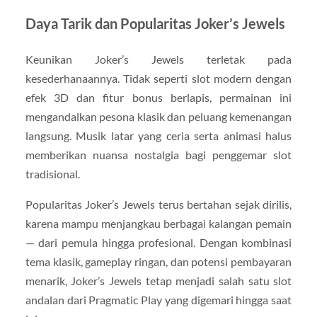
Daya Tarik dan Popularitas Joker’s Jewels
Keunikan Joker’s Jewels terletak pada
kesederhanaannya. Tidak seperti slot modern dengan
efek 3D dan fitur bonus berlapis, permainan ini
mengandalkan pesona klasik dan peluang kemenangan
langsung. Musik latar yang ceria serta animasi halus
memberikan nuansa nostalgia bagi penggemar slot
tradisional.
Popularitas Joker’s Jewels terus bertahan sejak dirilis,
karena mampu menjangkau berbagai kalangan pemain
— dari pemula hingga profesional. Dengan kombinasi
tema klasik, gameplay ringan, dan potensi pembayaran
menarik, Joker’s Jewels tetap menjadi salah satu slot
andalan dari Pragmatic Play yang digemari hingga saat