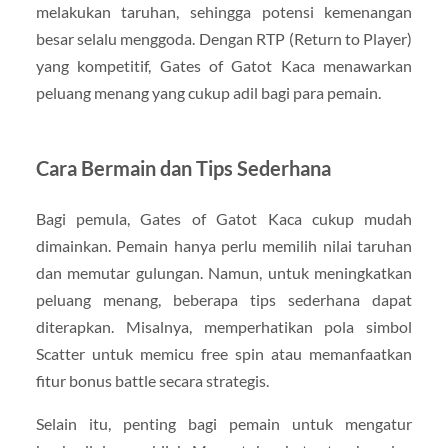
melakukan taruhan, sehingga potensi kemenangan
besar selalu menggoda. Dengan RTP (Return to Player)
yang kompetitif, Gates of Gatot Kaca menawarkan
peluang menang yang cukup adil bagi para pemain.
Cara Bermain dan Tips Sederhana
Bagi pemula, Gates of Gatot Kaca cukup mudah
dimainkan. Pemain hanya perlu memilih nilai taruhan
dan memutar gulungan. Namun, untuk meningkatkan
peluang menang, beberapa tips sederhana dapat
diterapkan. Misalnya, memperhatikan pola simbol
Scatter untuk memicu free spin atau memanfaatkan
fitur bonus battle secara strategis.
Selain itu, penting bagi pemain untuk mengatur