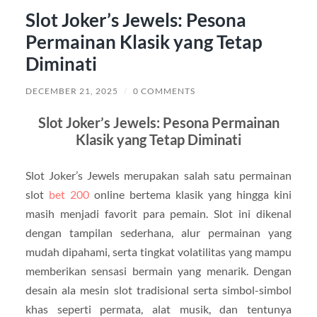
Slot Joker’s Jewels: Pesona
Permainan Klasik yang Tetap
Diminati
DECEMBER 21, 2025
/
0 COMMENTS
Slot Joker’s Jewels: Pesona Permainan
Klasik yang Tetap Diminati
Slot Joker’s Jewels merupakan salah satu permainan
slot
bet 200
online bertema klasik yang hingga kini
masih menjadi favorit para pemain. Slot ini dikenal
dengan tampilan sederhana, alur permainan yang
mudah dipahami, serta tingkat volatilitas yang mampu
memberikan sensasi bermain yang menarik. Dengan
desain ala mesin slot tradisional serta simbol-simbol
khas seperti permata, alat musik, dan tentunya