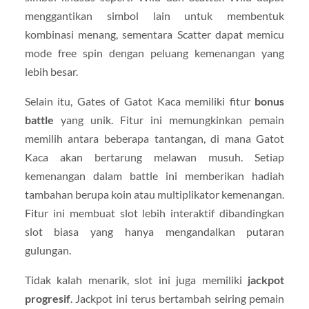
menggantikan simbol lain untuk membentuk
kombinasi menang, sementara Scatter dapat memicu
mode free spin dengan peluang kemenangan yang
lebih besar.
Selain itu, Gates of Gatot Kaca memiliki fitur
bonus
battle
yang unik. Fitur ini memungkinkan pemain
memilih antara beberapa tantangan, di mana Gatot
Kaca akan bertarung melawan musuh. Setiap
kemenangan dalam battle ini memberikan hadiah
tambahan berupa koin atau multiplikator kemenangan.
Fitur ini membuat slot lebih interaktif dibandingkan
slot biasa yang hanya mengandalkan putaran
gulungan.
Tidak kalah menarik, slot ini juga memiliki
jackpot
progresif
. Jackpot ini terus bertambah seiring pemain