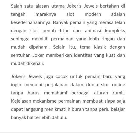
Salah satu alasan utama Joker’s Jewels bertahan di
tengah maraknya slot modern adalah
kesederhanaannya. Banyak pemain yang merasa lelah
dengan slot penuh fitur dan animasi kompleks
sehingga memilih permainan yang lebih ringan dan
mudah dipahami. Selain itu, tema klasik dengan
sentuhan Joker memberikan identitas yang kuat dan
mudah dikenali.
Joker’s Jewels juga cocok untuk pemain baru yang
ingin memulai perjalanan dalam dunia slot online
tanpa harus memahami berbagai aturan rumit.
Kejelasan mekanisme permainan membuat siapa saja
dapat langsung menikmati hiburan tanpa perlu belajar
banyak hal terlebih dahulu.