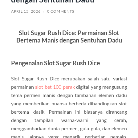
APRIL 15, 2026
/
0 COMMENTS
Slot Sugar Rush Dice: Permainan Slot
Bertema Manis dengan Sentuhan Dadu
Pengenalan Slot Sugar Rush Dice
Slot Sugar Rush Dice merupakan salah satu variasi
permainan
slot bet 100 perak
digital yang mengusung
tema permen manis dengan tambahan elemen dadu
yang memberikan nuansa berbeda dibandingkan slot
bertema klasik. Permainan ini biasanya dirancang
dengan tampilan warna-warni yang cerah,
menggambarkan dunia permen, gula-gula, dan elemen
manis lainnya yang menarik perhatian pemain.