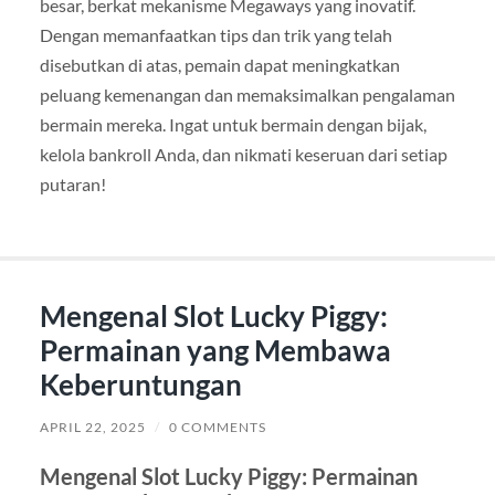
besar, berkat mekanisme Megaways yang inovatif.
Dengan memanfaatkan tips dan trik yang telah
disebutkan di atas, pemain dapat meningkatkan
peluang kemenangan dan memaksimalkan pengalaman
bermain mereka. Ingat untuk bermain dengan bijak,
kelola bankroll Anda, dan nikmati keseruan dari setiap
putaran!
Mengenal Slot Lucky Piggy:
Permainan yang Membawa
Keberuntungan
APRIL 22, 2025
/
0 COMMENTS
Mengenal Slot Lucky Piggy: Permainan