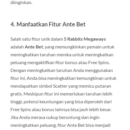
diinginkan.
4.
Manfaatkan Fitur Ante Bet
Salah satu fitur unik dalam
5 Rabbits Megaways
adalah
Ante Bet
, yang memungkinkan pemain untuk
meningkatkan taruhan mereka untuk meningkatkan
peluang mengaktifkan fitur bonus atau Free Spins.
Dengan meningkatkan taruhan Anda menggunakan
fitur ini, Anda bisa meningkatkan kemungkinan untuk
mendapatkan simbol Scatter yang memicu putaran
gratis. Meskipun fitur ini memerlukan taruhan lebih
tinggi, potensi keuntungan yang bisa diperoleh dari
Free Spins atau bonus lainnya bisa jauh lebih besar.
Jika Anda merasa cukup beruntung dan ingin
meningkatkan peluang, fitur Ante Bet bisa menjadi