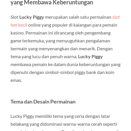
yang Membawa Keberuntungan
Slot
Lucky Piggy
merupakan salah satu permainan
slot
bet kecil
online yang populer di kalangan para pemain
kasino. Permainan ini dirancang oleh pengembang
game terkemuka, yang menyuguhkan pengalaman
bermain yang menyenangkan dan menarik. Dengan
tema yang lucu dan penuh warna,
Lucky Piggy
membawa pemain ke dalam dunia keberuntungan yang
dipenuhi dengan simbol-simbol piggy bank dan koin
emas.
Tema dan Desain Permainan
Lucky Piggy memiliki tema yang ceria dengan latar
belakang yang didominasi warna-warna cerah seperti