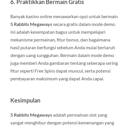
6.
Praktikkan Bermain Gratis
Banyak kasino online menawarkan opsi untuk bermain
5 Rabbits Megaways
secara gratis dalam mode demo.
Ini adalah kesempatan bagus untuk mempelajari
mekanisme permainan, fitur bonus, dan bagaimana
hasil putaran berfungsi sebelum Anda mulai bertaruh
dengan uang sungguhan. Bermain dalam mode demo
juga memberi Anda gambaran tentang seberapa sering
fitur seperti Free Spins dapat muncul, serta potensi
pembayaran maksimum yang dapat Anda capai.
Kesimpulan
5 Rabbits Megaways
adalah permainan slot yang
sangat menghibur dengan potensi kemenangan yang