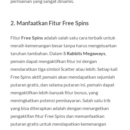
permainan yang sangat dinamis.
2.
Manfaatkan Fitur Free Spins
Fitur
Free Spins
adalah salah satu cara terbaik untuk
meraih kemenangan besar tanpa harus mengeluarkan
taruhan tambahan. Dalam
5 Rabbits Megaways
,
pemain dapat mengaktifkan fitur ini dengan
mendaratkan tiga simbol Scatter atau lebih. Setiap kali
Free Spins aktif, pemain akan mendapatkan sejumlah
putaran gratis, dan selama putaran ini, pemain dapat
mengaktifkan lebih banyak fitur bonus, yang
meningkatkan potensi pembayaran. Salah satu trik
yang bisa diterapkan adalah dengan menargetkan
pengaktifan fitur Free Spins dan memanfaatkan
putaran gratis untuk mendapatkan kemenangan