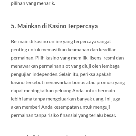
pilihan yang menarik.
5.
Mainkan di Kasino Terpercaya
Bermain di kasino online yang terpercaya sangat
penting untuk memastikan keamanan dan keadilan
permainan. Pilih kasino yang memiliki lisensi resmi dan
menawarkan permainan slot yang diuji oleh lembaga
pengujian independen. Selain itu, periksa apakah
kasino tersebut menawarkan bonus atau promosi yang
dapat meningkatkan peluang Anda untuk bermain
lebih lama tanpa mengeluarkan banyak uang. Ini juga
akan memberi Anda kesempatan untuk menguji
permainan tanpa risiko finansial yang terlalu besar.