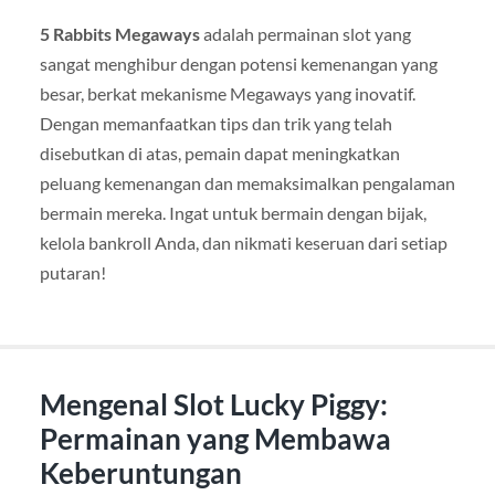
5 Rabbits Megaways
adalah permainan slot yang
sangat menghibur dengan potensi kemenangan yang
besar, berkat mekanisme Megaways yang inovatif.
Dengan memanfaatkan tips dan trik yang telah
disebutkan di atas, pemain dapat meningkatkan
peluang kemenangan dan memaksimalkan pengalaman
bermain mereka. Ingat untuk bermain dengan bijak,
kelola bankroll Anda, dan nikmati keseruan dari setiap
putaran!
Mengenal Slot Lucky Piggy:
Permainan yang Membawa
Keberuntungan