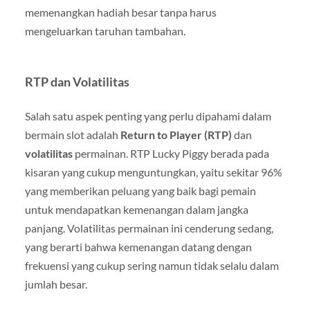
memenangkan hadiah besar tanpa harus
mengeluarkan taruhan tambahan.
RTP dan Volatilitas
Salah satu aspek penting yang perlu dipahami dalam
bermain slot adalah
Return to Player (RTP)
dan
volatilitas
permainan. RTP Lucky Piggy berada pada
kisaran yang cukup menguntungkan, yaitu sekitar 96%
yang memberikan peluang yang baik bagi pemain
untuk mendapatkan kemenangan dalam jangka
panjang. Volatilitas permainan ini cenderung sedang,
yang berarti bahwa kemenangan datang dengan
frekuensi yang cukup sering namun tidak selalu dalam
jumlah besar.