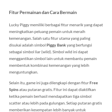
Fitur Permainan dan Cara Bermain
Lucky Piggy memiliki berbagai fitur menarik yang dapat
meningkatkan peluang pemain untuk meraih
kemenangan. Salah satu fitur utama yang paling
disukai adalah simbol
Piggy Bank
yang berfungsi
sebagai simbol liar (wild). Simbol wild ini dapat
menggantikan simbol lain untuk membantu pemain
membentuk kombinasi kemenangan yang lebih
menguntungkan.
Selain itu, game ini juga dilengkapi dengan fitur
Free
Spins
atau putaran gratis. Fitur ini dapat diaktifkan
ketika pemain berhasil mendapatkan tiga simbol
scatter atau lebih pada gulungan. Setiap putaran gratis
memberikan kesempatan lebih banyak untuk