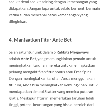
sedikit demi sedikit seiring dengan kemenangan yang
didapatkan. Jangan lupa untuk selalu berhenti bermain
ketika sudah mencapai batas kemenangan yang
diinginkan.
4.
Manfaatkan Fitur Ante Bet
Salah satu fitur unik dalam
5 Rabbits Megaways
adalah
Ante Bet
, yang memungkinkan pemain untuk
meningkatkan taruhan mereka untuk meningkatkan
peluang mengaktifkan fitur bonus atau Free Spins.
Dengan meningkatkan taruhan Anda menggunakan
fitur ini, Anda bisa meningkatkan kemungkinan untuk
mendapatkan simbol Scatter yang memicu putaran
gratis. Meskipun fitur ini memerlukan taruhan lebih
tinggi, potensi keuntungan yang bisa diperoleh dari