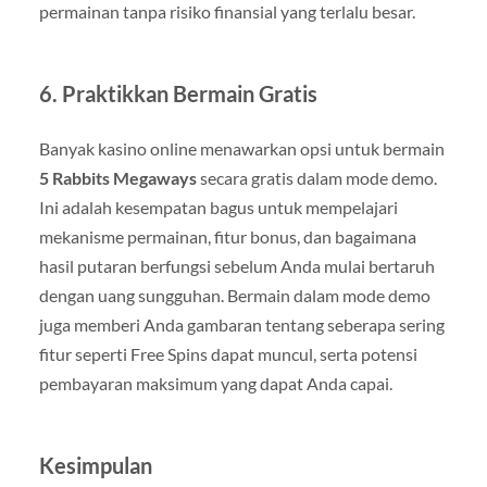
permainan tanpa risiko finansial yang terlalu besar.
6.
Praktikkan Bermain Gratis
Banyak kasino online menawarkan opsi untuk bermain
5 Rabbits Megaways
secara gratis dalam mode demo.
Ini adalah kesempatan bagus untuk mempelajari
mekanisme permainan, fitur bonus, dan bagaimana
hasil putaran berfungsi sebelum Anda mulai bertaruh
dengan uang sungguhan. Bermain dalam mode demo
juga memberi Anda gambaran tentang seberapa sering
fitur seperti Free Spins dapat muncul, serta potensi
pembayaran maksimum yang dapat Anda capai.
Kesimpulan