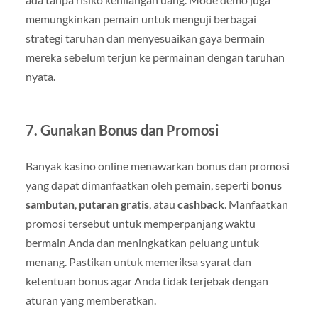
memungkinkan pemain untuk menguji berbagai
strategi taruhan dan menyesuaikan gaya bermain
mereka sebelum terjun ke permainan dengan taruhan
nyata.
7.
Gunakan Bonus dan Promosi
Banyak kasino online menawarkan bonus dan promosi
yang dapat dimanfaatkan oleh pemain, seperti
bonus
sambutan
,
putaran gratis
, atau
cashback
. Manfaatkan
promosi tersebut untuk memperpanjang waktu
bermain Anda dan meningkatkan peluang untuk
menang. Pastikan untuk memeriksa syarat dan
ketentuan bonus agar Anda tidak terjebak dengan
aturan yang memberatkan.