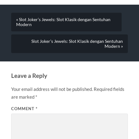
« Slot Joker’s Jewels: Slot Klasik dengan Sentuhan
Modern
Slot Joker’s Jewels: Slot Klasik dengan Sentuhan
Modern »
Leave a Reply
Your email address will not be published.
Required fields
are marked
*
COMMENT
*