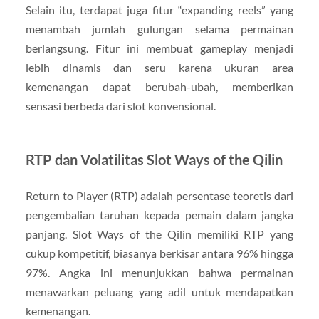
Selain itu, terdapat juga fitur “expanding reels” yang
menambah jumlah gulungan selama permainan
berlangsung. Fitur ini membuat gameplay menjadi
lebih dinamis dan seru karena ukuran area
kemenangan dapat berubah-ubah, memberikan
sensasi berbeda dari slot konvensional.
RTP dan Volatilitas Slot Ways of the Qilin
Return to Player (RTP) adalah persentase teoretis dari
pengembalian taruhan kepada pemain dalam jangka
panjang. Slot Ways of the Qilin memiliki RTP yang
cukup kompetitif, biasanya berkisar antara 96% hingga
97%. Angka ini menunjukkan bahwa permainan
menawarkan peluang yang adil untuk mendapatkan
kemenangan.