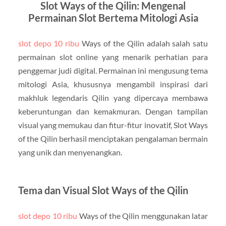
Slot Ways of the Qilin: Mengenal
Permainan Slot Bertema Mitologi Asia
slot depo 10 ribu
Ways of the Qilin adalah salah satu
permainan slot online yang menarik perhatian para
penggemar judi digital. Permainan ini mengusung tema
mitologi Asia, khususnya mengambil inspirasi dari
makhluk legendaris Qilin yang dipercaya membawa
keberuntungan dan kemakmuran. Dengan tampilan
visual yang memukau dan fitur-fitur inovatif, Slot Ways
of the Qilin berhasil menciptakan pengalaman bermain
yang unik dan menyenangkan.
Tema dan Visual Slot Ways of the Qilin
slot depo 10 ribu
Ways of the Qilin menggunakan latar