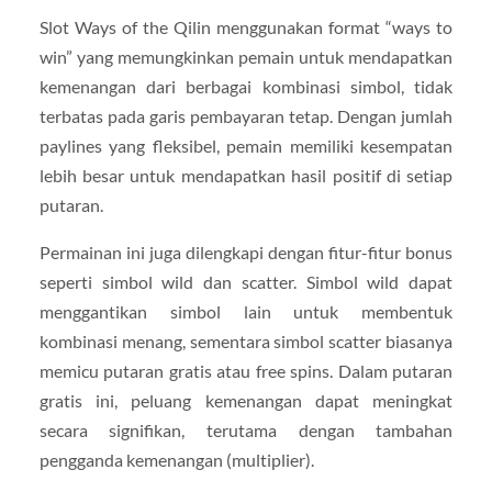
Slot Ways of the Qilin menggunakan format “ways to
win” yang memungkinkan pemain untuk mendapatkan
kemenangan dari berbagai kombinasi simbol, tidak
terbatas pada garis pembayaran tetap. Dengan jumlah
paylines yang fleksibel, pemain memiliki kesempatan
lebih besar untuk mendapatkan hasil positif di setiap
putaran.
Permainan ini juga dilengkapi dengan fitur-fitur bonus
seperti simbol wild dan scatter. Simbol wild dapat
menggantikan simbol lain untuk membentuk
kombinasi menang, sementara simbol scatter biasanya
memicu putaran gratis atau free spins. Dalam putaran
gratis ini, peluang kemenangan dapat meningkat
secara signifikan, terutama dengan tambahan
pengganda kemenangan (multiplier).