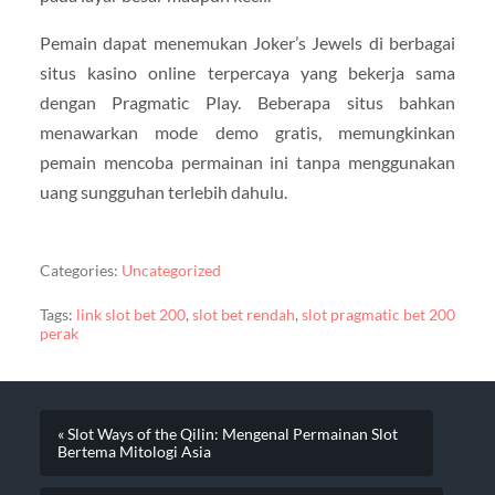
Pemain dapat menemukan Joker’s Jewels di berbagai
situs kasino online terpercaya yang bekerja sama
dengan Pragmatic Play. Beberapa situs bahkan
menawarkan mode demo gratis, memungkinkan
pemain mencoba permainan ini tanpa menggunakan
uang sungguhan terlebih dahulu.
Categories:
Uncategorized
Tags:
link slot bet 200
,
slot bet rendah
,
slot pragmatic bet 200
perak
« Slot Ways of the Qilin: Mengenal Permainan Slot
Bertema Mitologi Asia