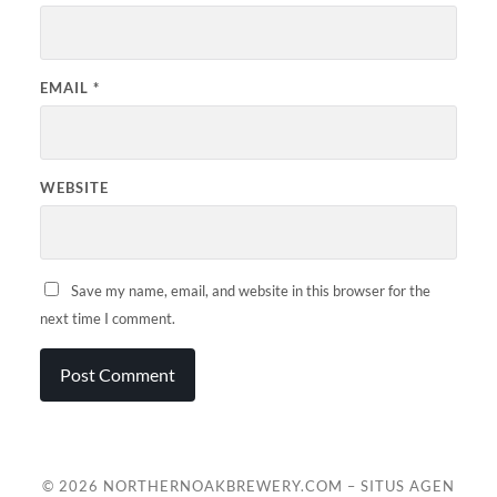
EMAIL
*
WEBSITE
Save my name, email, and website in this browser for the
next time I comment.
© 2026
NORTHERNOAKBREWERY.COM – SITUS AGEN