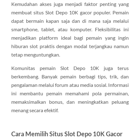
Kemudahan akses juga menjadi faktor penting yang
membuat situs Slot Depo 10K gacor populer. Pemain
dapat bermain kapan saja dan di mana saja melalui
smartphone, tablet, atau komputer. Fleksibilitas ini
menjadikan platform ideal bagi pemain yang ingin
hiburan slot praktis dengan modal terjangkau namun
tetap menguntungkan.
Komunitas pemain Slot Depo 10K juga terus
berkembang. Banyak pemain berbagi tips, trik, dan
pengalaman melalui forum atau media sosial. Informasi
ini membantu pemain memahami pola permainan,
memaksimalkan bonus, dan meningkatkan peluang
menang secara efektif.
Cara Memilih Situs Slot Depo 10K Gacor