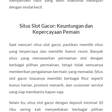
memperoleh hasil yang lebih maksimal meskipun
dengan modal kecil.
Situs Slot Gacor: Keuntungan dan
Kepercayaan Pemain
Saat mencari situs slot gacor, pastikan memilih situs
yang terpercaya dan memiliki lisensi resmi. Banyak
situs yang menawarkan permainan slot dengan
berbagai pilihan permainan, tetapi tidak semuanya
memberikan pengalaman bermain yang memadai. Situs
slot gacor biasanya memiliki berbagai fitur seperti
bonus harian, promosi menarik, dan customer service
yang siap membantu kapan saja.
Selain itu, situs slot gacor dengan deposit minimal 10
ribu sering kali menyediakan berbagai pilihan