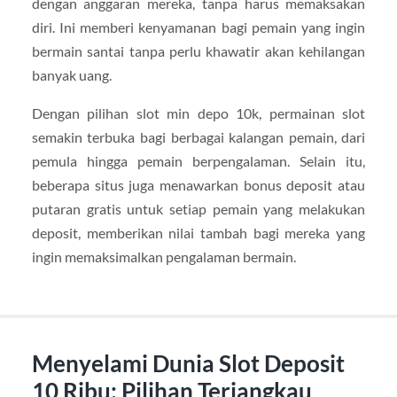
dengan anggaran mereka, tanpa harus memaksakan
diri. Ini memberi kenyamanan bagi pemain yang ingin
bermain santai tanpa perlu khawatir akan kehilangan
banyak uang.
Dengan pilihan slot min depo 10k, permainan slot
semakin terbuka bagi berbagai kalangan pemain, dari
pemula hingga pemain berpengalaman. Selain itu,
beberapa situs juga menawarkan bonus deposit atau
putaran gratis untuk setiap pemain yang melakukan
deposit, memberikan nilai tambah bagi mereka yang
ingin memaksimalkan pengalaman bermain.
Menyelami Dunia Slot Deposit
10 Ribu: Pilihan Terjangkau