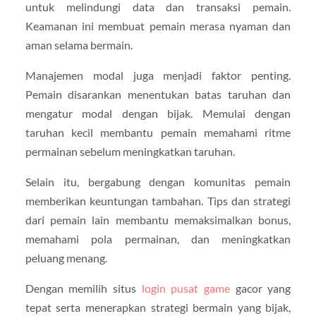
untuk melindungi data dan transaksi pemain.
Keamanan ini membuat pemain merasa nyaman dan
aman selama bermain.
Manajemen modal juga menjadi faktor penting.
Pemain disarankan menentukan batas taruhan dan
mengatur modal dengan bijak. Memulai dengan
taruhan kecil membantu pemain memahami ritme
permainan sebelum meningkatkan taruhan.
Selain itu, bergabung dengan komunitas pemain
memberikan keuntungan tambahan. Tips dan strategi
dari pemain lain membantu memaksimalkan bonus,
memahami pola permainan, dan meningkatkan
peluang menang.
Dengan memilih situs
login pusat game
gacor yang
tepat serta menerapkan strategi bermain yang bijak,