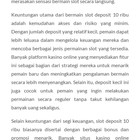
merasakan sensasi bermain slot secara langsung.
Keuntungan utama dari bermain slot deposit 10 ribu
adalah kemudahan akses dan risiko yang minim.
Dengan jumlah deposit yang relatif kecil, pemain dapat
lebih leluasa dalam mengelola keuangan mereka dan
mencoba berbagai jenis permainan slot yang tersedia.
Banyak platform kasino online yang menyediakan fitur
ini sebagai bagian dari strategi mereka untuk menarik
pemain baru dan meningkatkan pengalaman bermain
secara lebih menyenangkan. Selain itu, deposit kecil ini
juga cocok untuk pemain yang ingin melakukan
permainan secara reguler tanpa takut kehilangan
banyak uang sekaligus.
Selain keuntungan dari segi keuangan, slot deposit 10
ribu biasanya disertai dengan berbagai bonus dan
promosi menarik. Banyak situs kasino online