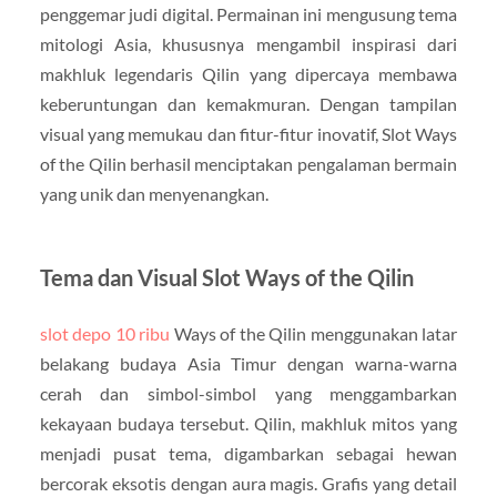
penggemar judi digital. Permainan ini mengusung tema
mitologi Asia, khususnya mengambil inspirasi dari
makhluk legendaris Qilin yang dipercaya membawa
keberuntungan dan kemakmuran. Dengan tampilan
visual yang memukau dan fitur-fitur inovatif, Slot Ways
of the Qilin berhasil menciptakan pengalaman bermain
yang unik dan menyenangkan.
Tema dan Visual Slot Ways of the Qilin
slot depo 10 ribu
Ways of the Qilin menggunakan latar
belakang budaya Asia Timur dengan warna-warna
cerah dan simbol-simbol yang menggambarkan
kekayaan budaya tersebut. Qilin, makhluk mitos yang
menjadi pusat tema, digambarkan sebagai hewan
bercorak eksotis dengan aura magis. Grafis yang detail