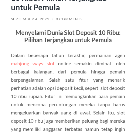
untuk Pemula
SEPTEMBER 4, 2025
/
0 COMMENTS
Menyelami Dunia Slot Deposit 10 Ribu:
Pilihan Terjangkau untuk Pemula
Dalam beberapa tahun terakhir, permainan agen
mahjong ways slot
online semakin diminati oleh
berbagai kalangan, dari pemula hingga pemain
berpengalaman. Salah satu fitur yang menarik
perhatian adalah opsi deposit kecil, seperti slot deposit
10 ribu rupiah. Fitur ini memungkinkan para pemain
untuk mencoba peruntungan mereka tanpa harus
mengeluarkan banyak uang di awal. Selain itu, slot
deposit 10 ribu juga memberikan peluang bagi mereka
yang memiliki anggaran terbatas namun tetap ingin