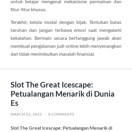
untuk belajar mengenal mekanisme permainan dan
fitur-fitur khusus.
Terakhir, kelola modal dengan bijak. Tentukan batas
taruhan dan jangan terbawa emosi saat mengalami
kekalahan. Bermain secara bertanggung jawab akan
membuat pengalaman judi online lebih menyenangkan
dan tidak menimbulkan masalah finansial.
Slot The Great Icescape:
Petualangan Menarik di Dunia
Es
MARCH 23, 2025
/
0 COMMENTS
Slot The Great Icescape: Petualangan Menarik di