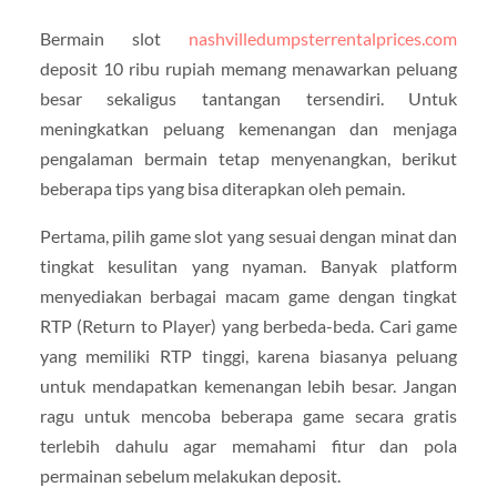
Bermain slot
nashvilledumpsterrentalprices.com
deposit 10 ribu rupiah memang menawarkan peluang
besar sekaligus tantangan tersendiri. Untuk
meningkatkan peluang kemenangan dan menjaga
pengalaman bermain tetap menyenangkan, berikut
beberapa tips yang bisa diterapkan oleh pemain.
Pertama, pilih game slot yang sesuai dengan minat dan
tingkat kesulitan yang nyaman. Banyak platform
menyediakan berbagai macam game dengan tingkat
RTP (Return to Player) yang berbeda-beda. Cari game
yang memiliki RTP tinggi, karena biasanya peluang
untuk mendapatkan kemenangan lebih besar. Jangan
ragu untuk mencoba beberapa game secara gratis
terlebih dahulu agar memahami fitur dan pola
permainan sebelum melakukan deposit.