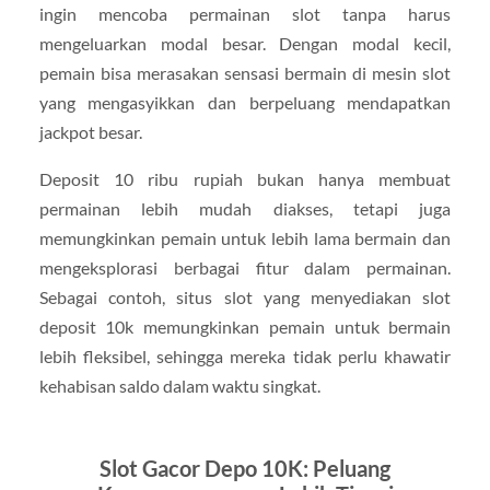
ingin mencoba permainan slot tanpa harus
mengeluarkan modal besar. Dengan modal kecil,
pemain bisa merasakan sensasi bermain di mesin slot
yang mengasyikkan dan berpeluang mendapatkan
jackpot besar.
Deposit 10 ribu rupiah bukan hanya membuat
permainan lebih mudah diakses, tetapi juga
memungkinkan pemain untuk lebih lama bermain dan
mengeksplorasi berbagai fitur dalam permainan.
Sebagai contoh, situs slot yang menyediakan slot
deposit 10k memungkinkan pemain untuk bermain
lebih fleksibel, sehingga mereka tidak perlu khawatir
kehabisan saldo dalam waktu singkat.
Slot Gacor Depo 10K: Peluang