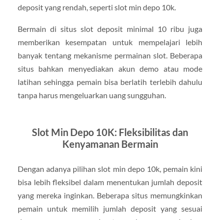
deposit yang rendah, seperti slot min depo 10k.
Bermain di situs slot deposit minimal 10 ribu juga
memberikan kesempatan untuk mempelajari lebih
banyak tentang mekanisme permainan slot. Beberapa
situs bahkan menyediakan akun demo atau mode
latihan sehingga pemain bisa berlatih terlebih dahulu
tanpa harus mengeluarkan uang sungguhan.
Slot Min Depo 10K: Fleksibilitas dan
Kenyamanan Bermain
Dengan adanya pilihan slot min depo 10k, pemain kini
bisa lebih fleksibel dalam menentukan jumlah deposit
yang mereka inginkan. Beberapa situs memungkinkan
pemain untuk memilih jumlah deposit yang sesuai