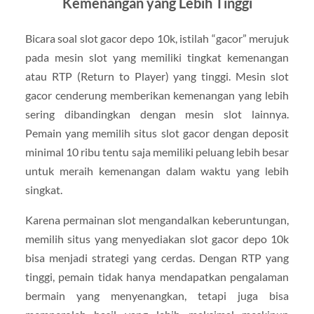
Kemenangan yang Lebih Tinggi
Bicara soal slot gacor depo 10k, istilah “gacor” merujuk
pada mesin slot yang memiliki tingkat kemenangan
atau RTP (Return to Player) yang tinggi. Mesin slot
gacor cenderung memberikan kemenangan yang lebih
sering dibandingkan dengan mesin slot lainnya.
Pemain yang memilih situs slot gacor dengan deposit
minimal 10 ribu tentu saja memiliki peluang lebih besar
untuk meraih kemenangan dalam waktu yang lebih
singkat.
Karena permainan slot mengandalkan keberuntungan,
memilih situs yang menyediakan slot gacor depo 10k
bisa menjadi strategi yang cerdas. Dengan RTP yang
tinggi, pemain tidak hanya mendapatkan pengalaman
bermain yang menyenangkan, tetapi juga bisa