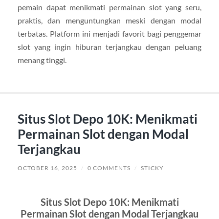
pemain dapat menikmati permainan slot yang seru,
praktis, dan menguntungkan meski dengan modal
terbatas. Platform ini menjadi favorit bagi penggemar
slot yang ingin hiburan terjangkau dengan peluang
menang tinggi.
Situs Slot Depo 10K: Menikmati
Permainan Slot dengan Modal
Terjangkau
OCTOBER 16, 2025
/
0 COMMENTS
/
STICKY
Situs Slot Depo 10K: Menikmati
Permainan Slot dengan Modal Terjangkau