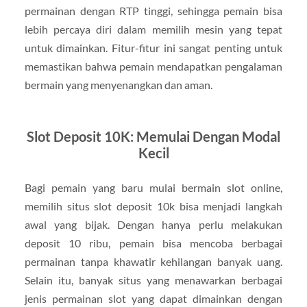
permainan dengan RTP tinggi, sehingga pemain bisa
lebih percaya diri dalam memilih mesin yang tepat
untuk dimainkan. Fitur-fitur ini sangat penting untuk
memastikan bahwa pemain mendapatkan pengalaman
bermain yang menyenangkan dan aman.
Slot Deposit 10K: Memulai Dengan Modal
Kecil
Bagi pemain yang baru mulai bermain slot online,
memilih situs slot deposit 10k bisa menjadi langkah
awal yang bijak. Dengan hanya perlu melakukan
deposit 10 ribu, pemain bisa mencoba berbagai
permainan tanpa khawatir kehilangan banyak uang.
Selain itu, banyak situs yang menawarkan berbagai
jenis permainan slot yang dapat dimainkan dengan