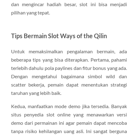
dan mengincar hadiah besar, slot ini bisa menjadi
pilihan yang tepat.
Tips Bermain Slot Ways of the Qilin
Untuk memaksimalkan pengalaman bermain, ada
beberapa tips yang bisa diterapkan. Pertama, pahami
terlebih dahulu pola paylines dan fitur bonus yang ada.
Dengan mengetahui bagaimana simbol wild dan
scatter bekerja, pemain dapat menentukan strategi
taruhan yang lebih baik.
Kedua, manfaatkan mode demo jika tersedia. Banyak
situs penyedia slot online yang menawarkan versi
demo dari permainan ini agar pemain dapat mencoba
tanpa risiko kehilangan uang asli. Ini sangat berguna