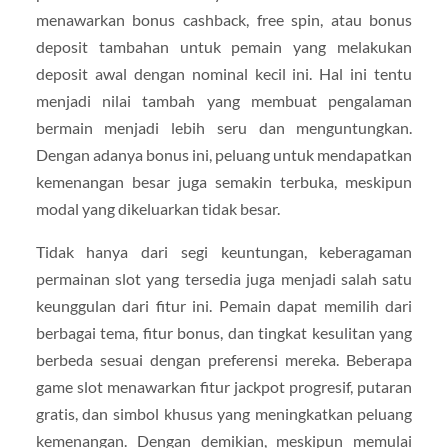
menawarkan bonus cashback, free spin, atau bonus
deposit tambahan untuk pemain yang melakukan
deposit awal dengan nominal kecil ini. Hal ini tentu
menjadi nilai tambah yang membuat pengalaman
bermain menjadi lebih seru dan menguntungkan.
Dengan adanya bonus ini, peluang untuk mendapatkan
kemenangan besar juga semakin terbuka, meskipun
modal yang dikeluarkan tidak besar.
Tidak hanya dari segi keuntungan, keberagaman
permainan slot yang tersedia juga menjadi salah satu
keunggulan dari fitur ini. Pemain dapat memilih dari
berbagai tema, fitur bonus, dan tingkat kesulitan yang
berbeda sesuai dengan preferensi mereka. Beberapa
game slot menawarkan fitur jackpot progresif, putaran
gratis, dan simbol khusus yang meningkatkan peluang
kemenangan. Dengan demikian, meskipun memulai