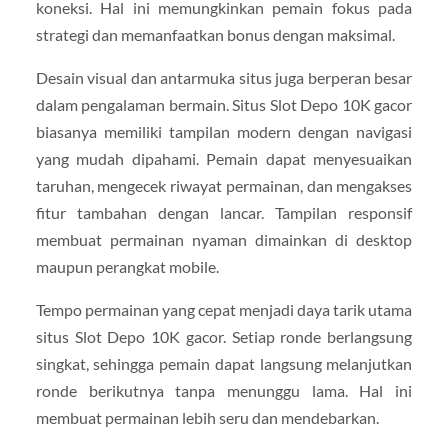
koneksi. Hal ini memungkinkan pemain fokus pada
strategi dan memanfaatkan bonus dengan maksimal.
Desain visual dan antarmuka situs juga berperan besar
dalam pengalaman bermain. Situs Slot Depo 10K gacor
biasanya memiliki tampilan modern dengan navigasi
yang mudah dipahami. Pemain dapat menyesuaikan
taruhan, mengecek riwayat permainan, dan mengakses
fitur tambahan dengan lancar. Tampilan responsif
membuat permainan nyaman dimainkan di desktop
maupun perangkat mobile.
Tempo permainan yang cepat menjadi daya tarik utama
situs Slot Depo 10K gacor. Setiap ronde berlangsung
singkat, sehingga pemain dapat langsung melanjutkan
ronde berikutnya tanpa menunggu lama. Hal ini
membuat permainan lebih seru dan mendebarkan.