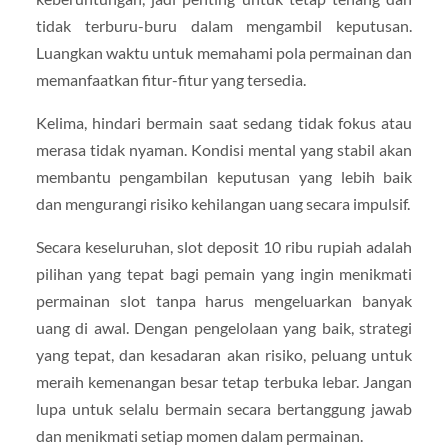
tidak terburu-buru dalam mengambil keputusan.
Luangkan waktu untuk memahami pola permainan dan
memanfaatkan fitur-fitur yang tersedia.
Kelima, hindari bermain saat sedang tidak fokus atau
merasa tidak nyaman. Kondisi mental yang stabil akan
membantu pengambilan keputusan yang lebih baik
dan mengurangi risiko kehilangan uang secara impulsif.
Secara keseluruhan, slot deposit 10 ribu rupiah adalah
pilihan yang tepat bagi pemain yang ingin menikmati
permainan slot tanpa harus mengeluarkan banyak
uang di awal. Dengan pengelolaan yang baik, strategi
yang tepat, dan kesadaran akan risiko, peluang untuk
meraih kemenangan besar tetap terbuka lebar. Jangan
lupa untuk selalu bermain secara bertanggung jawab
dan menikmati setiap momen dalam permainan.