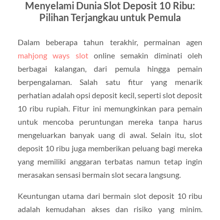
Menyelami Dunia Slot Deposit 10 Ribu:
Pilihan Terjangkau untuk Pemula
Dalam beberapa tahun terakhir, permainan agen
mahjong ways slot
online semakin diminati oleh
berbagai kalangan, dari pemula hingga pemain
berpengalaman. Salah satu fitur yang menarik
perhatian adalah opsi deposit kecil, seperti slot deposit
10 ribu rupiah. Fitur ini memungkinkan para pemain
untuk mencoba peruntungan mereka tanpa harus
mengeluarkan banyak uang di awal. Selain itu, slot
deposit 10 ribu juga memberikan peluang bagi mereka
yang memiliki anggaran terbatas namun tetap ingin
merasakan sensasi bermain slot secara langsung.
Keuntungan utama dari bermain slot deposit 10 ribu
adalah kemudahan akses dan risiko yang minim.