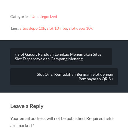
Categories:
Uncategorized
Tags:
situs depo 10k
,
slot 10 ribu
,
slot depo 10k
« Slot Gacor: Panduan Lengkap Menemukan Situs
Slot Terpercaya dan Gampang Menang
Slot Qris: Kemudahan Bermain Slot dengan
Pembayaran QRIS »
Leave a Reply
Your email address will not be published.
Required fields
are marked
*