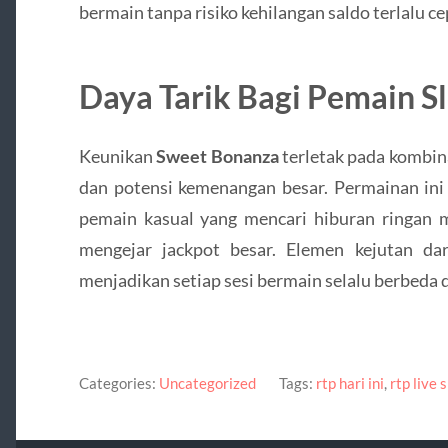
bermain tanpa risiko kehilangan saldo terlalu ce
Daya Tarik Bagi Pemain Sl
Keunikan
Sweet Bonanza
terletak pada kombin
dan potensi kemenangan besar. Permainan ini 
pemain kasual yang mencari hiburan ringan
mengejar jackpot besar. Elemen kejutan dar
menjadikan setiap sesi bermain selalu berbeda 
Categories:
Uncategorized
Tags:
rtp hari ini
,
rtp live 