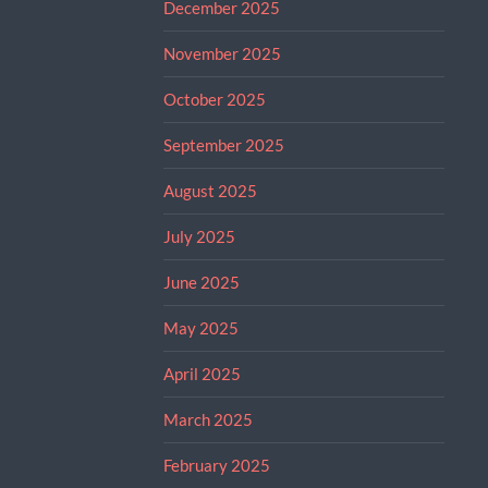
December 2025
November 2025
October 2025
September 2025
August 2025
July 2025
June 2025
May 2025
April 2025
March 2025
February 2025