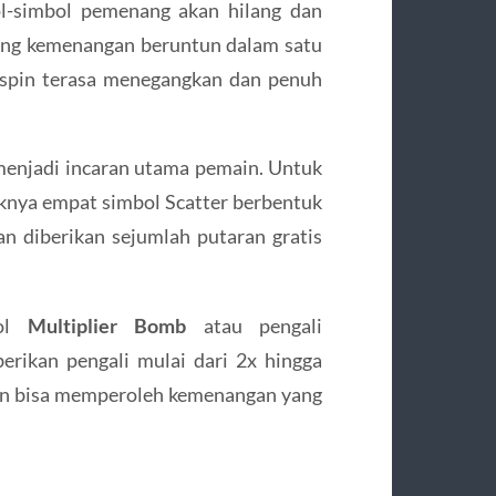
ol-simbol pemenang akan hilang dan
ang kemenangan beruntun dalam satu
 spin terasa menegangkan dan penuh
enjadi incaran utama pemain. Untuk
nya empat simbol Scatter berbentuk
kan diberikan sejumlah putaran gratis
bol
Multiplier Bomb
atau pengali
rikan pengali mulai dari 2x hingga
ain bisa memperoleh kemenangan yang