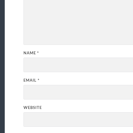
NAME
*
EMAIL
*
WEBSITE