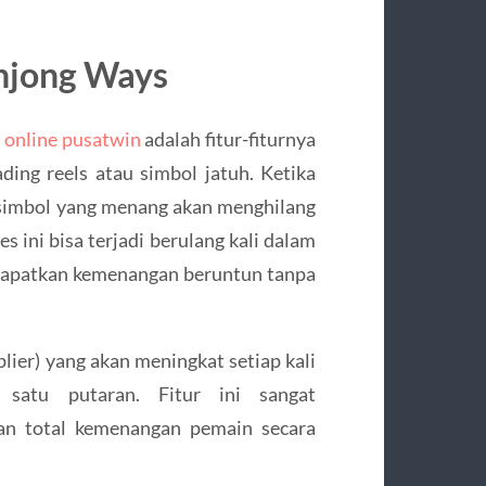
hjong Ways
t online pusatwin
adalah fitur-fiturnya
ading reels atau simbol jatuh. Ketika
simbol yang menang akan menghilang
s ini bisa terjadi berulang kali dalam
dapatkan kemenangan beruntun tanpa
plier) yang akan meningkat setiap kali
 satu putaran. Fitur ini sangat
an total kemenangan pemain secara