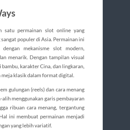
Ways
satu permainan slot online yang
 sangat populer di Asia. Permainan ini
l dengan mekanisme slot modern,
an menarik. Dengan tampilan visual
 bambu, karakter Cina, dan lingkaran,
eja klasik dalam format digital.
em gulungan (reels) dan cara menang
lih-alih menggunakan garis pembayaran
gga ribuan cara menang, tergantung
 Hal ini membuat permainan menjadi
an yang lebih variatif.