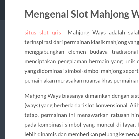
Mengenal Slot Mahjong 
situs slot qris
Mahjong Ways adalah salah 
terinspirasi dari permainan klasik mahjong yang
menggabungkan elemen budaya tradisiona
menciptakan pengalaman bermain yang unik d
yang didominasi simbol-simbol mahjong seperti
pemain akan merasakan nuansa khas permainan m
Mahjong Ways biasanya dimainkan dengan sist
(ways) yang berbeda dari slot konvensional. A
tetap, permainan ini menawarkan ratusan hin
pada kombinasi simbol yang muncul di layar.
lebih dinamis dan memberikan peluang kemenang