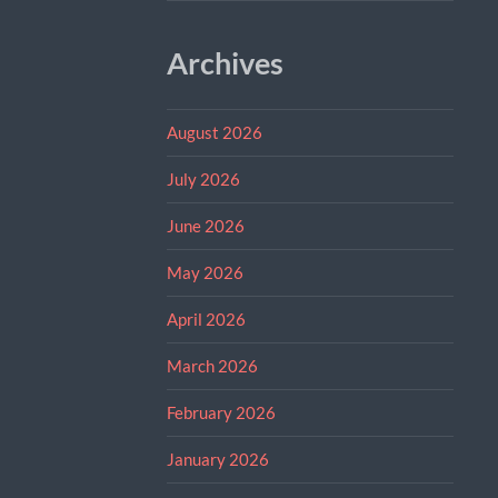
Archives
August 2026
July 2026
June 2026
May 2026
April 2026
March 2026
February 2026
January 2026