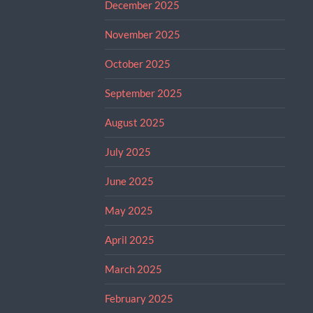
December 2025
November 2025
October 2025
September 2025
August 2025
July 2025
June 2025
May 2025
April 2025
March 2025
February 2025