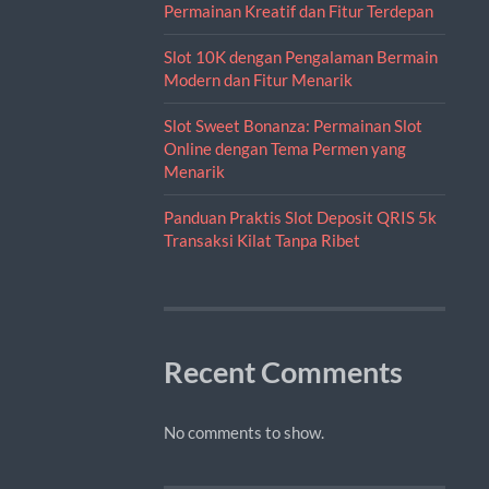
Permainan Kreatif dan Fitur Terdepan
Slot 10K dengan Pengalaman Bermain
Modern dan Fitur Menarik
Slot Sweet Bonanza: Permainan Slot
Online dengan Tema Permen yang
Menarik
Panduan Praktis Slot Deposit QRIS 5k
Transaksi Kilat Tanpa Ribet
Recent Comments
No comments to show.