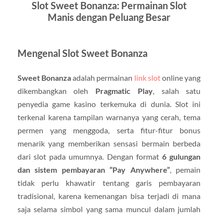
Slot Sweet Bonanza: Permainan Slot
Manis dengan Peluang Besar
Mengenal Slot Sweet Bonanza
Sweet Bonanza
adalah permainan
link slot
online yang
dikembangkan oleh
Pragmatic Play
, salah satu
penyedia game kasino terkemuka di dunia. Slot ini
terkenal karena tampilan warnanya yang cerah, tema
permen yang menggoda, serta fitur-fitur bonus
menarik yang memberikan sensasi bermain berbeda
dari slot pada umumnya. Dengan format
6 gulungan
dan sistem pembayaran “Pay Anywhere”
, pemain
tidak perlu khawatir tentang garis pembayaran
tradisional, karena kemenangan bisa terjadi di mana
saja selama simbol yang sama muncul dalam jumlah