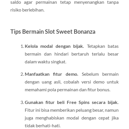
saldo agar permainan tetap menyenangkan tanpa
risiko berlebihan.
Tips Bermain Slot Sweet Bonanza
Kelola modal dengan bijak.
Tetapkan batas
bermain dan hindari bertaruh terlalu besar
dalam waktu singkat.
Manfaatkan fitur demo.
Sebelum bermain
dengan uang asli, cobalah versi demo untuk
memahami pola permainan dan fitur bonus.
Gunakan fitur beli Free Spins secara bijak.
Fitur ini bisa memberikan peluang besar, namun
juga menghabiskan modal dengan cepat jika
tidak berhati-hati.