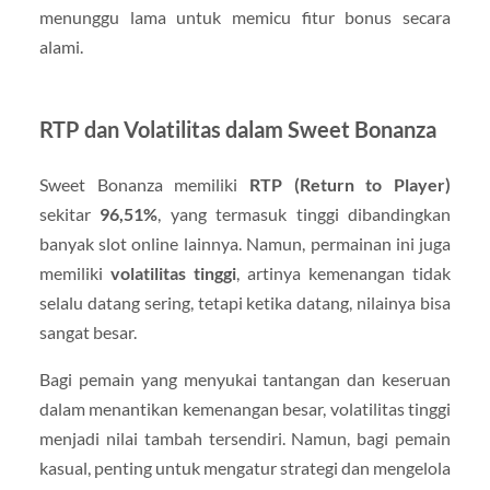
menunggu lama untuk memicu fitur bonus secara
alami.
RTP dan Volatilitas dalam Sweet Bonanza
Sweet Bonanza memiliki
RTP (Return to Player)
sekitar
96,51%
, yang termasuk tinggi dibandingkan
banyak slot online lainnya. Namun, permainan ini juga
memiliki
volatilitas tinggi
, artinya kemenangan tidak
selalu datang sering, tetapi ketika datang, nilainya bisa
sangat besar.
Bagi pemain yang menyukai tantangan dan keseruan
dalam menantikan kemenangan besar, volatilitas tinggi
menjadi nilai tambah tersendiri. Namun, bagi pemain
kasual, penting untuk mengatur strategi dan mengelola