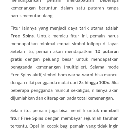
kemenangan beruntun dalam satu putaran tanpa
harus memutar ulang.
Fitur lainnya yang menjadi daya tarik utama adalah
Free Spins
. Untuk memicu fitur ini, pemain harus
mendapatkan minimal empat simbol lolipop di layar.
Setelah itu, pemain akan mendapatkan
10 putaran
gratis
dengan peluang besar untuk mendapatkan
pengganda kemenangan (multiplier). Selama mode
Free Spins aktif, simbol bom warna-warni bisa muncul
dengan nilai pengganda mulai dari
2x hingga 100x
. Jika
beberapa pengganda muncul sekaligus, nilainya akan
dijumlahkan dan diterapkan pada total kemenangan.
Selain itu, pemain juga bisa memilih untuk
membeli
fitur Free Spins
dengan membayar sejumlah taruhan
tertentu. Opsi ini cocok bagi pemain yang tidak ingin