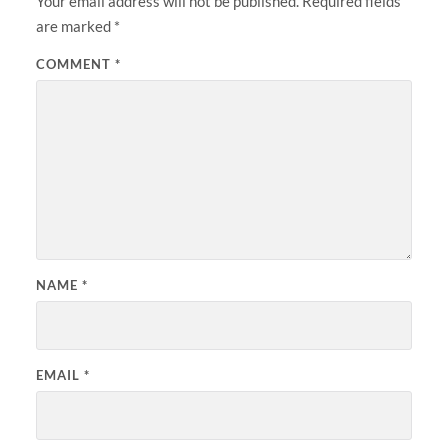
Your email address will not be published.
Required fields
are marked
*
COMMENT
*
NAME
*
EMAIL
*