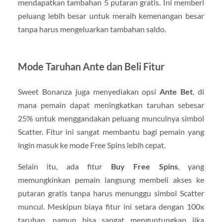
mendapatkan tambahan 5 putaran gratis. Ini memberi
peluang lebih besar untuk meraih kemenangan besar
tanpa harus mengeluarkan tambahan saldo.
Mode Taruhan Ante dan Beli Fitur
Sweet Bonanza juga menyediakan opsi
Ante Bet
, di
mana pemain dapat meningkatkan taruhan sebesar
25% untuk menggandakan peluang munculnya simbol
Scatter. Fitur ini sangat membantu bagi pemain yang
ingin masuk ke mode Free Spins lebih cepat.
Selain itu, ada fitur
Buy Free Spins
, yang
memungkinkan pemain langsung membeli akses ke
putaran gratis tanpa harus menunggu simbol Scatter
muncul. Meskipun biaya fitur ini setara dengan 100x
taruhan, namun bisa sangat menguntungkan jika