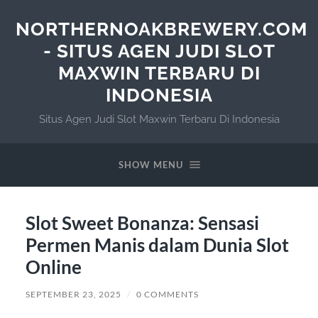
NORTHERNOAKBREWERY.COM
- SITUS AGEN JUDI SLOT
MAXWIN TERBARU DI
INDONESIA
Situs Agen Judi Slot Maxwin Terbaru Di Indonesia
SHOW MENU
Slot Sweet Bonanza: Sensasi
Permen Manis dalam Dunia Slot
Online
SEPTEMBER 23, 2025
/
0 COMMENTS