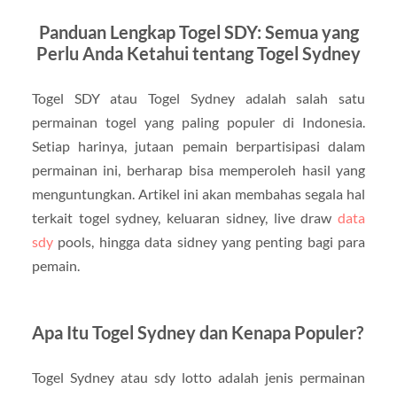
Panduan Lengkap Togel SDY: Semua yang
Perlu Anda Ketahui tentang Togel Sydney
Togel SDY atau Togel Sydney adalah salah satu
permainan togel yang paling populer di Indonesia.
Setiap harinya, jutaan pemain berpartisipasi dalam
permainan ini, berharap bisa memperoleh hasil yang
menguntungkan. Artikel ini akan membahas segala hal
terkait togel sydney, keluaran sidney, live draw
data
sdy
pools, hingga data sidney yang penting bagi para
pemain.
Apa Itu Togel Sydney dan Kenapa Populer?
Togel Sydney atau sdy lotto adalah jenis permainan