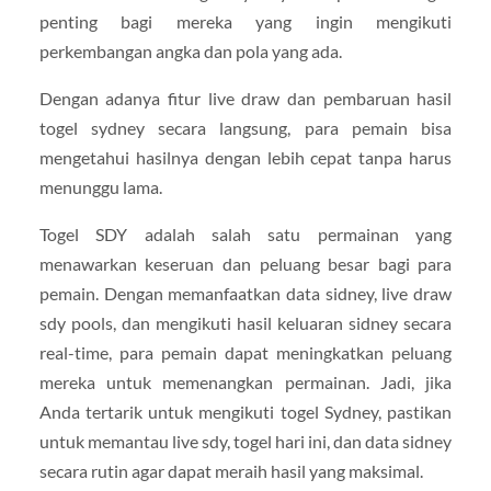
penting bagi mereka yang ingin mengikuti
perkembangan angka dan pola yang ada.
Dengan adanya fitur live draw dan pembaruan hasil
togel sydney secara langsung, para pemain bisa
mengetahui hasilnya dengan lebih cepat tanpa harus
menunggu lama.
Togel SDY adalah salah satu permainan yang
menawarkan keseruan dan peluang besar bagi para
pemain. Dengan memanfaatkan data sidney, live draw
sdy pools, dan mengikuti hasil keluaran sidney secara
real-time, para pemain dapat meningkatkan peluang
mereka untuk memenangkan permainan. Jadi, jika
Anda tertarik untuk mengikuti togel Sydney, pastikan
untuk memantau live sdy, togel hari ini, dan data sidney
secara rutin agar dapat meraih hasil yang maksimal.