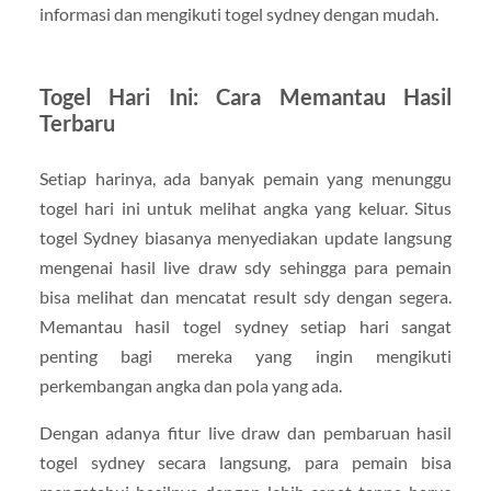
informasi dan mengikuti togel sydney dengan mudah.
Togel Hari Ini: Cara Memantau Hasil
Terbaru
Setiap harinya, ada banyak pemain yang menunggu
togel hari ini untuk melihat angka yang keluar. Situs
togel Sydney biasanya menyediakan update langsung
mengenai hasil live draw sdy sehingga para pemain
bisa melihat dan mencatat result sdy dengan segera.
Memantau hasil togel sydney setiap hari sangat
penting bagi mereka yang ingin mengikuti
perkembangan angka dan pola yang ada.
Dengan adanya fitur live draw dan pembaruan hasil
togel sydney secara langsung, para pemain bisa