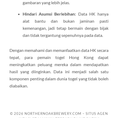
gambaran yang lebih jelas.
Hindari Asumsi Berlebihan:
Data HK hanya
alat bantu dan bukan jaminan pasti
kemenangan, jadi tetap bermain dengan bijak
dan tidak tergantung sepenuhnya pada data.
Dengan memahami dan memanfaatkan data HK secara
tepat, para pemain togel Hong Kong dapat
meningkatkan peluang mereka dalam mendapatkan
hasil yang diinginkan. Data ini menjadi salah satu
komponen penting dalam dunia togel yang tidak boleh
diabaikan.
© 2026
NORTHERNOAKBREWERY.COM – SITUS AGEN