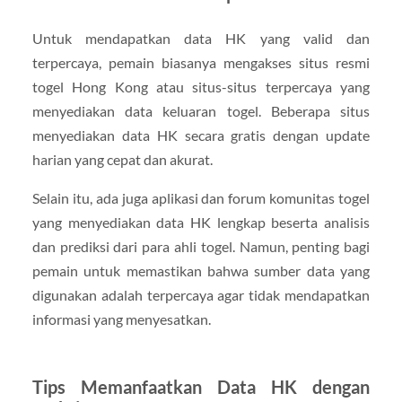
Untuk mendapatkan data HK yang valid dan
terpercaya, pemain biasanya mengakses situs resmi
togel Hong Kong atau situs-situs terpercaya yang
menyediakan data keluaran togel. Beberapa situs
menyediakan data HK secara gratis dengan update
harian yang cepat dan akurat.
Selain itu, ada juga aplikasi dan forum komunitas togel
yang menyediakan data HK lengkap beserta analisis
dan prediksi dari para ahli togel. Namun, penting bagi
pemain untuk memastikan bahwa sumber data yang
digunakan adalah terpercaya agar tidak mendapatkan
informasi yang menyesatkan.
Tips Memanfaatkan Data HK dengan