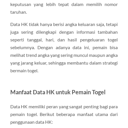
keputusan yang lebih tepat dalam memilih nomor
taruhan.
Data HK tidak hanya berisi angka keluaran saja, tetapi
juga sering dilengkapi dengan informasi tambahan
seperti tanggal, hari, dan hasil pengeluaran togel
sebelumnya. Dengan adanya data ini, pemain bisa
melihat trend angka yang sering muncul maupun angka
yang jarang keluar, sehingga membantu dalam strategi
bermain togel.
Manfaat Data HK untuk Pemain Togel
Data HK memiliki peran yang sangat penting bagi para
pemain togel. Berikut beberapa manfaat utama dari
penggunaan data HK: