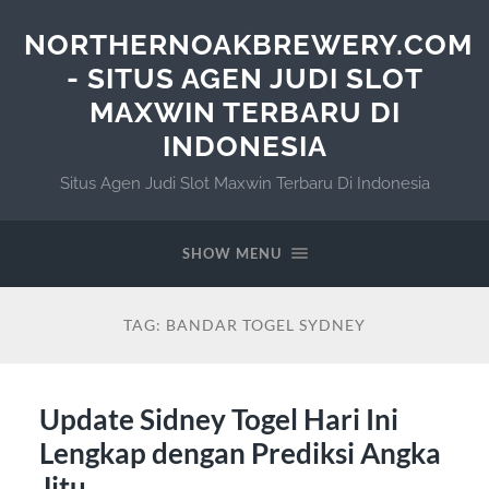
NORTHERNOAKBREWERY.COM
- SITUS AGEN JUDI SLOT
MAXWIN TERBARU DI
INDONESIA
Situs Agen Judi Slot Maxwin Terbaru Di Indonesia
SHOW MENU
TAG:
BANDAR TOGEL SYDNEY
Update Sidney Togel Hari Ini
Lengkap dengan Prediksi Angka
Jitu