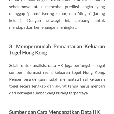
sebelumnya atau mencoba prediksi angka yang
dianggap “panas” (sering keluar) dan “dingin” (jarang
keluar). Dengan strategi ini, peluang untuk
mendapatkan kemenangan meningkat.
3. Mempermudah Pemantauan Keluaran
Togel Hong Kong
Selain untuk analisis, data HK juga berfungsi sebagai
sumber informasi resmi keluaran togel Hong Kong.
Pemain bisa dengan mudah memantau hasil keluaran
togel secara lengkap dan akurat tanpa harus mencari
dari berbagai sumber yang kurang terpercaya.
Sumber dan Cara Mendapatkan Data HK