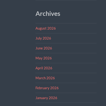
Archives
August 2026
July 2026
June 2026
May 2026
April 2026
March 2026
February 2026
January 2026