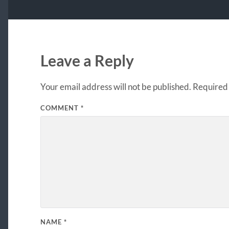
Leave a Reply
Your email address will not be published.
Required 
COMMENT
*
NAME
*