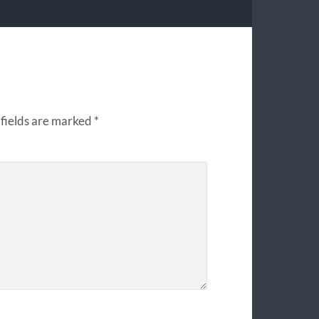
fields are marked
*