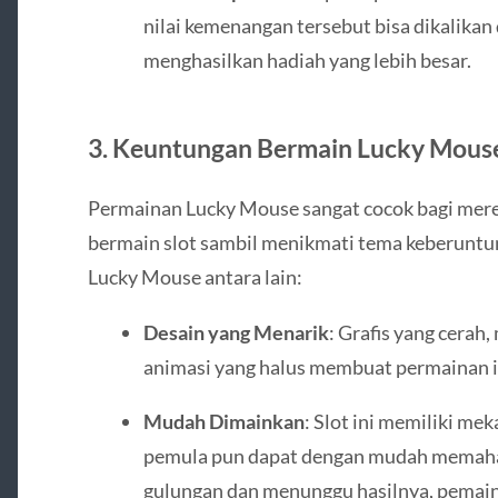
nilai kemenangan tersebut bisa dikalikan
menghasilkan hadiah yang lebih besar.
3.
Keuntungan Bermain Lucky Mous
Permainan Lucky Mouse sangat cocok bagi mere
bermain slot sambil menikmati tema keberunt
Lucky Mouse antara lain:
Desain yang Menarik
: Grafis yang cerah
animasi yang halus membuat permainan i
Mudah Dimainkan
: Slot ini memiliki me
pemula pun dapat dengan mudah memah
gulungan dan menunggu hasilnya, pemain