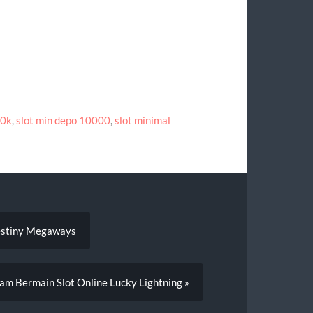
10k
,
slot min depo 10000
,
slot minimal
estiny Megaways
am Bermain Slot Online Lucky Lightning »