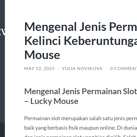
Mengenal Jenis Perma
EWERY.COM
Kelinci Keberuntung
Mouse
MAY 22, 2025
/
YULIA NOVIKOVA
/
0 COMMEN
Mengenal Jenis Permainan Slot
– Lucky Mouse
Permainan slot merupakan salah satu jenis perm
baik yang berbasis fisik maupun online. Di duni
dan jenis permainan slot yang bisa dipilih. Sal