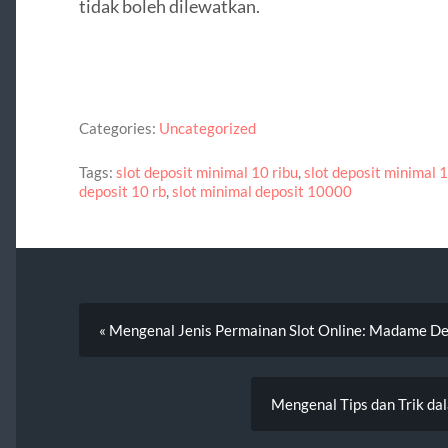
tidak boleh dilewatkan.
Categories:
Uncategorized
Tags:
slot deposit minimal 10 ribu
,
slot deposit minimal 
deposit 10 rb
,
slot minimal deposit 10000
« Mengenal Jenis Permainan Slot Online: Madame D
Mengenal Tips dan Trik dal