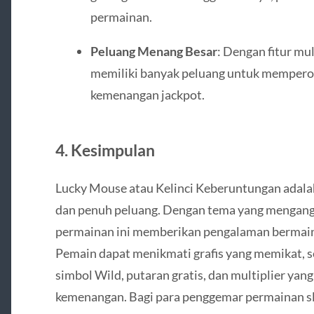
permainan.
Peluang Menang Besar
: Dengan fitur mul
memiliki banyak peluang untuk memperol
kemenangan jackpot.
4.
Kesimpulan
Lucky Mouse atau Kelinci Keberuntungan adal
dan penuh peluang. Dengan tema yang mengang
permainan ini memberikan pengalaman bermai
Pemain dapat menikmati grafis yang memikat, se
simbol Wild, putaran gratis, dan multiplier ya
kemenangan. Bagi para penggemar permainan sl