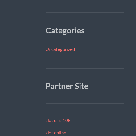
Categories
Uncategorized
Partner Site
slot qris 10k
slot online