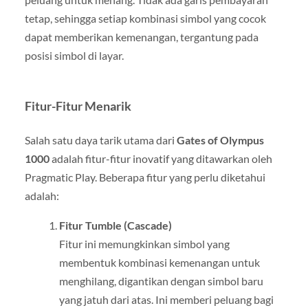
tetap, sehingga setiap kombinasi simbol yang cocok
dapat memberikan kemenangan, tergantung pada
posisi simbol di layar.
Fitur-Fitur Menarik
Salah satu daya tarik utama dari
Gates of Olympus
1000
adalah fitur-fitur inovatif yang ditawarkan oleh
Pragmatic Play. Beberapa fitur yang perlu diketahui
adalah:
Fitur Tumble (Cascade)
Fitur ini memungkinkan simbol yang
membentuk kombinasi kemenangan untuk
menghilang, digantikan dengan simbol baru
yang jatuh dari atas. Ini memberi peluang bagi