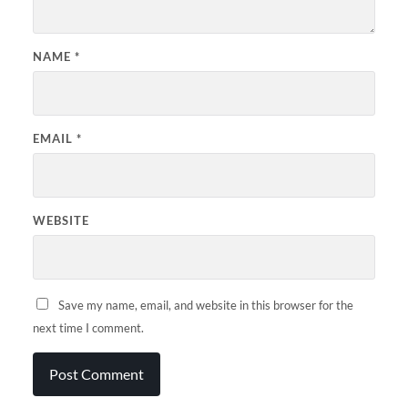
NAME
*
EMAIL
*
WEBSITE
Save my name, email, and website in this browser for the
next time I comment.