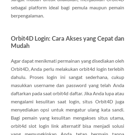
sebagai platform ideal bagi pemula maupun pemain
berpengalaman.
Orbit4D Login: Cara Akses yang Cepat dan
Mudah
Agar dapat menikmati permainan yang disediakan oleh
Orbit4D, Anda perlu melakukan orbit4d login terlebih
dahulu. Proses login ini sangat sederhana, cukup
masukkan username dan password yang telah Anda
daftarkan pada saat orbit4d daftar. Jika Anda lupa atau
mengalami kesulitan saat login, situs Orbit4D juga
menyediakan opsi untuk mengatur ulang kata sandi.
Bagi pemain yang kesulitan mengakses situs utama,
orbit4d slot login link alternatif bisa menjadi solusi
yang memungkinkan Anda tetap bermain tanpa