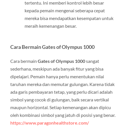
tertentu. Ini memberi kontrol lebih besar
kepada pemain mengenai seberapa cepat
mereka bisa mendapatkan kesempatan untuk
meraih kemenangan besar.
Cara Bermain Gates of Olympus 1000
Cara bermain
Gates of Olympus 1000
sangat
sederhana, meskipun ada banyak fitur yang bisa
dipelajari. Pemain hanya perlu menentukan nilai
taruhan mereka dan memutar gulungan. Karena tidak
ada garis pembayaran tetap, yang perlu dicari adalah
simbol yang cocok di gulungan, baik secara vertikal
maupun horizontal. Setiap kemenangan akan dipicu
oleh kombinasi simbol yang jatuh di posisi yang benar.
https://www.paragonhealthstore.com/