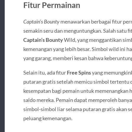
Fitur Permainan
Captain’s Bounty
menawarkan berbagai fitur per
semakin seru dan menguntungkan. Salah satu fi
Captain’s Bounty
Wild, yang menggantikan simb
kemenangan yang lebih besar. Simbol wild ini ha
yang garang, memberi kesan bahwa keberuntung
Selain itu, ada fitur
Free Spins
yang memungkink
putaran gratis setelah memicu simbol tertentu 
kesempatan bagi pemain untuk memenangkan h
saldo mereka. Pemain dapat memperoleh banyak 
simbol-simbol liar selama putaran gratis akan 
peluang kemenangan.