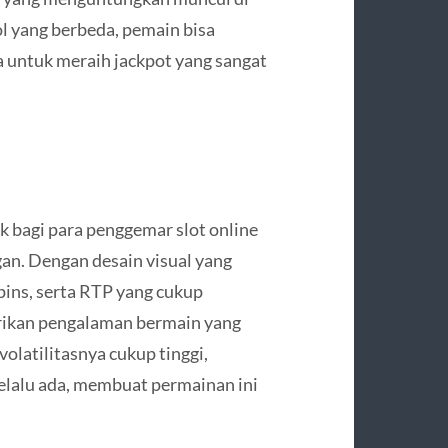
l yang berbeda, pemain bisa
untuk meraih jackpot yang sangat
k bagi para penggemar slot online
an. Dengan desain visual yang
pins, serta RTP yang cukup
ikan pengalaman bermain yang
atilitasnya cukup tinggi,
lalu ada, membuat permainan ini