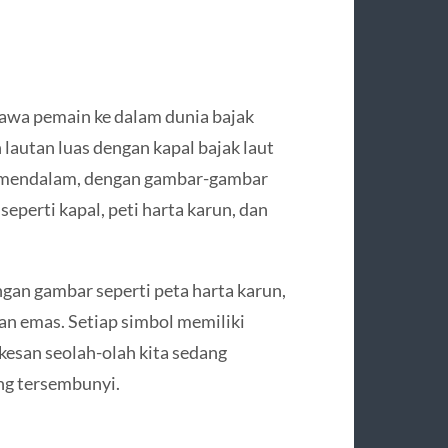
a pemain ke dalam dunia bajak
lautan luas dengan kapal bajak laut
t mendalam, dengan gambar-gambar
eperti kapal, peti harta karun, dan
gan gambar seperti peta harta karun,
gan emas. Setiap simbol memiliki
esan seolah-olah kita sedang
ang tersembunyi.