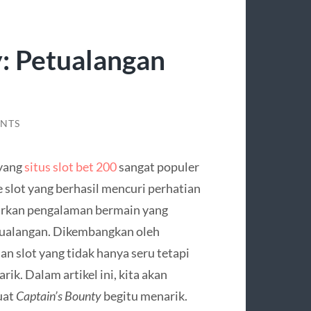
y: Petualangan
NTS
 yang
situs slot bet 200
sangat populer
 slot yang berhasil mencuri perhatian
warkan pengalaman bermain yang
tualangan. Dikembangkan oleh
 slot yang tidak hanya seru tetapi
k. Dalam artikel ini, kita akan
uat
Captain’s Bounty
begitu menarik.