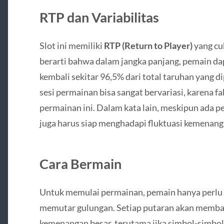
RTP dan Variabilitas
Slot ini memiliki
RTP (Return to Player)
yang cuk
berarti bahwa dalam jangka panjang, pemain d
kembali sekitar 96,5% dari total taruhan yang 
sesi permainan bisa sangat bervariasi, karena fa
permainan ini. Dalam kata lain, meskipun ada 
juga harus siap menghadapi fluktuasi kemenanga
Cara Bermain
Untuk memulai permainan, pemain hanya perlu 
memutar gulungan. Setiap putaran akan membaw
kemenangan besar, terutama jika simbol-simbo