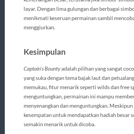
layar. Dengan lima gulungan dan berbagai simbo
menikmati keseruan permainan sambil mencoba 
menggiurkan.
Kesimpulan
Captain’s Bounty
adalah pilihan yang sangat coco
yang suka dengan tema bajak laut dan petualang
memukau, fitur menarik seperti wilds dan free s
menguntungkan, permainan ini mampu member
menyenangkan dan menguntungkan. Meskipun vol
kesempatan untuk mendapatkan hadiah besar se
semakin menarik untuk dicoba.