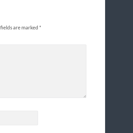
fields are marked
*