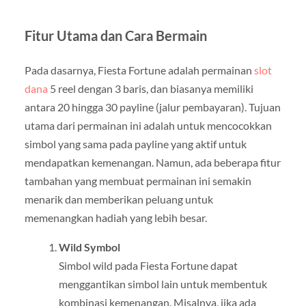
Fitur Utama dan Cara Bermain
Pada dasarnya, Fiesta Fortune adalah permainan
slot
dana
5 reel dengan 3 baris, dan biasanya memiliki
antara 20 hingga 30 payline (jalur pembayaran). Tujuan
utama dari permainan ini adalah untuk mencocokkan
simbol yang sama pada payline yang aktif untuk
mendapatkan kemenangan. Namun, ada beberapa fitur
tambahan yang membuat permainan ini semakin
menarik dan memberikan peluang untuk
memenangkan hadiah yang lebih besar.
Wild Symbol
Simbol wild pada Fiesta Fortune dapat
menggantikan simbol lain untuk membentuk
kombinasi kemenangan. Misalnya, jika ada