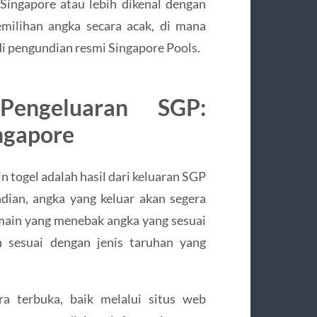
Singapore atau lebih dikenal dengan
milihan angka secara acak, di mana
i pengundian resmi Singapore Pools.
engeluaran SGP:
ngapore
in togel adalah hasil dari keluaran SGP
dian, angka yang keluar akan segera
main yang menebak angka yang sesuai
 sesuai dengan jenis taruhan yang
a terbuka, baik melalui situs web