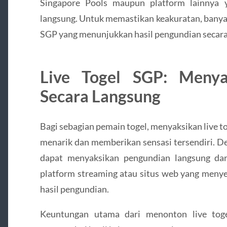
Singapore Pools maupun platform lainnya 
langsung. Untuk memastikan keakuratan, banyak
SGP yang menunjukkan hasil pengundian secara
Live Togel SGP: Menya
Secara Langsung
Bagi sebagian pemain togel, menyaksikan live
menarik dan memberikan sensasi tersendiri. De
dapat menyaksikan pengundian langsung dar
platform streaming atau situs web yang menye
hasil pengundian.
Keuntungan utama dari menonton live tog