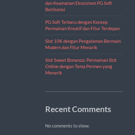
dan Keamanan Ekosistem PG Soft
Berlisensi
PG Soft Terbaru dengan Konsep
Permainan Kreatif dan Fitur Terdepan
Slot 10K dengan Pengalaman Bermain
Modern dan Fitur Menarik
Slot Sweet Bonanza: Permainan Slot
Online dengan Tema Permen yang
Menarik
Recent Comments
No comments to show.