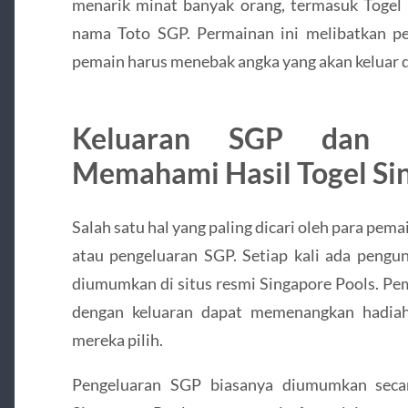
menarik minat banyak orang, termasuk Togel 
nama Toto SGP. Permainan ini melibatkan pe
pemain harus menebak angka yang akan keluar d
Keluaran SGP dan P
Memahami Hasil Togel Si
Salah satu hal yang paling dicari oleh para pema
atau pengeluaran SGP. Setiap kali ada pengun
diumumkan di situs resmi Singapore Pools. Pe
dengan keluaran dapat memenangkan hadiah
mereka pilih.
Pengeluaran SGP biasanya diumumkan secar