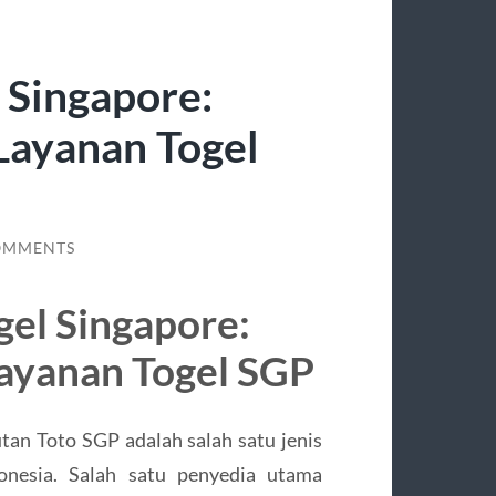
 Singapore:
Layanan Togel
OMMENTS
gel Singapore:
Layanan Togel SGP
tan Toto SGP adalah salah satu jenis
onesia. Salah satu penyedia utama