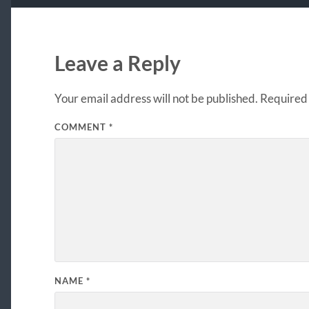
Leave a Reply
Your email address will not be published.
Required 
COMMENT
*
NAME
*