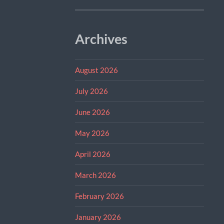
Archives
August 2026
July 2026
June 2026
May 2026
April 2026
March 2026
February 2026
January 2026