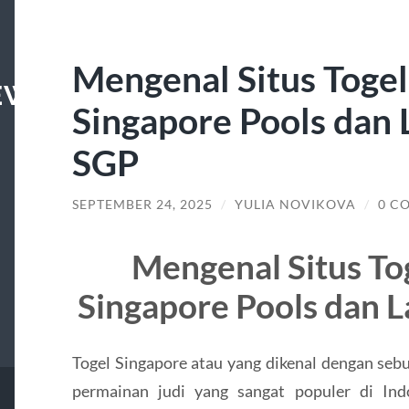
Mengenal Situs Togel
EWERY.COM
Singapore Pools dan 
SGP
SEPTEMBER 24, 2025
/
YULIA NOVIKOVA
/
0 C
Mengenal Situs To
Singapore Pools dan 
Togel Singapore atau yang dikenal dengan sebu
permainan judi yang sangat populer di Ind