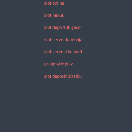
slot online
slot nexus
slot depo 10k gacor
slot server kamboja
slot server thailand
pragmatic play
slot deposit 10 ribu