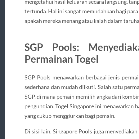
mengetahui hasil keluaran secara langsung, t
tertunda. Hal ini sangat memudahkan bagi para
apakah mereka menang atau kalah dalam taruh
SGP Pools: Menyediak
Permainan Togel
SGP Pools menawarkan berbagai jenis permai
sederhana dan mudah diikuti. Salah satu perma
SGP, di mana pemain memilih angka dari kombin
pengundian. Togel Singapore ini menawarkan h
yang cukup menggiurkan bagi pemain.
Di sisi lain, Singapore Pools juga menyediakan