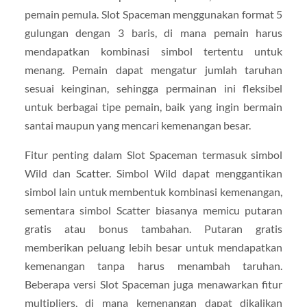
pemain pemula. Slot Spaceman menggunakan format 5
gulungan dengan 3 baris, di mana pemain harus
mendapatkan kombinasi simbol tertentu untuk
menang. Pemain dapat mengatur jumlah taruhan
sesuai keinginan, sehingga permainan ini fleksibel
untuk berbagai tipe pemain, baik yang ingin bermain
santai maupun yang mencari kemenangan besar.
Fitur penting dalam Slot Spaceman termasuk simbol
Wild dan Scatter. Simbol Wild dapat menggantikan
simbol lain untuk membentuk kombinasi kemenangan,
sementara simbol Scatter biasanya memicu putaran
gratis atau bonus tambahan. Putaran gratis
memberikan peluang lebih besar untuk mendapatkan
kemenangan tanpa harus menambah taruhan.
Beberapa versi Slot Spaceman juga menawarkan fitur
multipliers, di mana kemenangan dapat dikalikan