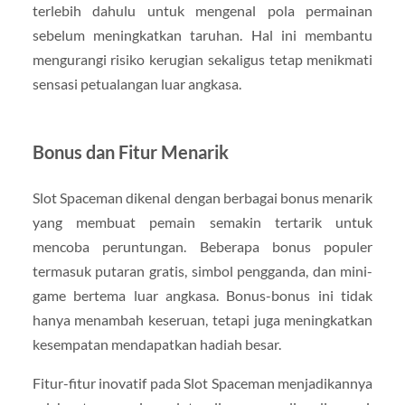
terlebih dahulu untuk mengenal pola permainan
sebelum meningkatkan taruhan. Hal ini membantu
mengurangi risiko kerugian sekaligus tetap menikmati
sensasi petualangan luar angkasa.
Bonus dan Fitur Menarik
Slot Spaceman dikenal dengan berbagai bonus menarik
yang membuat pemain semakin tertarik untuk
mencoba peruntungan. Beberapa bonus populer
termasuk putaran gratis, simbol pengganda, dan mini-
game bertema luar angkasa. Bonus-bonus ini tidak
hanya menambah keseruan, tetapi juga meningkatkan
kesempatan mendapatkan hadiah besar.
Fitur-fitur inovatif pada Slot Spaceman menjadikannya