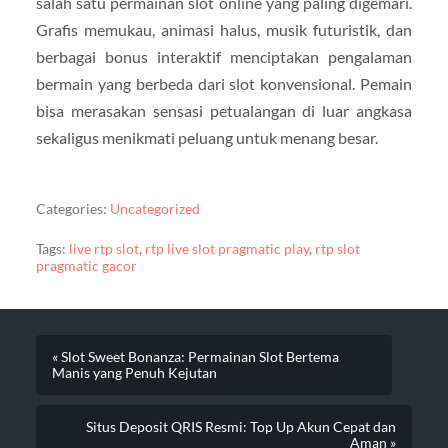
salah satu permainan slot online yang paling digemari.
Grafis memukau, animasi halus, musik futuristik, dan
berbagai bonus interaktif menciptakan pengalaman
bermain yang berbeda dari slot konvensional. Pemain
bisa merasakan sensasi petualangan di luar angkasa
sekaligus menikmati peluang untuk menang besar.
Categories:
Uncategorized
Tags:
live rtp slot
,
rtp live slot pragmatic play
,
rtp slot
pragmatic gacor
« Slot Sweet Bonanza: Permainan Slot Bertema
Manis yang Penuh Kejutan
Situs Deposit QRIS Resmi: Top Up Akun Cepat dan
Aman »