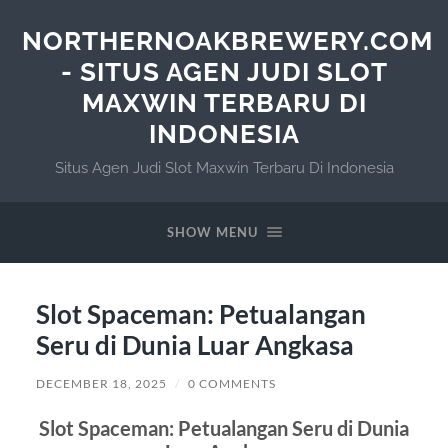
NORTHERNOAKBREWERY.COM
- SITUS AGEN JUDI SLOT
MAXWIN TERBARU DI
INDONESIA
Situs Agen Judi Slot Maxwin Terbaru Di Indonesia
SHOW MENU
Slot Spaceman: Petualangan
Seru di Dunia Luar Angkasa
DECEMBER 18, 2025
/
0 COMMENTS
Slot Spaceman: Petualangan Seru di Dunia