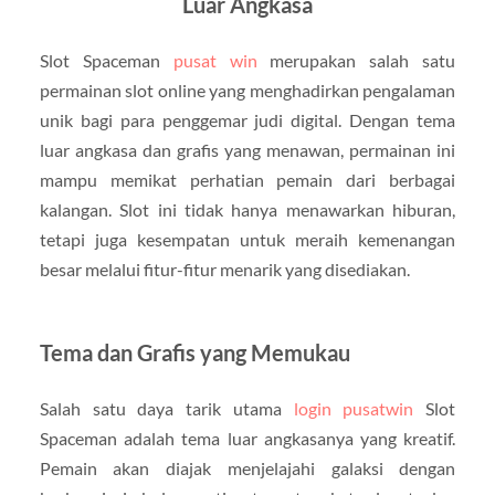
Luar Angkasa
Slot Spaceman
pusat win
merupakan salah satu
permainan slot online yang menghadirkan pengalaman
unik bagi para penggemar judi digital. Dengan tema
luar angkasa dan grafis yang menawan, permainan ini
mampu memikat perhatian pemain dari berbagai
kalangan. Slot ini tidak hanya menawarkan hiburan,
tetapi juga kesempatan untuk meraih kemenangan
besar melalui fitur-fitur menarik yang disediakan.
Tema dan Grafis yang Memukau
Salah satu daya tarik utama
login pusatwin
Slot
Spaceman adalah tema luar angkasanya yang kreatif.
Pemain akan diajak menjelajahi galaksi dengan