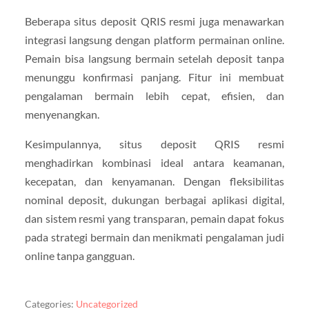
Beberapa situs deposit QRIS resmi juga menawarkan
integrasi langsung dengan platform permainan online.
Pemain bisa langsung bermain setelah deposit tanpa
menunggu konfirmasi panjang. Fitur ini membuat
pengalaman bermain lebih cepat, efisien, dan
menyenangkan.
Kesimpulannya, situs deposit QRIS resmi
menghadirkan kombinasi ideal antara keamanan,
kecepatan, dan kenyamanan. Dengan fleksibilitas
nominal deposit, dukungan berbagai aplikasi digital,
dan sistem resmi yang transparan, pemain dapat fokus
pada strategi bermain dan menikmati pengalaman judi
online tanpa gangguan.
Categories:
Uncategorized