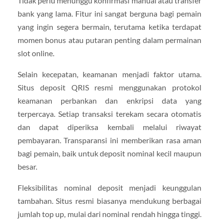
Tidak perlu menunggu konfirmasi manual atau transfer
bank yang lama. Fitur ini sangat berguna bagi pemain
yang ingin segera bermain, terutama ketika terdapat
momen bonus atau putaran penting dalam permainan
slot online.
Selain kecepatan, keamanan menjadi faktor utama.
Situs deposit QRIS resmi menggunakan protokol
keamanan perbankan dan enkripsi data yang
terpercaya. Setiap transaksi terekam secara otomatis
dan dapat diperiksa kembali melalui riwayat
pembayaran. Transparansi ini memberikan rasa aman
bagi pemain, baik untuk deposit nominal kecil maupun
besar.
Fleksibilitas nominal deposit menjadi keunggulan
tambahan. Situs resmi biasanya mendukung berbagai
jumlah top up, mulai dari nominal rendah hingga tinggi.