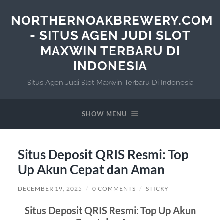
NORTHERNOAKBREWERY.COM
- SITUS AGEN JUDI SLOT
MAXWIN TERBARU DI
INDONESIA
Situs Agen Judi Slot Maxwin Terbaru Di Indonesia
SHOW MENU
Situs Deposit QRIS Resmi: Top
Up Akun Cepat dan Aman
DECEMBER 19, 2025
/
0 COMMENTS
/
STICKY
Situs Deposit QRIS Resmi: Top Up Akun