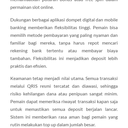
permainan slot online.
Dukungan berbagai aplikasi dompet digital dan mobile
banking memberikan fleksibilitas tinggi. Pemain bisa
memilih metode pembayaran yang paling nyaman dan
familiar bagi mereka, tanpa harus repot mencari
rekening bank tertentu atau membayar biaya
tambahan. Fleksibilitas ini menjadikan deposit lebih
praktis dan efisien.
Keamanan tetap menjadi nilai utama. Semua transaksi
melalui QRIS resmi tercatat dan diawasi, sehingga
risiko kehilangan dana atau penipuan sangat minim.
Pemain dapat memeriksa riwayat transaksi kapan saja
untuk memastikan semua deposit berjalan lancar.
Sistem ini memberikan rasa aman bagi pemain yang
rutin melakukan top up dalam jumlah besar.