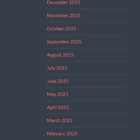
December 2025
November 2025
October 2025
September 2025
August 2025
July 2025
June 2025
May 2025
April 2025
March 2025
February 2025