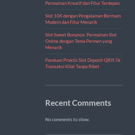
Permainan Kreatif dan Fitur Terdepan
Slot 10K dengan Pengalaman Bermain
Modern dan Fitur Menarik
Slot Sweet Bonanza: Permainan Slot
Online dengan Tema Permen yang
Menarik
Panduan Praktis Slot Deposit QRIS 5k
Transaksi Kilat Tanpa Ribet
Recent Comments
No comments to show.