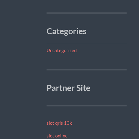
Categories
Uncategorized
Partner Site
slot qris 10k
slot online