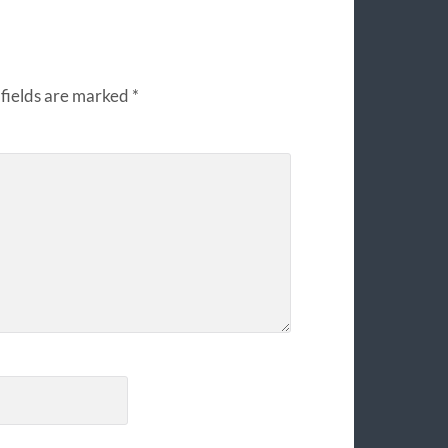
fields are marked
*