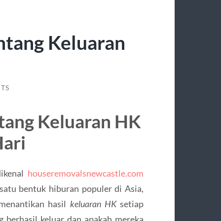
ntang Keluaran
TS
ntang Keluaran HK
Hari
dikenal
houseremovalsnewcastle.com
atu bentuk hiburan populer di Asia,
 menantikan hasil
keluaran HK
setiap
g berhasil keluar dan apakah mereka