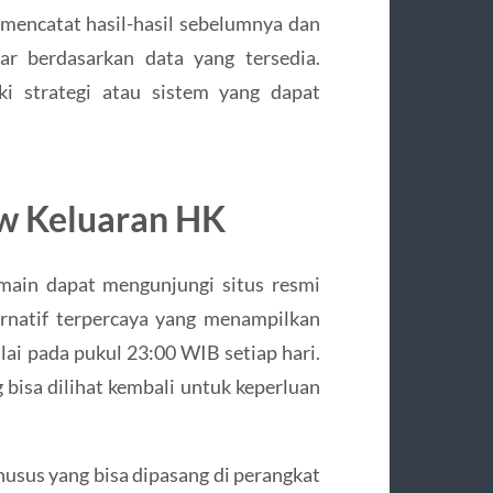
 mencatat hasil-hasil sebelumnya dan
r berdasarkan data yang tersedia.
i strategi atau sistem yang dapat
w Keluaran HK
emain dapat mengunjungi situs resmi
ernatif terpercaya yang menampilkan
ulai pada pukul 23:00 WIB setiap hari.
 bisa dilihat kembali untuk keperluan
usus yang bisa dipasang di perangkat