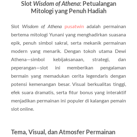
Slot
Wisdom of Athena
: Petualangan
Mitologi yang Penuh Hadiah
Slot
Wisdom of Athena
pusatwin
adalah permainan
bertema mitologi Yunani yang menghadirkan suasana
epik, penuh simbol sakral, serta mekanik permainan
modern yang menarik. Dengan tokoh utama Dewi
Athena—simbol kebijaksanaan, strategi, dan
peperangan—slot ini memberikan pengalaman
bermain yang memadukan cerita legendaris dengan
potensi kemenangan besar. Visual berkualitas tinggi,
efek suara dramatis, serta fitur bonus yang interaktif
menjadikan permainan ini populer di kalangan pemain
slot online.
Tema, Visual, dan Atmosfer Permainan