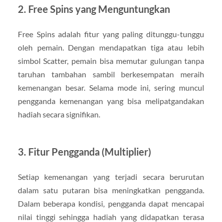
2. Free Spins yang Menguntungkan
Free Spins adalah fitur yang paling ditunggu-tunggu
oleh pemain. Dengan mendapatkan tiga atau lebih
simbol Scatter, pemain bisa memutar gulungan tanpa
taruhan tambahan sambil berkesempatan meraih
kemenangan besar. Selama mode ini, sering muncul
pengganda kemenangan yang bisa melipatgandakan
hadiah secara signifikan.
3. Fitur Pengganda (Multiplier)
Setiap kemenangan yang terjadi secara berurutan
dalam satu putaran bisa meningkatkan pengganda.
Dalam beberapa kondisi, pengganda dapat mencapai
nilai tinggi sehingga hadiah yang didapatkan terasa