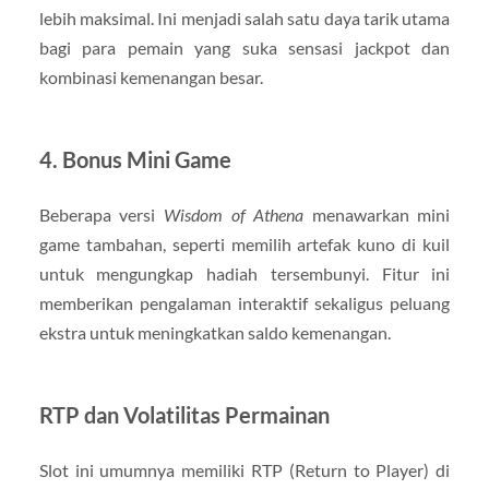
lebih maksimal. Ini menjadi salah satu daya tarik utama
bagi para pemain yang suka sensasi jackpot dan
kombinasi kemenangan besar.
4. Bonus Mini Game
Beberapa versi
Wisdom of Athena
menawarkan mini
game tambahan, seperti memilih artefak kuno di kuil
untuk mengungkap hadiah tersembunyi. Fitur ini
memberikan pengalaman interaktif sekaligus peluang
ekstra untuk meningkatkan saldo kemenangan.
RTP dan Volatilitas Permainan
Slot ini umumnya memiliki RTP (Return to Player) di