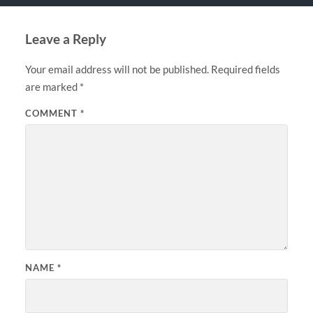
Leave a Reply
Your email address will not be published.
Required fields
are marked
*
COMMENT
*
NAME
*