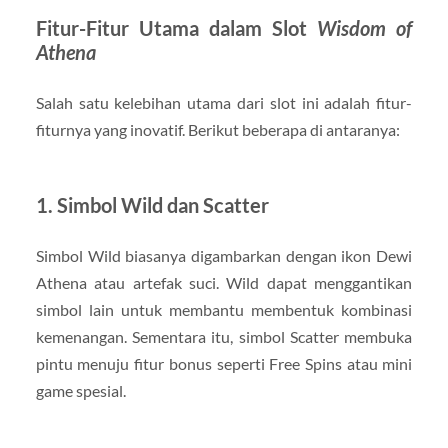
Fitur-Fitur Utama dalam Slot
Wisdom of
Athena
Salah satu kelebihan utama dari slot ini adalah fitur-
fiturnya yang inovatif. Berikut beberapa di antaranya:
1. Simbol Wild dan Scatter
Simbol Wild biasanya digambarkan dengan ikon Dewi
Athena atau artefak suci. Wild dapat menggantikan
simbol lain untuk membantu membentuk kombinasi
kemenangan. Sementara itu, simbol Scatter membuka
pintu menuju fitur bonus seperti Free Spins atau mini
game spesial.