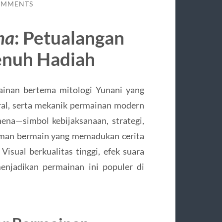
OMMENTS
na
: Petualangan
enuh Hadiah
inan bertema mitologi Yunani yang
ral, serta mekanik permainan modern
na—simbol kebijaksanaan, strategi,
aman bermain yang memadukan cerita
isual berkualitas tinggi, efek suara
menjadikan permainan ini populer di