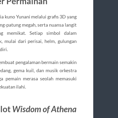
er Permainan
 kuno Yunani melalui grafis 3D yang
ung-patung megah, serta nuansa langit
ng memikat. Setiap simbol dalam
, mulai dari perisai, helm, gulungan
iri.
 membuat pengalaman bermain semakin
dang, gema kuil, dan musik orkestra
ga pemain merasa seolah memasuki
kuatan ilahi.
Slot
Wisdom of Athena