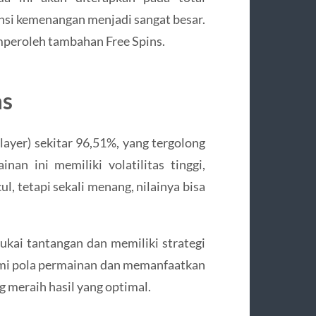
nsi kemenangan menjadi sangat besar.
mperoleh tambahan Free Spins.
as
ayer) sekitar 96,51%, yang tergolong
nan ini memiliki volatilitas tinggi,
, tetapi sekali menang, nilainya bisa
ukai tantangan dan memiliki strategi
mi pola permainan dan memanfaatkan
 meraih hasil yang optimal.