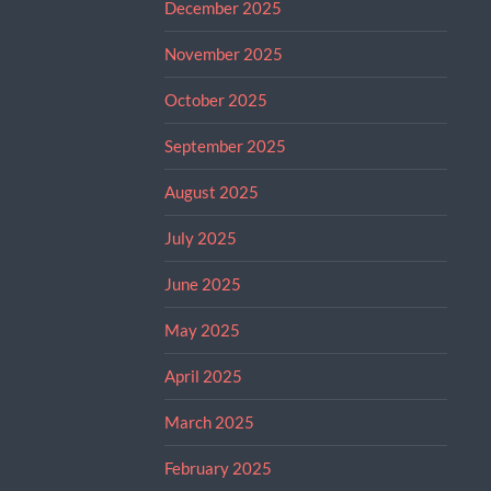
December 2025
November 2025
October 2025
September 2025
August 2025
July 2025
June 2025
May 2025
April 2025
March 2025
February 2025