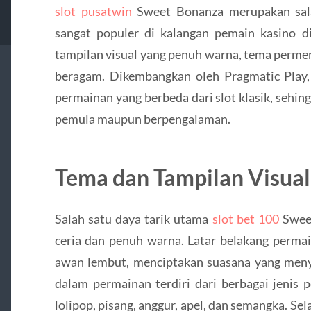
slot pusatwin
Sweet Bonanza merupakan sala
sangat populer di kalangan pemain kasino di
tampilan visual yang penuh warna, tema permen
beragam. Dikembangkan oleh Pragmatic Play
permainan yang berbeda dari slot klasik, seh
pemula maupun berpengalaman.
Tema dan Tampilan Visua
Salah satu daya tarik utama
slot bet 100
Sweet
ceria dan penuh warna. Latar belakang perma
awan lembut, menciptakan suasana yang meny
dalam permainan terdiri dari berbagai jenis 
lolipop, pisang, anggur, apel, dan semangka. Sel