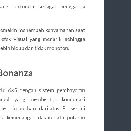
ng berfungsi sebagai pengganda
a semakin menambah kenyamanan saat
efek visual yang menarik, sehingga
ebih hidup dan tidak monoton.
 Bonanza
rid 6×5 dengan sistem pembayaran
simbol yang membentuk kombinasi
eh simbol baru dari atas. Proses ini
a kemenangan dalam satu putaran