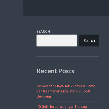
SEARCH
Search
Recent Posts
Membedah Daya Tarik Inovasi Game
dan Keamanan Ekosistem PG Soft
Berlisensi
PG Soft Terbaru dengan Konsep