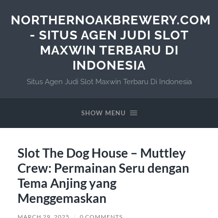
NORTHERNOAKBREWERY.COM
- SITUS AGEN JUDI SLOT
MAXWIN TERBARU DI
INDONESIA
Situs Agen Judi Slot Maxwin Terbaru Di Indonesia
SHOW MENU
Slot The Dog House – Muttley
Crew: Permainan Seru dengan
Tema Anjing yang
Menggemaskan
MARCH 29, 2025
/
0 COMMENTS