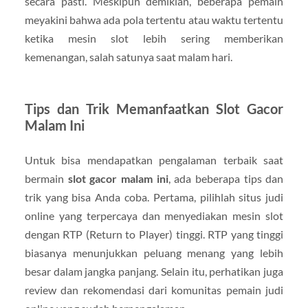
secara pasti. Meskipun demikian, beberapa pemain
meyakini bahwa ada pola tertentu atau waktu tertentu
ketika mesin slot lebih sering memberikan
kemenangan, salah satunya saat malam hari.
Tips dan Trik Memanfaatkan Slot Gacor
Malam Ini
Untuk bisa mendapatkan pengalaman terbaik saat
bermain
slot gacor malam ini
, ada beberapa tips dan
trik yang bisa Anda coba. Pertama, pilihlah situs judi
online yang terpercaya dan menyediakan mesin slot
dengan RTP (Return to Player) tinggi. RTP yang tinggi
biasanya menunjukkan peluang menang yang lebih
besar dalam jangka panjang. Selain itu, perhatikan juga
review dan rekomendasi dari komunitas pemain judi