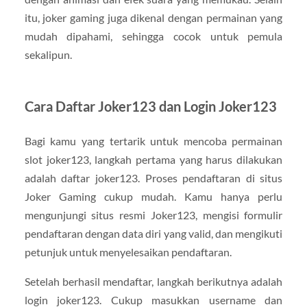
itu, joker gaming juga dikenal dengan permainan yang
mudah dipahami, sehingga cocok untuk pemula
sekalipun.
Cara Daftar Joker123 dan Login Joker123
Bagi kamu yang tertarik untuk mencoba permainan
slot joker123, langkah pertama yang harus dilakukan
adalah daftar joker123. Proses pendaftaran di situs
Joker Gaming cukup mudah. Kamu hanya perlu
mengunjungi situs resmi Joker123, mengisi formulir
pendaftaran dengan data diri yang valid, dan mengikuti
petunjuk untuk menyelesaikan pendaftaran.
Setelah berhasil mendaftar, langkah berikutnya adalah
login joker123. Cukup masukkan username dan