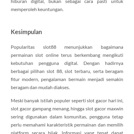
hiburan digital, bukan sebagai cara pasti untuk
memperoleh keuntungan.
Kesimpulan
Popularitas slot88 menunjukkan bagaimana
permainan slot online terus berkembang mengikuti
kebutuhan pengguna digital. Dengan hadirnya
berbagai pilihan slot 88, slot terbaru, serta beragam
fitur modern, pengalaman bermain menjadi semakin
beragam dan mudah diakses.
Meski banyak istilah populer seperti slot gacor hari ini,
slot gacor gampang menang, hingga slot gacor maxwin
sering digunakan dalam komunitas, pengguna tetap
perlu memahami karakteristik permainan dan memilih
platform secara bijak. Informasi yang tepat dapat