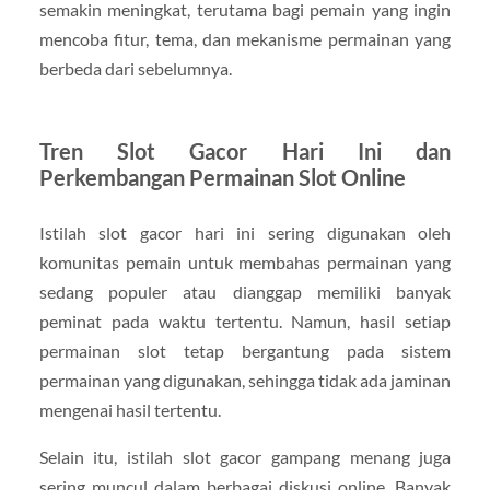
semakin meningkat, terutama bagi pemain yang ingin
mencoba fitur, tema, dan mekanisme permainan yang
berbeda dari sebelumnya.
Tren Slot Gacor Hari Ini dan
Perkembangan Permainan Slot Online
Istilah slot gacor hari ini sering digunakan oleh
komunitas pemain untuk membahas permainan yang
sedang populer atau dianggap memiliki banyak
peminat pada waktu tertentu. Namun, hasil setiap
permainan slot tetap bergantung pada sistem
permainan yang digunakan, sehingga tidak ada jaminan
mengenai hasil tertentu.
Selain itu, istilah slot gacor gampang menang juga
sering muncul dalam berbagai diskusi online. Banyak