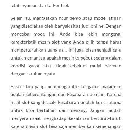
lebih nyaman dan terkontrol.
Selain itu, manfaatkan fitur demo atau mode latihan
yang disediakan oleh banyak situs judi online. Dengan
mencoba mode ini, Anda bisa lebih mengenal
karakteristik mesin slot yang Anda pilih tanpa harus
mempertaruhkan uang asli. Ini juga bisa menjadi cara
untuk memantau apakah mesin tersebut sedang dalam
kondisi gacor atau tidak sebelum mulai bermain
dengan taruhan nyata.
Faktor lain yang mempengaruhi
slot gacor malam ini
adalah keberuntungan dan kesabaran pemain. Karena
hasil slot sangat acak, kesabaran adalah kunci utama
untuk bisa bertahan dan menang. Jangan mudah
menyerah saat menghadapi kekalahan berturut-turut,
karena mesin slot bisa saja memberikan kemenangan