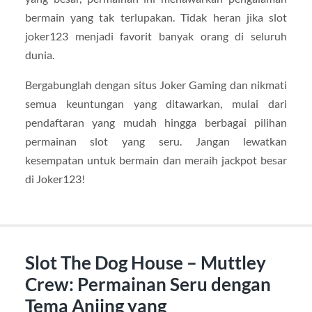
bermain yang tak terlupakan. Tidak heran jika slot
joker123 menjadi favorit banyak orang di seluruh
dunia.
Bergabunglah dengan situs Joker Gaming dan nikmati
semua keuntungan yang ditawarkan, mulai dari
pendaftaran yang mudah hingga berbagai pilihan
permainan slot yang seru. Jangan lewatkan
kesempatan untuk bermain dan meraih jackpot besar
di Joker123!
Slot The Dog House – Muttley
Crew: Permainan Seru dengan
Tema Anjing yang