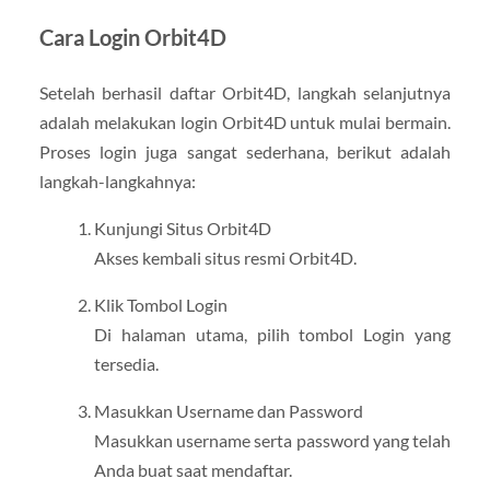
Cara Login Orbit4D
Setelah berhasil daftar Orbit4D, langkah selanjutnya
adalah melakukan login Orbit4D untuk mulai bermain.
Proses login juga sangat sederhana, berikut adalah
langkah-langkahnya:
Kunjungi Situs Orbit4D
Akses kembali situs resmi Orbit4D.
Klik Tombol Login
Di halaman utama, pilih tombol Login yang
tersedia.
Masukkan Username dan Password
Masukkan username serta password yang telah
Anda buat saat mendaftar.