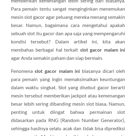
memberikan kemenangan lebih sering dari biasanya.
Para pemain tentu sangat menginginkan menemukan
mesin slot gacor agar peluang mereka menang semakin
besar. Namun, bagaimana cara mengetahui apakah
sebuah slot itu gacor dan apa saja yang mempengaruhi
kondisi tersebut? Dalam artikel ini, kita akan
membahas berbagai hal terkait
slot gacor malam ini
agar Anda semakin paham dan siap bermain.
Fenomena
slot gacor malam ini
biasanya dicari oleh
para pemain yang ingin memaksimalkan keuntungan
dalam waktu singkat. Slot yang disebut gacor berarti
mesin tersebut memberikan jackpot atau kemenangan
besar lebih sering dibanding mesin slot biasa. Namun,
penting untuk diingat bahwa permainan slot
didasarkan pada RNG (Random Number Generator),
sehingga hasilnya selalu acak dan tidak bisa diprediksi