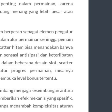
penting dalam permainan, karena
uang menang yang lebih besar atau
am berperan sebagai elemen pengatur
dalam alur permainan sehingga pemain
catter hitam bisa menandakan bahwa
n sensasi antisipasi dan keterlibatan
, dalam beberapa desain slot, scatter
ator progres permainan, misalnya
embuka level bonus tertentu.
gembang menjaga keseimbangan antara
mberikan efek mekanis yang spesifik,
tanpa menambah kompleksitas aturan