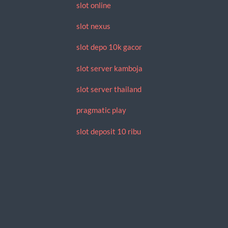
slot online
slot nexus
slot depo 10k gacor
slot server kamboja
slot server thailand
pragmatic play
slot deposit 10 ribu