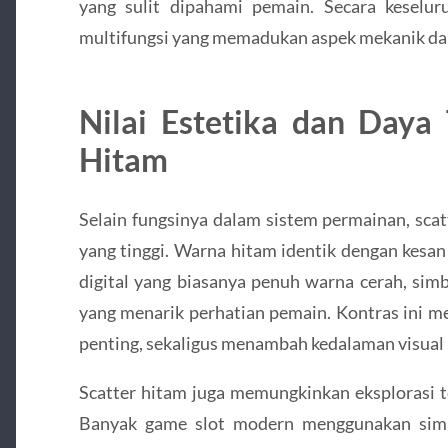
yang sulit dipahami pemain. Secara keselur
multifungsi yang memadukan aspek mekanik dan
Nilai Estetika dan Daya 
Hitam
Selain fungsinya dalam sistem permainan, scatt
yang tinggi. Warna hitam identik dengan kesan 
digital yang biasanya penuh warna cerah, sim
yang menarik perhatian pemain. Kontras ini 
penting, sekaligus menambah kedalaman visual 
Scatter hitam juga memungkinkan eksplorasi 
Banyak game slot modern menggunakan simb