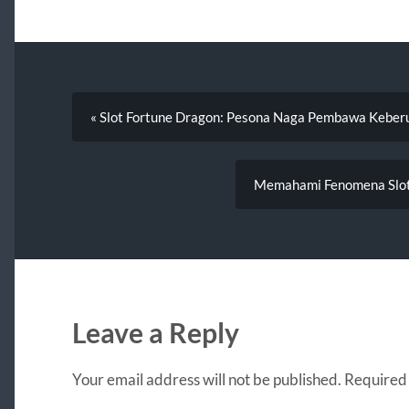
« Slot Fortune Dragon: Pesona Naga Pembawa Keber
Memahami Fenomena Slot 
Leave a Reply
Your email address will not be published.
Required 