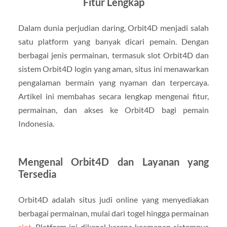
Fitur Lengkap
Dalam dunia perjudian daring, Orbit4D menjadi salah
satu platform yang banyak dicari pemain. Dengan
berbagai jenis permainan, termasuk slot Orbit4D dan
sistem Orbit4D login yang aman, situs ini menawarkan
pengalaman bermain yang nyaman dan terpercaya.
Artikel ini membahas secara lengkap mengenai fitur,
permainan, dan akses ke Orbit4D bagi pemain
Indonesia.
Mengenal Orbit4D dan Layanan yang
Tersedia
Orbit4D adalah situs judi online yang menyediakan
berbagai permainan, mulai dari togel hingga permainan
slot
. Platform ini dikenal karena keamanan sistemnya