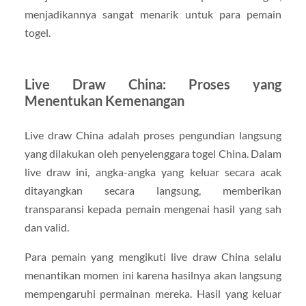
menjadikannya sangat menarik untuk para pemain
togel.
Live Draw China: Proses yang
Menentukan Kemenangan
Live draw China adalah proses pengundian langsung
yang dilakukan oleh penyelenggara togel China. Dalam
live draw ini, angka-angka yang keluar secara acak
ditayangkan secara langsung, memberikan
transparansi kepada pemain mengenai hasil yang sah
dan valid.
Para pemain yang mengikuti live draw China selalu
menantikan momen ini karena hasilnya akan langsung
mempengaruhi permainan mereka. Hasil yang keluar