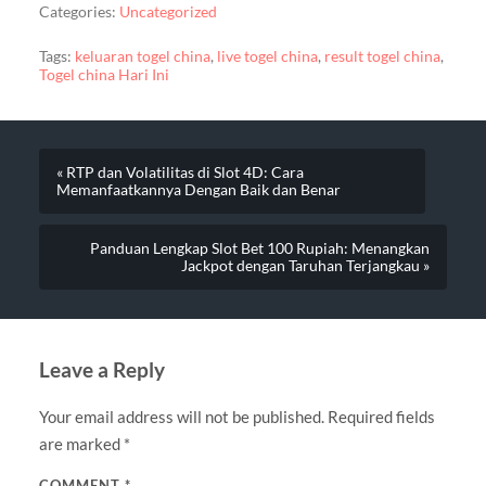
Categories:
Uncategorized
Tags:
keluaran togel china
,
live togel china
,
result togel china
,
Togel china Hari Ini
« RTP dan Volatilitas di Slot 4D: Cara
Memanfaatkannya Dengan Baik dan Benar
Panduan Lengkap Slot Bet 100 Rupiah: Menangkan
Jackpot dengan Taruhan Terjangkau »
Leave a Reply
Your email address will not be published.
Required fields
are marked
*
COMMENT
*