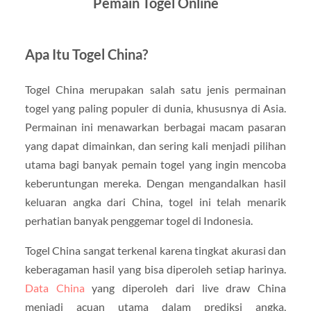
Pemain Togel Online
Apa Itu Togel China?
Togel China merupakan salah satu jenis permainan
togel yang paling populer di dunia, khususnya di Asia.
Permainan ini menawarkan berbagai macam pasaran
yang dapat dimainkan, dan sering kali menjadi pilihan
utama bagi banyak pemain togel yang ingin mencoba
keberuntungan mereka. Dengan mengandalkan hasil
keluaran angka dari China, togel ini telah menarik
perhatian banyak penggemar togel di Indonesia.
Togel China sangat terkenal karena tingkat akurasi dan
keberagaman hasil yang bisa diperoleh setiap harinya.
Data China
yang diperoleh dari live draw China
menjadi acuan utama dalam prediksi angka,