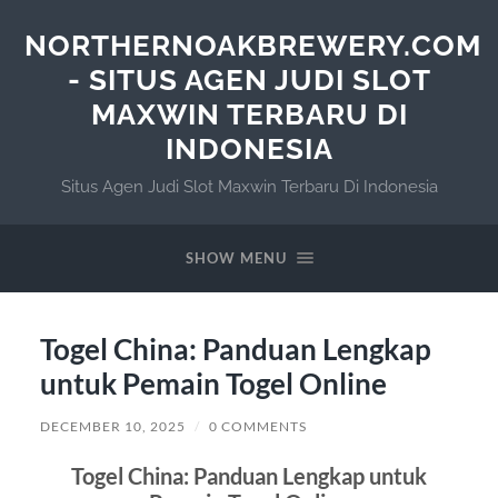
NORTHERNOAKBREWERY.COM
- SITUS AGEN JUDI SLOT
MAXWIN TERBARU DI
INDONESIA
Situs Agen Judi Slot Maxwin Terbaru Di Indonesia
SHOW MENU
Togel China: Panduan Lengkap
untuk Pemain Togel Online
DECEMBER 10, 2025
/
0 COMMENTS
Togel China: Panduan Lengkap untuk