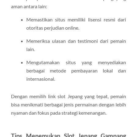
aman antara lain:
Memastikan situs memiliki lisensi resmi dari
otoritas perjudian online.
Memeriksa ulasan dan testimoni dari pemain
lain.
Mengutamakan situs yang menyediakan
berbagai metode pembayaran lokal dan
internasional.
Dengan memilih link slot Jepang yang tepat, pemain
bisa menikmati berbagai jenis permainan dengan lebih
nyaman dan fokus pada strategi kemenangan.
Tips Menemukan Slot Jepang Gampang