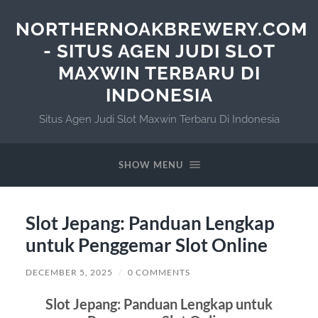
NORTHERNOAKBREWERY.COM
- SITUS AGEN JUDI SLOT
MAXWIN TERBARU DI
INDONESIA
Situs Agen Judi Slot Maxwin Terbaru Di Indonesia
SHOW MENU
Slot Jepang: Panduan Lengkap
untuk Penggemar Slot Online
DECEMBER 5, 2025
/
0 COMMENTS
Slot Jepang: Panduan Lengkap untuk