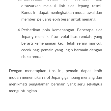
ditawarkan melalui link slot Jepang resmi.
Bonus ini dapat meningkatkan modal awal dan
memberi peluang lebih besar untuk menang.
Perhatikan pola kemenangan. Beberapa slot
Jepang memiliki fitur volatilitas rendah, yang
berarti kemenangan kecil lebih sering muncul,
cocok bagi pemain yang ingin bermain dengan
risiko rendah.
Dengan menerapkan tips ini, pemain dapat lebih
mudah menemukan slot Jepang gampang menang dan
menikmati pengalaman bermain yang seru sekaligus
menguntungkan.