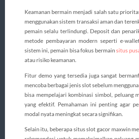
Keamanan bermain menjadi salah satu prioritas
menggunakan sistem transaksi aman dan terenkr
pemain selalu terlindungi. Deposit dan penari
metode pembayaran modern seperti e-wallet
sistem ini, pemain bisa fokus bermain
situs pu
atau risiko keamanan.
Fitur demo yang tersedia juga sangat berman
mencoba berbagai jenis slot sebelum menggunaka
bisa mempelajari kombinasi simbol, peluang m
yang efektif. Pemahaman ini penting agar 
modal nyata meningkat secara signifikan.
Selain itu, beberapa situs slot gacor maxwin m
rekomendasi untuk memaksimalkan peluang 