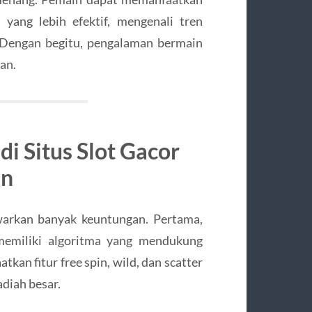
yang lebih efektif, mengenali tren
 Dengan begitu, pengalaman bermain
an.
i Situs Slot Gacor
n
rkan banyak keuntungan. Pertama,
memiliki algoritma yang mendukung
kan fitur free spin, wild, dan scatter
diah besar.