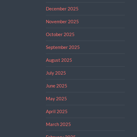
December 2025
November 2025
October 2025
September 2025
August 2025
July 2025
June 2025
May 2025
April 2025
March 2025
February 2025