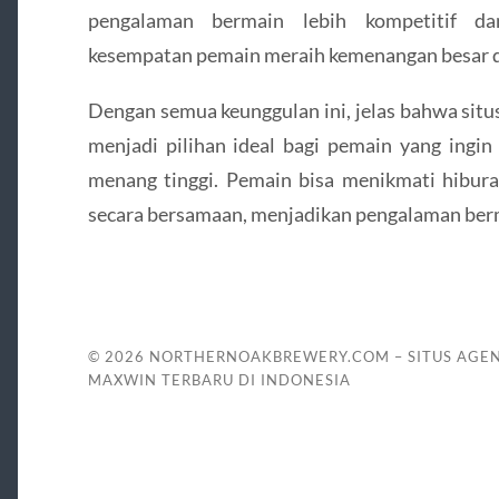
pengalaman bermain lebih kompetitif da
kesempatan pemain meraih kemenangan besar de
Dengan semua keunggulan ini, jelas bahwa situ
menjadi pilihan ideal bagi pemain yang ingin
menang tinggi. Pemain bisa menikmati hibura
secara bersamaan, menjadikan pengalaman ber
© 2026
NORTHERNOAKBREWERY.COM – SITUS AGEN 
MAXWIN TERBARU DI INDONESIA