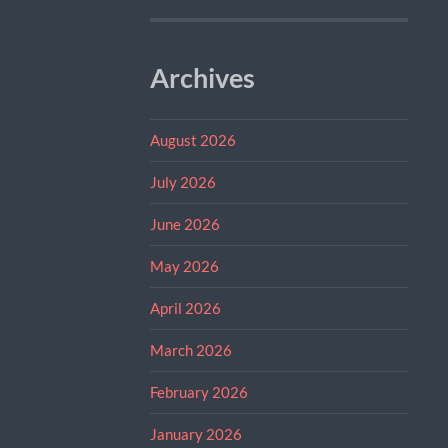
Archives
August 2026
July 2026
June 2026
May 2026
April 2026
March 2026
February 2026
January 2026