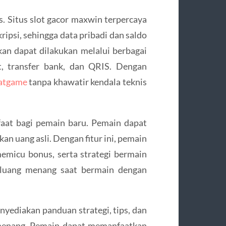
. Situs slot gacor maxwin terpercaya
ipsi, sehingga data pribadi dan saldo
kan dapat dilakukan melalui berbagai
, transfer bank, dan QRIS. Dengan
satgame
tanpa khawatir kendala teknis
faat bagi pemain baru. Pemain dapat
n uang asli. Dengan fitur ini, pemain
emicu bonus, serta strategi bermain
peluang menang saat bermain dengan
enyediakan panduan strategi, tips, dan
menang. Pemain dapat memanfaatkan