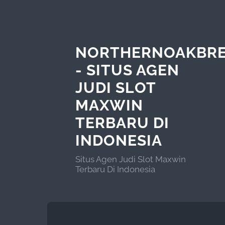
NORTHERNOAKBR
- SITUS AGEN
JUDI SLOT
MAXWIN
TERBARU DI
INDONESIA
Situs Agen Judi Slot Maxwin
Terbaru Di Indonesia