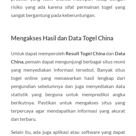
risiko yang ada karena sifat permainan togel yang
sangat bergantung pada keberuntungan.
Mengakses Hasil dan Data Togel China
Untuk dapat memperoleh
Result Togel China
dan
Data
China
, pemain dapat mengunjungi berbagai situs resmi
yang menyediakan informasi tersebut. Banyak situs
togel online yang menawarkan hasil lengkap dari
pengundian sebelumnya dan juga menyediakan data
statistik yang berguna untuk memprediksi angka
berikutnya. Pastikan untuk mengakses situs yang
terpercaya agar mendapatkan informasi yang akurat
dan terbaru.
Selain itu, ada juga aplikasi atau software yang dapat