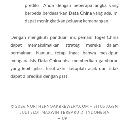
prediksi Anda dengan beberapa angka yang
berbeda berdasarkan
Data China
yang ada. Ini
dapat meningkatkan peluang kemenangan.
Dengan mengikuti panduan ini, pemain togel China
dapat memaksimalkan strategi mereka dalam
permainan. Namun, tetap ingat bahwa meskipun
menganalisis
Data China
bisa memberikan gambaran
yang lebih jelas, hasil akhir tetaplah acak dan tidak
dapat diprediksi dengan pasti.
© 2026
NORTHERNOAKBREWERY.COM – SITUS AGEN
JUDI SLOT MAXWIN TERBARU DI INDONESIA
—
UP ↑