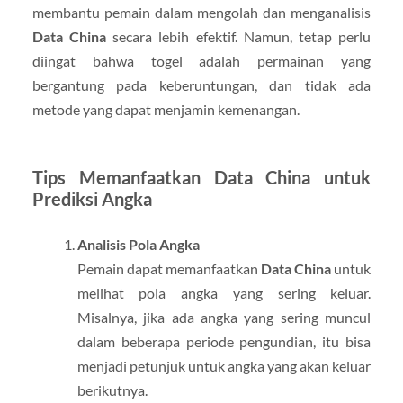
membantu pemain dalam mengolah dan menganalisis
Data China
secara lebih efektif. Namun, tetap perlu
diingat bahwa togel adalah permainan yang
bergantung pada keberuntungan, dan tidak ada
metode yang dapat menjamin kemenangan.
Tips Memanfaatkan Data China untuk
Prediksi Angka
Analisis Pola Angka
Pemain dapat memanfaatkan
Data China
untuk
melihat pola angka yang sering keluar.
Misalnya, jika ada angka yang sering muncul
dalam beberapa periode pengundian, itu bisa
menjadi petunjuk untuk angka yang akan keluar
berikutnya.