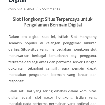
JANUARY 3, 2026
/
0 COMMENTS
Slot Hongkong: Situs Terpercaya untuk
Pengalaman Bermain Digital
Dalam era digital saat ini, istilah Slot Hongkong
semakin populer di kalangan penggemar hiburan
daring. Situs-situs yang menyediakan hongkong slot
menawarkan berbagai kemudahan bagi pengguna,
terutama dari segi akses dan performa server. Dengan
dukungan teknologi canggih, para pemain dapat
merasakan pengalaman bermain yang lancar dan
responsif.
Salah satu hal yang sering dibahas dalam komunitas
digital adalah slot gacor hongkong, istilah yang
merujuk pada performa permainan yang optimal dan