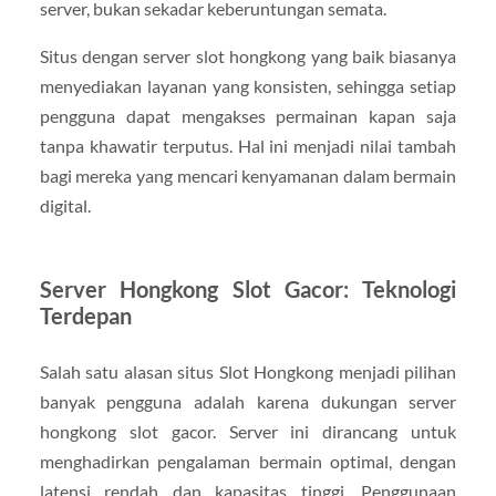
server, bukan sekadar keberuntungan semata.
Situs dengan server slot hongkong yang baik biasanya
menyediakan layanan yang konsisten, sehingga setiap
pengguna dapat mengakses permainan kapan saja
tanpa khawatir terputus. Hal ini menjadi nilai tambah
bagi mereka yang mencari kenyamanan dalam bermain
digital.
Server Hongkong Slot Gacor: Teknologi
Terdepan
Salah satu alasan situs Slot Hongkong menjadi pilihan
banyak pengguna adalah karena dukungan server
hongkong slot gacor. Server ini dirancang untuk
menghadirkan pengalaman bermain optimal, dengan
latensi rendah dan kapasitas tinggi. Penggunaan