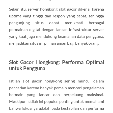
Selain itu, server hongkong slot gacor dikenal karena
uptime yang tinggi dan respon yang cepat, sehingga
pengunjung situs dapat menikmati berbagai
permainan digital dengan lancar. Infrastruktur server
yang kuat juga mendukung keamanan data pengguna,
menjadikan situs ini pilihan aman bagi banyak orang.
Slot Gacor Hongkong: Performa Optimal
untuk Pengguna
Istilah slot gacor hongkong sering muncul dalam
pencarian karena banyak pemain mencari pengalaman
bermain yang lancar dan berpeluang maksimal.
Meskipun istilah ini populer, penting untuk memahami
bahwa fokusnya adalah pada kestabilan dan performa